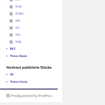
XVII
XVIII.1
XIX
XX
XXI
XXII
BKT
Weitere Bände
Verstreut publizierte Stücke
SB
Weitere Stücke