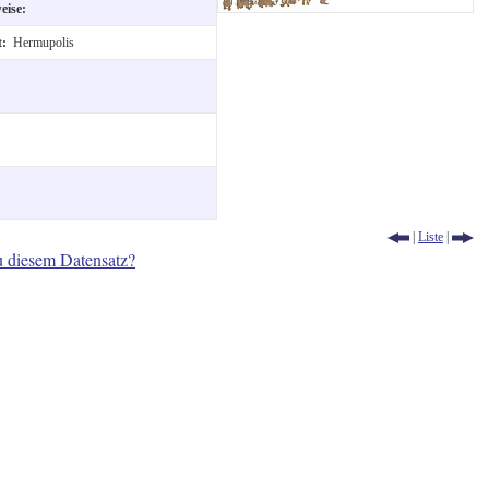
weise:
t:
Hermupolis
|
Liste
|
u diesem Datensatz?