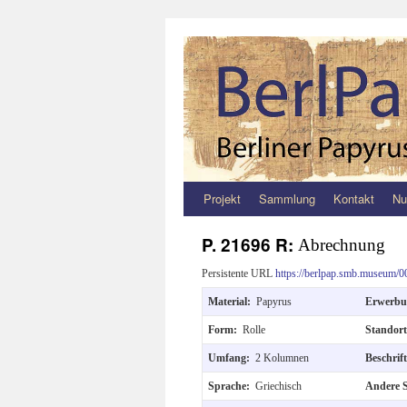
Projekt
Sammlung
Kontakt
Nu
Zum
Inhalt
P. 21696 R:
Abrechnung
springen
Persistente URL
https://berlpap.smb.museum/0
Material:
Papyrus
Erwerb
Form:
Rolle
Standor
Umfang:
2 Kolumnen
Beschri
Sprache:
Griechisch
Andere 