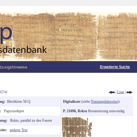
tzungshinweise
Erweiterte Suche
0274/
|
Liste
|
ung:
Blechkiste 58 Q.
Digitalisate
(siehe
Nutzungshinweise
)
:
t:
Papyrusdepot
P. 21696, Rekto
Restaurierung notwendig
ftung:
Rekto, parallel zu den Fasern
Seite:
anderer Text