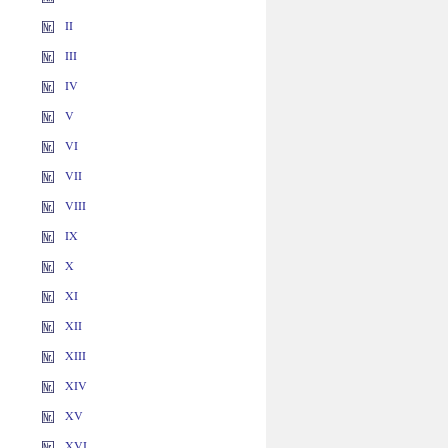
II
III
IV
V
VI
VII
VIII
IX
X
XI
XII
XIII
XIV
XV
XVI