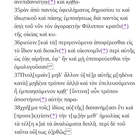
ἀνεπιδάνιστ̣ο̣ν̣
(*)
καὶ κ̣α̣θ̣α-
35
ρὰν ἀπὸ παντὸς ὀφειλήματος δημοσίου τε καὶ
ἰδιω̣τικοῦ καὶ πάσης ἐμποιήσεως διὰ παντὸς καὶ
ἀπ̣ὸ̣ τοῦ νῦν τὸν ἀγορα̣σ̣τὴν Φίλιππον κρατῖν
(*)
τῆς οἰκίας καὶ κυ-
36
ριεύειν̣ [καὶ τὰ] περιγεινόμενα ἀποφέρεσθαι εἰς
τὸ ἴδιον καὶ διοικῖν
(*)
καὶ οἰκονομῖν
(*)
περὶ αὐτῆς̣
ὡς ἐὰ̣ν̣ αἱρῆται, ἐφʼ ἣν καὶ μ̣ὴ̣ ἐπιπορεύεσθαι τὴν
ὁμολογοῦσαν
37
Πτολ̣[εμαὶν] μηδʼ ἄλλον ὑ[πὲ]ρ αὐτῆς μ[ηδένα
κατὰ] μ̣η̣δ̣έ̣να τρόπον ἀλ̣λ̣ὰ καὶ τὸν ἐπελευσόμενο
ἢ ἐμποιησόμενον κ̣α̣θ̣ʼ [ὅντινα] οὖν τρόπον
ἀποστήσιν
(*)
αὐτὴν̣ παρα-
38
χρῆ[μα τοῖς] ἰδίοις αὐ[τῆς] δαπανήμ[ασι ἔτι καὶ
[προσε]κ̣τ̣είσιν
(*)
τὴν τ[ιμ]ὴν μεθʼ ἡμιολίας καὶ
τὰ τέλ[η κ]αὶ τὰ ἀναλώματα διπλᾶ̣. περὶ δὲ τοῦ
ταῦτα οὕ[τως ὀ]ρθῶς