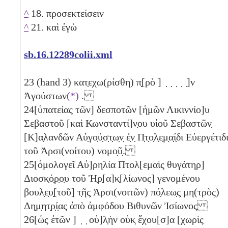
^
18. προσεκτείσειν
^
21. καὶ ἐγὼ
sb.16.12289colii.xml
23
(hand 3) κατ̣εχω(ρίσθη) π̣[ρὸ ] ̣ ̣ ̣ ̣ ̣]ν
Ἀγούστων
(*)
.
24
[ὑπατείας τῶν] δεσποτῶν [ἡμῶν Λικιννίο]υ
Σεβαστοῦ [καὶ Κωνσταντί]ν̣ου υἱοῦ Σεβαστῶν̣
[Κ]α̣λανδῶν Αὐ̣γο̣ύ̣σ̣τ̣ω̣ν̣ ἐ̣ν̣ Π̣τ̣ο̣λ̣ε̣μ̣α̣ί̣δι Εὐεργέτιδ
τοῦ Ἀρσι(νοίτου) νομο̣ῦ̣.
25
[ὁμολογεῖ Αὐ]ρηλία Πτολ[εμαὶς θυγάτηρ]
Διοσκ̣ό̣ρ̣ο̣υ τοῦ Ἡ̣ρ̣[α]κ̣[λίωνος] γενομένου
βουλ̣ε̣υ̣[τοῦ] τ̣ῆς̣ Ἀρσι(νοιτῶν) πό̣λεω̣ς̣ μη(τρὸς)
Δη̣μ̣ητ̣ρ̣ί̣ας ἀπὸ ἀμφόδου Βιθυνῶν Ἰσίωνος
26
[ὡς ἐτῶν ] ̣ ̣ οὐ]λ̣ὴν οὐκ̣ ἔχου[σ]α [χωρὶς