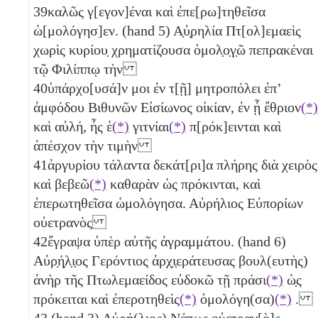
39
καλῶς γ[εγον]έναι καὶ ἐπε[ρω]τηθεῖσα
ὡ[μολόγησ]εν. (hand 5) Α̣ὐ̣ρηλία Πτ[ολ]εμαεὶς
χωρὶς κυρίου̣ χρηματίζουσα ὁμολ̣ο̣γ̣ῶ πεπρακέναι
τῷ Φιλίππῳ τὴν
40
ὑπάρχο[υσά]ν μοι ἐν τ[ῇ] μητροπόλει ἐπʼ
ἀμφόδου Βιθυνῶν Εἰσίωνος οἰκίαν, ἐν ᾗ ἔθριον
(*)
καὶ αὐλή, ἧς ἑ
(*)
γιτνίαι
(*)
π[ρόκ]εινται καὶ
ἀπέσχον τὴν τιμὴν
41
ἀργυρίου τάλαντα δεκάτ[ρι]α
πλήρης διὰ χειρὸς
καὶ βεβεῶ
(*)
καθαρὰν ὡς πρόκινται, καὶ
ἐπερωτηθεῖσα ὡμολόγησα. Αὐρήλιος Εὐπορίων
οὐετρανὸς
42
ἔγραψα ὑπὲρ αὐτῆς ἀγραμμάτου. (hand 6)
Αὐρ̣ή̣λ̣ι̣ος Γερόντιος ἀρχ̣ι̣εράτευσας βουλ(ευτὴς)
ἀνὴρ τῆς Πτωλεμαείδος εὐδοκῶ τῇ πράσι
(*)
ὡ̣ς
πρόκειται καὶ ἐπεροτηθεὶς
(*)
ὁμολόγη(σα)
(*)
.
43
(hand 3) Αὐρή(λιος) Νέπως οὐετραν[ὸ]ς