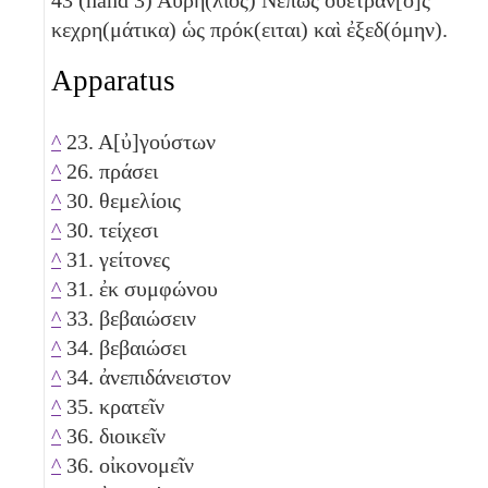
κεχρη(μάτικα) ὡς πρόκ(ειται) καὶ ἐξεδ(όμην).
Apparatus
^
23. Α[ὐ]γούστων
^
26. πράσει
^
30. θεμελίοις
^
30. τείχεσι
^
31. γείτονες
^
31. ἐκ συμφώνου
^
33. βεβαιώσειν
^
34. βεβαιώσει
^
34. ἀνεπιδάνειστον
^
35. κρατεῖν
^
36. διοικεῖν
^
36. οἰκονομεῖν