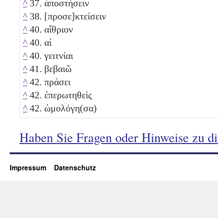
^
37. ἀποστήσειν
^
38. [προσε]κτείσειν
^
40. αἴθριον
^
40. αἱ
^
40. γειτνίαι
^
41. βεβαιῶ
^
42. πράσει
^
42. ἐπερωτηθεὶς
^
42. ὡμολόγη(σα)
Haben Sie Fragen oder Hinweise zu d
Impressum
Datenschutz