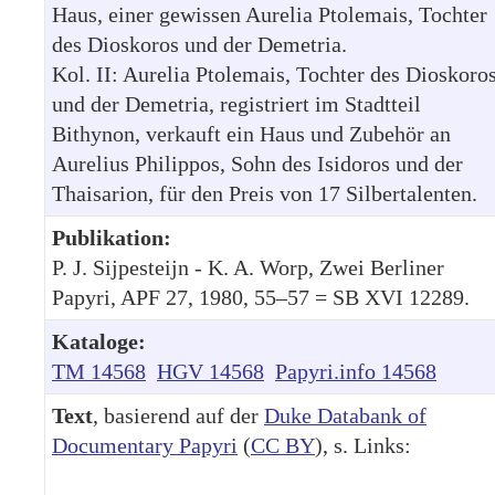
Haus, einer gewissen Aurelia Ptolemais, Tochter
des Dioskoros und der Demetria.
Kol. II: Aurelia Ptolemais, Tochter des Dioskoro
und der Demetria, registriert im Stadtteil
Bithynon, verkauft ein Haus und Zubehör an
Aurelius Philippos, Sohn des Isidoros und der
Thaisarion, für den Preis von 17 Silbertalenten.
Publikation:
P. J. Sijpesteijn - K. A. Worp, Zwei Berliner
Papyri, APF 27, 1980, 55–57 = SB XVI 12289.
Kataloge:
TM 14568
HGV 14568
Papyri.info 14568
Text
, basierend auf der
Duke Databank of
Documentary Papyri
(
CC BY
), s. Links: