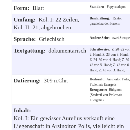
Form:
Blatt
Standort:
Papyrusdepot
Umfang:
Kol. I: 22 Zeilen,
Beschriftung:
Rekto,
parallel zu den Fasern
Kol. II: 21, abgebrochen
Sprache:
Griechisch
Andere Seite:
zwei Stempe
Textgattung:
dokumentarisch
Schreibweise:
Z. 20–22 vo
2. Hand; Z. 23 von 3. Hand;
Z. 24–39 von 4. Hand; Z. 39
42 von 5. Hand; Z. 42 von 6.
Hand; Z. 43 von 3. Hand;
Datierung:
309 n.Chr.
Herkunft:
Arsinoiton Polis,
Ptolemais Euergetis
Bezugsorte:
Bithynon
(Stadtteil von Ptolemais
Euergetis)
Inhalt:
Kol. I: Ein gewisser Aurelius verkauft eine
Liegenschaft in Arsinoiton Polis, vielleicht ein