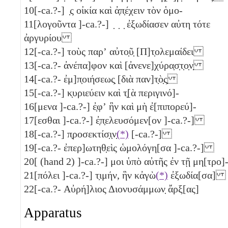
10
[-ca.?-] ̣ς οἰκία καὶ ἀ̣π̣έχειν τὸν ὁμο-
11
[λογοῦντα ]-ca.?-] ̣ ̣ ̣ ἐξωδίασεν αὐτη τότε
ἀργυρίου
12
[-ca.?-] τοὺς παρʼ αὐτο̣ῦ̣ [Π]τ̣ολεμαίδει
13
[-ca.?- ἀνέπα]φον καὶ [ἀνενε]χύρα̣σ̣τ̣ο̣ν̣
14
[-ca.?- ἐμ]π̣οιήσεως̣ [διὰ παν]τ̣ὸ̣ς̣
15
[-ca.?-] κ̣υριεύειν καὶ τ̣[ὰ περιγινό]-
16
[μενα ]-ca.?-] ἐ̣φʼ ἣν καὶ μὴ ἐ[πιπορεύ]-
17
[εσθαι ]-ca.?-] ἐ̣π̣ελευσόμεν[ον ]-ca.?-]
18
[-ca.?-] π̣ροσεκτίσ̣ι̣ν̣
(*)
[-ca.?-]
19
[-ca.?- ἐπερ]ωτηθ̣εὶς ὡμολόγη[σα ]-ca.?-]
20
[ (hand 2) ]-ca.?-] μοι ὑπὸ αὐτῆς ἐν τῇ μη[τρο]
21
[πόλει ]-ca.?-] τ̣ιμήν, ἣν κἀγὼ
(*)
ἐξωδία[σα]
22
[-ca.?- Αὐρή]λιος Διονυσάμμων̣ ἄρξ[ας]
Apparatus