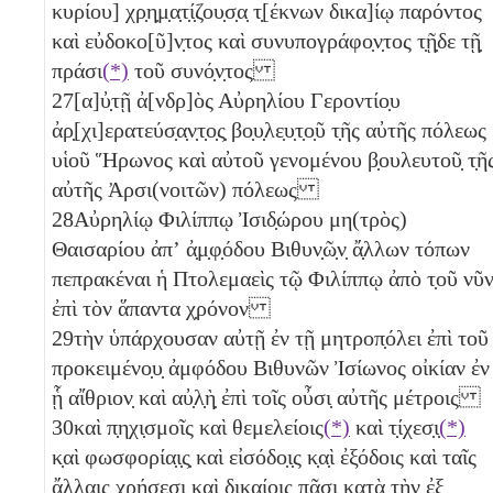
κυρίου] χρ̣η̣μ̣α̣τ̣ί̣ζου̣σ̣α̣ τ̣[έκνων δικα]ίῳ παρόντος
καὶ εὐδοκο[ῦ]ν̣τος καὶ συνυπογράφο̣ν̣τος τ̣ῇ̣δε τῇ̣
πράσι
(*)
τοῦ συνό̣ν̣τος
27
[α]ὐ̣τῇ ἀ[νδρ]ὸς Αὐρηλίου Γεροντίο̣υ
ἀρ̣[χι]ερατεύσ̣α̣ν̣τ̣ο̣ς̣ βο̣υ̣λε̣υ̣τ̣ο̣ῦ τ̣ῆς αὐτῆς πόλεως
υἱοῦ Ἥρωνος καὶ αὐτοῦ γενομένου β̣ουλευτοῦ̣ τ̣ῆ
αὐτῆς Ἀρσι(νοιτῶν) πόλεως
28
Αὐρηλίῳ Φιλίππῳ Ἰσιδ̣ώρου μη(τρὸς)
Θαισαρίου ἀπʼ ἀ̣μ̣φ̣όδου Βιθυν̣ῶ̣ν̣ ἄ̣λλων τόπων
πεπρακέναι ἡ Πτολεμαεὶς τῷ Φιλίππῳ ἀπὸ τ̣οῦ νῦ
ἐπὶ τὸν ἅπαντα χ̣ρόνον
29
τὴν ὑπάρχουσαν αὐτῇ ἐν τῇ μητροπ̣όλει ἐπὶ τοῦ
προκειμένο̣υ̣ ἀμφόδου Βιθυνῶν Ἰσίωνος οἰκίαν ἐν
ᾗ αἴθριον̣ καὶ αὐ̣λ̣ὴ̣ ἐπὶ τοῖς οὖσι̣ αὐτῆς μέτροις
30
καὶ π̣ηχι̣σμοῖς καὶ θεμελείοις
(*)
καὶ τ̣ίχεσ̣ι̣
(*)
κ̣αὶ φωσφορία̣ι̣ς̣ καὶ εἰσόδο̣ι̣ς κ̣α̣ὶ ἐξόδοις καὶ ταῖς
ἄλλαις χρήσ̣ε̣σι καὶ δικαίοις πᾶσι κατὰ τὴν ἐξ̣