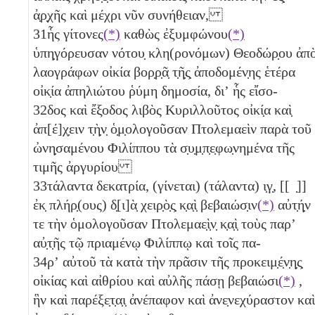
ἀ̣ρ̣χῆς καὶ μέχρι νῦν συνήθειαν,
31
ἧς γίτονες
(*)
καθὼς ἐξυμφώνου
(*)
ὑπη̣γόρευσαν νότου̣ κλη(ρονόμων) Θεοδώρ̣ου ἀπ
λαογράφων οἰκία βορ̣ρ̣ᾶ̣ τ̣ῆ̣ς̣ ἀποδομέν̣ης ἑτέρα
οἰκ̣ία ἀπηλιώτου ῥύμη δημοσία, διʼ ἧς εἴσο-
32
δος καὶ ἔξοδος λιβὸς Κυριλλοῦτος οἰκί̣α καὶ̣
ἀπ[έ]χ̣ειν τ̣ὴ̣ν̣ ὁ̣μ̣ολογοῦσαν Πτολεμαεὶν παρὰ τοῦ
ὠνη̣σαμένου Φιλίππου τὰ σ̣υ̣μ̣π̣ε̣φω̣νημένα τῆς
τιμῆς ἀργυρίου
33
τάλαντα δεκατρία, (γίνεται) (τάλαντα)
ι̣γ̣
, [[ ̣]]
ἐκ̣ πλήρ̣(ους) δ̣[ι]ὰ̣ χειρ̣ὸ̣ς̣ κ̣α̣ὶ̣ βεβαιώσ̣ιν
(*)
αὐτ̣ή̣ν
τε τὴν ὁμολογοῦσαν Πτολεμαε̣ὶ̣ν̣ κ̣α̣ὶ̣ τοὺς παρʼ
αὐ̣τ̣ῆς τῷ πριαμένῳ Φιλίππῳ καὶ τοῖς πα-
34
ρʼ αὐτοῦ τὰ κατὰ τὴν πρᾶσιν τῆς προκειμ̣έ̣ν̣η̣ς̣
οἰκίας καὶ αἰθρίου καὶ αὐλῆς πάσῃ βεβαιώσι
(*)
,
ἣν καὶ παρέξε̣τ̣α̣ι̣ ἀνέπαφον καὶ ἀνε̣νεχύραστον καὶ