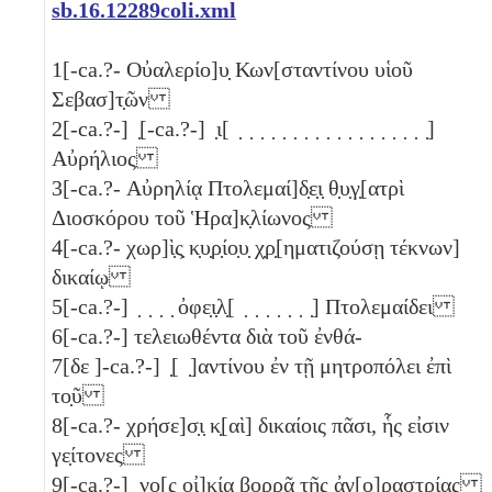
sb.16.12289coli.xml
1
[-ca.?- Οὐαλερίο]υ̣ Κων[σταντίνου υἱοῦ
Σεβασ]τ̣ῶν
2
[-ca.?-] ̣[-ca.?-] ̣ι[ ̣ ̣ ̣ ̣ ̣ ̣ ̣ ̣ ̣ ̣ ̣ ̣ ̣ ̣ ̣ ̣ ̣ ̣]
Αὐρήλιος
3
[-ca.?- Αὐρηλίᾳ Πτολεμαί]δ̣ε̣ι̣ θ̣υ̣γ̣[ατρὶ
Διοσκόρου τοῦ Ἡρα]κ̣λίωνος
4
[-ca.?- χωρ]ὶ̣ς̣ κ̣υ̣ρ̣ίο̣υ̣ χ̣ρ̣[ηματιζούσῃ τέκνων]
δικαίῳ
5
[-ca.?-] ̣ ̣ ̣ ̣ ὀφε̣ι̣λ̣[ ̣ ̣ ̣ ̣ ̣ ̣ ̣] Πτολεμαίδει
6
[-ca.?-] τελειωθέντα διὰ τοῦ ἐνθά-
7
[δε ]-ca.?-] ̣[ ̣]αντίνου ἐν τῇ μητροπόλει ἐπὶ
το̣ῦ
8
[-ca.?- χρήσε]σ̣ι̣ κ̣[αὶ] δικαίοις πᾶσι, ἧς εἰσιν
γε̣ίτονες
9
[-ca.?-] ̣νο[ς οἰ]κία βορρ̣ᾶ τῆς ἀγ̣[ο]ρ̣αστρίας