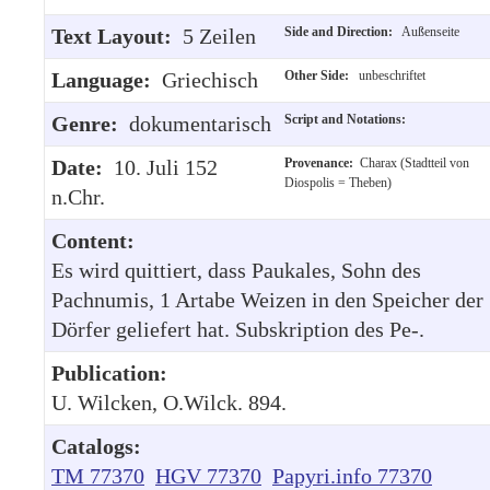
Text Layout:
5 Zeilen
Side and Direction:
Außenseite
Language:
Griechisch
Other Side:
unbeschriftet
Genre:
dokumentarisch
Script and Notations:
Date:
10. Juli 152
Provenance:
Charax (Stadtteil von
Diospolis = Theben)
n.Chr.
Content:
Es wird quittiert, dass Paukales, Sohn des
Pachnumis, 1 Artabe Weizen in den Speicher der
Dörfer geliefert hat. Subskription des Pe-.
Publication:
U. Wilcken, O.Wilck. 894.
Catalogs:
TM 77370
HGV 77370
Papyri.info 77370