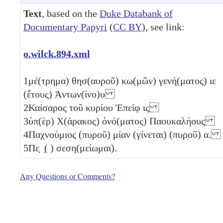
Text
, based on the
Duke Databank of
Documentary Papyri
(
CC BY
), see link:
o.wilck.894.xml
1
μέ(τρημα) θησ(αυροῦ) κω(μῶν) γενή(ματος)
ιε
(ἔτους) Ἀντων(ίνο)υ
2
Καίσαρος τοῦ κυρίου Ἐπεὶφ
ιϛ
3
ὑπ(ὲρ) Χ(άρακος) ὀνό(ματος) Παουκαλήους
4
Παχνούμιος (πυροῦ) μίαν (γίνεται) (πυροῦ)
α
.
5
Πε̣ ̣( ) σεση(μείωμαι).
Any Questions or Comments?