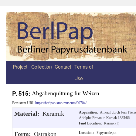
Project
Collection
Contact
Terms of
Zum
Use
Inhalt
springen
P. 515:
Abgabenquittung für Weizen
Persistent URL
https://berlpap.smb.museum/00704/
Material:
Keramik
Acquisition:
Ankauf durch Jean Pierr
Adolphe Erman in Karnak 1885/86.
Find Location:
Karnak (?)
Form:
Ostrakon
Location:
Papyrusdepot