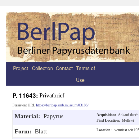
Project
Collection
Contact
Terms of
Zum
Use
Inhalt
springen
P. 11643:
Privatbrief
Persistent URL
https://berlpap.smb.museum/03186/
Material:
Papyrus
Acquisition:
Ankauf durch
Find Location:
Mellawi
Form:
Blatt
Location:
vermisst seit 19