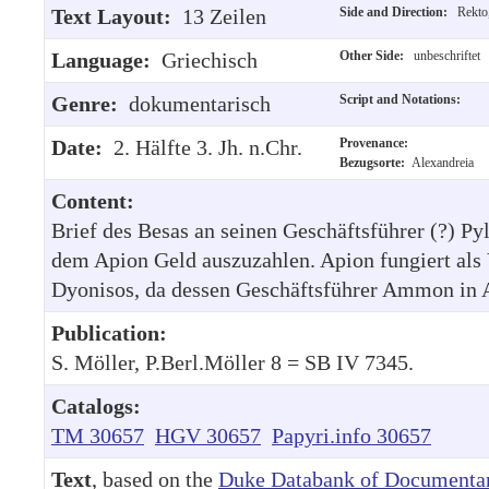
Text Layout:
13 Zeilen
Side and Direction:
Rekto,
Language:
Griechisch
Other Side:
unbeschriftet
Genre:
dokumentarisch
Script and Notations:
Date:
2. Hälfte 3. Jh. n.Chr.
Provenance:
Bezugsorte:
Alexandreia
Content:
Brief des Besas an seinen Geschäftsführer (?) Pyl
dem Apion Geld auszuzahlen. Apion fungiert als V
Dyonisos, da dessen Geschäftsführer Ammon in A
Publication:
S. Möller, P.Berl.Möller 8 = SB IV 7345.
Catalogs:
TM 30657
HGV 30657
Papyri.info 30657
Text
, based on the
Duke Databank of Documentar