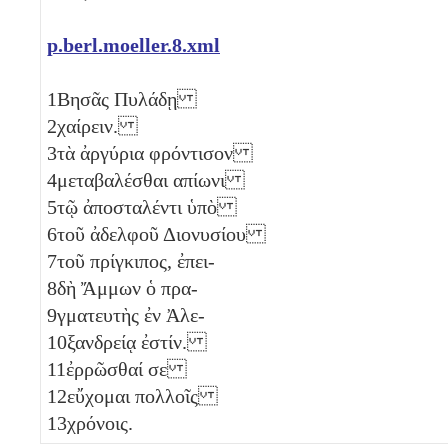
p.berl.moeller.8.xml
1
Βησᾶς Πυλάδῃ
2
χαίρειν.
3
τὰ ἀργύρια φρόντισον
4
μεταβαλέσθαι απίωνι
5
τῷ ἀποσταλέντι ὑπὸ
6
τοῦ ἀδελφοῦ Διονυσίου
7
τοῦ πρίγκιπος, ἐπει-
8
δὴ Ἄμμων ὁ πρα-
9
γματευτὴς ἐν Ἀλε-
10
ξανδρείᾳ ἐστίν.
11
ἐρρῶσθαί σε
12
εὔχομαι πολλοῖς
13
χρόνοις.