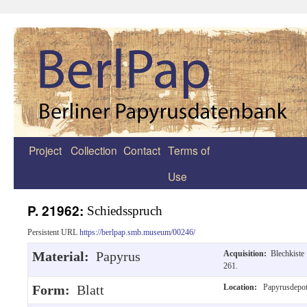
Project
Collection
Contact
Terms of
Zum
Use
Inhalt
springen
P. 21962:
Schiedsspruch
Persistent URL
https://berlpap.smb.museum/00246/
Material:
Papyrus
Acquisition:
Blechkiste
261.
Form:
Blatt
Location:
Papyrusdepo