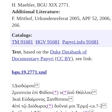
H. Maehler, BGU XIX 2771.
Additional Literature:
F. Mitthof, Urkundenreferat 2005, APF 52, 2006,
266.
Catalogs:
TM 91681
HGV 91681
Papyri.info 91681
Text
, based on the
Duke Databank of
Documentary Papyri
(
CC BY
), see link:
bgu.19.2771.xml
1
Διοδώρου
2
μεσιτεία ἐπὶ Φιδίου
(*)
υ
(*)
ἱοῦ Θάλλου
3
καὶ Εὐδαίμονος Ξανθίππου
4
ἐπὶ τῷ Διόδωρος
(*)
δοῦναί μοι Ἑρμι[-ca.?-]