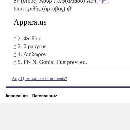
5
η
(ἔτους) Ἀθὺρ
ι
κεφ(αλαίου)
Αυπ
(*)
6
καὶ κριθῆς (ἀρτάβας)
ιβ
Apparatus
^
2. Φειδίου
^
2. ϋ papyrus
^
4. Διόδωρον
^
5. PN N. Gonis:
Γυπ
prev. ed.
Any Questions or Comments?
Impressum
Datenschutz