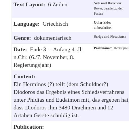
Text Layout:
6 Zeilen
Side and Direction:
Rekto, parallel zu den
Fasern
Language:
Griechisch
Other Side:
unbeschriftet
Genre:
dokumentarisch
Script and Notations:
Date:
Ende 3. – Anfang 4. Jh.
Provenance:
Hermupoli
n.Chr. (6./7. November, 8.
Regierungsjahr)
Content:
Ein Herminos (?) teilt (dem Schuldner?)
Diodoros das Ergebnis eines Schiedsverfahrens
unter Phidias und Eudaimon mit, das ergeben hat
dass Diodoros ihm 3480 Drachmen und 12
Artaben Gerste schuldig ist.
Publication: