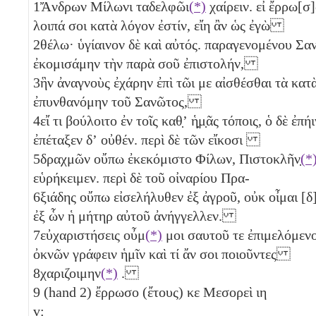
1
Ἄνδρων Μίλωνι ταδελφῶι
(*)
χαίρειν. εἰ ἔρρω[σ]
λοιπά σοι κατὰ λόγον ἐστίν, εἴη ἂν ὡς ἐγὼ
2
θέλω· ὑγίαινον δὲ καὶ αὐτός. παραγενομένου Σα
ἐκομισάμην τὴν παρὰ σοῦ ἐπιστολήν,
3
ἣν ἀναγνοὺς ἐχάρην ἐπὶ τῶι με αἰσθέσθαι τὰ κατ
ἐπυνθανόμην τοῦ Σανῶτος,
4
εἴ τι βούλοιτο ἐν τοῖς καθ̣ʼ ἡ̣μ̣ᾶς τόποις, ὁ δὲ ἐπήι
ἐπέταξεν δʼ οὐθέν. περὶ δὲ τῶν εἴκοσι
5
δραχμῶν οὔπω ἐκεκόμιστο Φίλων, Πιστοκλῆν̣
(*
εὑρήκειμεν. περὶ δὲ τοῦ οἰναρίου Πρα-
6
ξιάδης οὔπω εἰσελήλυθεν ἐξ ἀγροῦ, οὐκ οἶμαι [δ]
ἐξ ὧν ἡ μήτηρ αὐτοῦ ἀνήγγελλεν.
7
εὐχαριστήσεις οὖμ
(*)
μοι σαυτοῦ τε ἐπιμελόμενο
ὀκνῶν γράφειν ἡμῖν καὶ τί ἄν σοι ποιοῦντες
8
χαριζοιμην
(*)
.
9
(hand 2) ἔρρωσο (ἔτους)
κε
Μεσορεὶ
ιη
v: