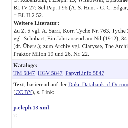
BL IV 27; Sel.Pap. I 96 (A. S. Hunt - C. C. Edgar,
= BL II.2 52.
Weitere Literatur:
Zu Z. 5 vgl. A. Sarri, Korr. Tyche Nr. 763, Tyche
vgl. Schubart, Ein Jahrtausend am Nil (1912), 34
(dt. Übers.); zum Archiv vgl. Clarysse, The Archi
Praktor Milon 19 und 26, Nr. 22.
Kataloge:
TM 5847
HGV 5847
Papyri.info 5847
Text
, basierend auf der
Duke Databank of Docum
(
CC BY
), s. Link:
p.eleph.13.xml
r: