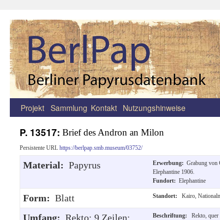
Projekt
Sammlung
Kontakt
Nutzungshinweise
Zum
Inhalt
P. 13517:
Brief des Andron an Milon
springen
Persistente URL
https://berlpap.smb.museum/03752/
Material:
Papyrus
Erwerbung:
Grabung von 
Elephantine 1906.
Fundort:
Elephantine
Form:
Blatt
Standort:
Kairo, Nationa
Umfang:
Rekto: 9 Zeilen;
Beschriftung:
Rekto, quer 