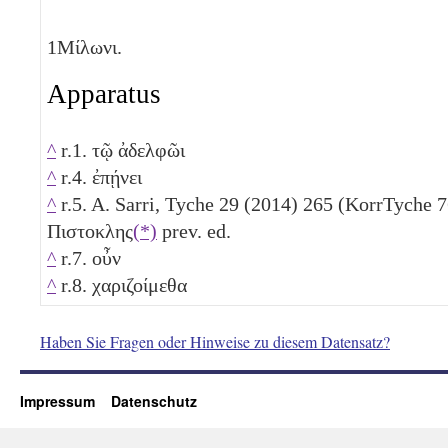
1
Μίλωνι.
Apparatus
^
r.1. τῷ ἀδελφῶι
^
r.4. ἐπῄνει
^
r.5. A. Sarri, Tyche 29 (2014) 265 (KorrTyche 7
Πιστοκλης
(*)
prev. ed.
^
r.7. οὖν
^
r.8. χαριζοίμεθα
Haben Sie Fragen oder Hinweise zu diesem Datensatz?
Impressum
Datenschutz