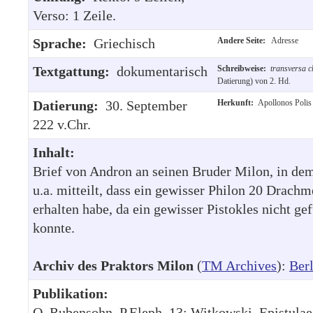
Verso: 1 Zeile.
Sprache:
Griechisch
Andere Seite:
Adresse
Textgattung:
dokumentarisch
Schreibweise:
transversa c
Datierung) von 2. Hd.
Datierung:
30. September
Herkunft:
Apollonos Polis 
222 v.Chr.
Inhalt:
Brief von Andron an seinen Bruder Milon, in de
u.a. mitteilt, dass ein gewisser Philon 20 Drachm
erhalten habe, da ein gewisser Pistokles nicht g
konnte.
Archiv des Praktors Milon
(
TM Archives
):
Berl
Publikation:
O. Rubensohn, P.Eleph. 13; Witkowski, Epistulae