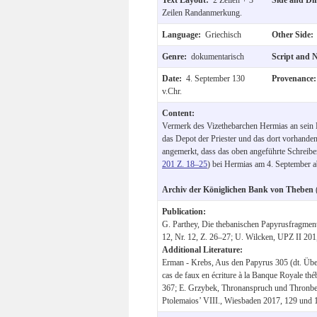
Zeilen Randanmerkung.
Language:
Griechisch
Other Side
Genre:
dokumentarisch
Script and 
Date:
4. September 130
Provenance
v.Chr.
Content:
Vermerk des Vizethebarchen Hermias an sein Bü
das Depot der Priester und das dort vorhande
angemerkt, dass das oben angeführte Schreibe
201 Z. 18–25
) bei Hermias am 4. September 
Archiv der Königlichen Bank von Theben
Publication:
G. Parthey, Die thebanischen Papyrusfragme
12, Nr. 12, Z. 26–27; U. Wilcken, UPZ II 201
Additional Literature:
Erman - Krebs, Aus den Papyrus 305 (dt. Übe
cas de faux en écriture à la Banque Royale t
367; E. Grzybek, Thronanspruch und Thronbeh
Ptolemaios’ VIII., Wiesbaden 2017, 129 und 