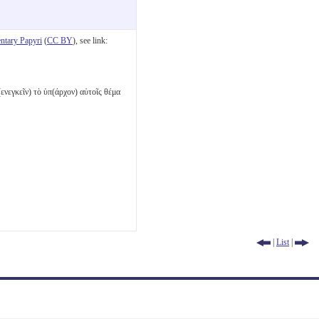
tary Papyri
(
CC BY
), see link:
(ενεγκεῖν) τὸ ὑπ(άρχον) αὐτοῖς θέμα
|
List
|