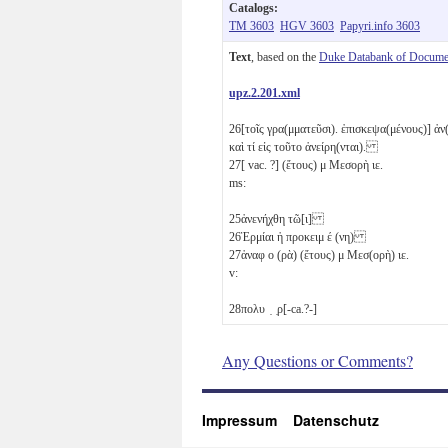
Catalogs:
TM 3603
HGV 3603
Papyri.info 3603
Text
, based on the
Duke Databank of Documen
upz.2.201.xml
26
[τοῖς γρα(μματεῦσι). ἐπισκεψα(μένους)] ἀν
καὶ τί εἰς τοῦτο ἀνείρη(νται).
27
[ vac. ?] (ἔτους)
μ
Μεσορὴ
ιε
.
ms:
25
ἀνενήχθη τῶ[ι]
26
Ἑρμίαι ἡ προκειμ
έ
(νη)
27
ἀναφ
ο
(ρὰ) (ἔτους)
μ
Μεσ(ορὴ)
ιε
.
v:
28
πολυ ̣ ̣ρ[-ca.?-]
Any Questions or Comments?
Impressum
Datenschutz