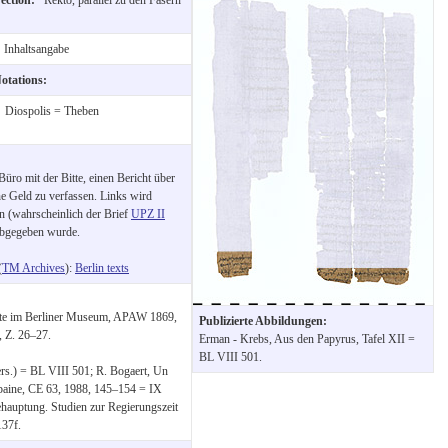
:
Inhaltsangabe
Notations:
:
Diospolis = Theben
ro mit der Bitte, einen Bericht über
ne Geld zu verfassen. Links wird
n (wahrscheinlich der Brief
UPZ II
abgegeben wurde.
(
TM Archives
):
Berlin texts
nte im Berliner Museum, APAW 1869,
Publizierte Abbildungen:
, Z. 26–27.
Erman - Krebs, Aus den Papyrus, Tafel XII =
BL VIII 501.
rs.) = BL VIII 501; R. Bogaert, Un
hébaine, CE 63, 1988, 145–154 = IX
auptung. Studien zur Regierungszeit
137f.