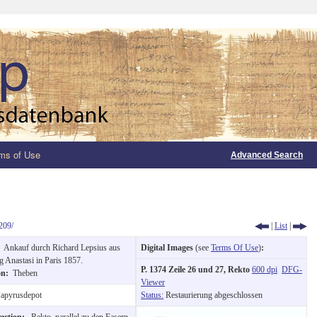
ms of Use
Advanced Search
209/
|
List
|
:
Ankauf durch Richard Lepsius aus
Digital Images
(see
Terms Of Use
)
:
 Anastasi in Paris 1857.
P. 1374 Zeile 26 und 27, Rekto
600 dpi
DFG-
ion:
Theben
Viewer
apyrusdepot
Status:
Restaurierung abgeschlossen
rection:
Rekto, parallel zu den Fasern