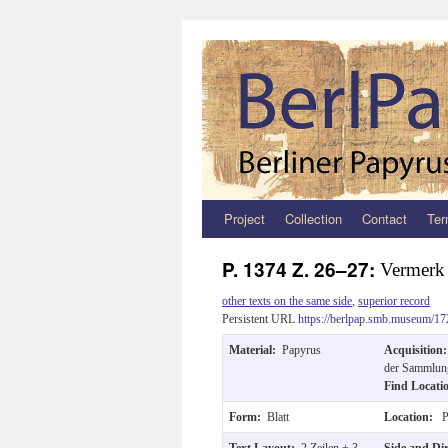
Project
Collection
Contact
Ter
Zum
Inhalt
P. 1374 Z. 26–27:
Vermerk
springen
other texts on the same side
,
superior record
Persistent URL
https://berlpap.smb.museum/17
Material:
Papyrus
Acquisition
der Sammlung
Find Locat
Form:
Blatt
Location:
P
Text Layout:
2 Zeilen + 3
Side and Di