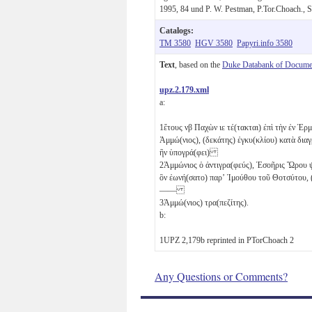
1995, 84 und P. W. Pestman, P.Tor.Choach., 
Catalogs:
TM 3580
HGV 3580
Papyri.info 3580
Text
, based on the
Duke Databank of Documen
upz.2.179.xml
a:
1
ἔτους
νβ
Παχὼν
ιε
τέ(τακται) ἐπὶ τὴν ἐν Ἑρμ
Ἀμμώ(νιος), (δεκάτης) ἐγκυ(κλίου) κατὰ δια
ἣν ὑπογρά(φει)
2
Ἀμμώνιος ὁ ἀντιγρα(φεύς), Ἐσοῆρις Ὥρου ψ
ὃν ἐωνή(σατο) παρʼ Ἰμούθου τοῦ Θοτσύτου,
——
3
Ἀμμώ(νιος) τρα(πεζίτης).
b:
1
UPZ 2,179b reprinted in PTorChoach 2
Any Questions or Comments?