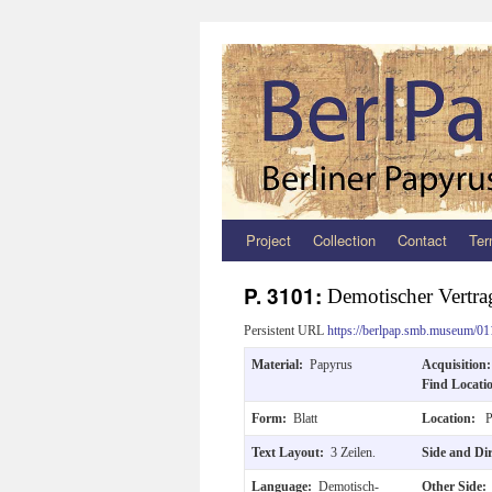
Project
Collection
Contact
Ter
Zum
Inhalt
P. 3101:
Demotischer Vertrag
springen
Persistent URL
https://berlpap.smb.museum/01
Material:
Papyrus
Acquisition
Find Locat
Form:
Blatt
Location:
P
Text Layout:
3 Zeilen.
Side and Di
Language:
Demotisch-
Other Side