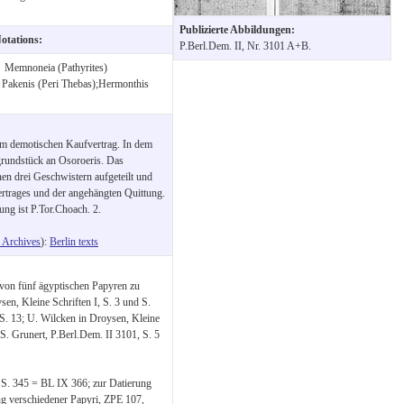
Publizierte Abbildungen:
Notations:
P.Berl.Dem. II, Nr. 3101 A+B.
:
Memnoneia (Pathyrites)
:
Pakenis (Peri Thebas);Hermonthis
em demotischen Kaufvertrag. In dem
ugrundstück an Osoroeris. Das
n drei Geschwistern aufgeteilt und
ertrages und der angehängten Quittung.
ung ist P.Tor.Choach. 2.
Archives
):
Berlin texts
 von fünf ägyptischen Papyren zu
en, Kleine Schriften I, S. 3 und S.
 S. 13; U. Wilcken in Droysen, Kleine
 S. Grunert, P.Berl.Dem. II 3101, S. 5
 S. 345 = BL IX 366; zur Datierung
ng verschiedener Papyri, ZPE 107,