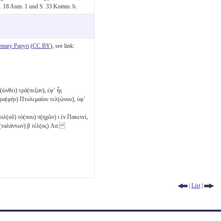
S. 18 Anm. 1 und S. 33 Komm. b.
tary Papyri
(
CC BY
), see link:
(ώνθει) τρά(πεζαν), ἐφʼ ἧς
γρα(φὴν) Πτολεμαίου τελ(ώνου), ὑφʼ
ιλ(οῦ) τό(που) π(ηχῶν)
ι
ἐν Πακενεί,
 (ταλάντων)
β
τέλ(ος)
Ασ
.
|
List
|