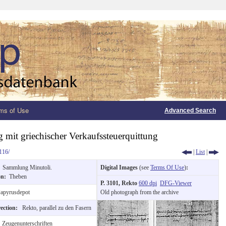
ms of Use
Advanced Search
 mit griechischer Verkaufssteuerquittung
116/
|
List
|
:
Sammlung Minutoli.
Digital Images
(see
Terms Of Use
)
:
ion:
Theben
P. 3101, Rekto
600 dpi
DFG-Viewer
apyrusdepot
Old photograph from the archive
rection:
Rekto, parallel zu den Fasern
:
Zeugenunterschriften