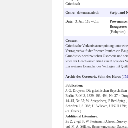
Griechisch
Genre:
dokumentarisch
Script and 
Date:
3. Juni 118 v.Chr.
Provenance
Bezugsorte
(Pathyrites)
Content:
Griechische Verkaufssteuerquittung unter ein
Vertrag verkauft der Priester Imuthes ein Ba
Grundstück wird zwischen Osoroeris und seine
jeder der Geschwister erhält eine Kopie des V
Ein weiteres Exemplar des Vertrages mit Quitt
Archiv des Osoroeris, Sohn des Horos
(
TM 
Publication:
J. G. Droysen, Die griechischen Beyschriften
Berlin, RhM 3, 1829, 493–494, Nr. 37 = Droys
14–15, Nr. 37; W. Spiegelberg, P.Berl.Spieg.,
Schriften I, S. 386; U. Wilcken, UPZ II 179a;
(dt. Übers.).
Additional Literature:
Zu Z. 2 vgl. P. W. Pestman, P.Choach.Survey,
vgl. M. A. Söllner, Bemerkungen zur Datieru