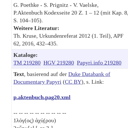
G. Poethke - S. Prignitz - V. Vaelske,
P.Aktenbuch Kodexseite 20 Z. 1 – 12 (mit Kap. 8
S. 104–105).
Weitere Literatur:
Th. Kruse, Urkundenreferat 2012 (1. Teil), APF
62, 2016, 432–435.
Kataloge:
TM 219280
HGV 219280
Papyri.info 219280
Text
, basierend auf der
Duke Databank of
Documentary Papyri
(
CC BY
), s. Link:
p.aktenbuch.pag20.xml
-- -- -- -- -- -- -- -- -- --
1
λόγ(ος) ἀχύ̣(ρου)
2
οὕτω[ς] [-ca.?-]