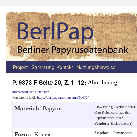
Projekt
Sammlung
Kontakt
Nutzungshinweise
Zum
Inhalt
P. 9873 F Seite 20, Z. 1–12:
Abrechnung
springen
übergeordneter Datensatz
Persistente URL
https://berlpap.smb.museum/16675/
Material:
Papyrus
Erwerbung:
Ankauf durch
Otto Rubensohn aus dem
Papyrusfonds 1902.
Fundort:
Eschmunen (?)
Form:
Kodex
Standort:
Papyrusdepot