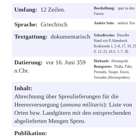
Umfang:
12 Zeilen.
Beschriftung:
quer zu den
Fasern
Sprache:
Griechisch
Andere Seite:
anderer Text
Textgattung:
dokumentarisch
Schreibweise:
Dieselbe
Hand wie P.Aktenbuch
Kodexseite 1, 3–8, 17, 19, 2
Z. 12–23, 26 Z. 1–7, 28.
Datierung:
vor 16. Juni 359
Herkunft:
Hermupolis
Bezugsorte:
Thallu, Pake,
n.Chr.
Peentalis, Sinape, Enseu,
Senoabis (Hermopolites)
Inhalt:
Abrechnung über Spreulieferungen für die
Heeresversorgung (
annona
militaris
): Liste von
Orten bzw. Landgütern mit den entsprechenden
abgelieferten Mengen Spreu.
Publikation: