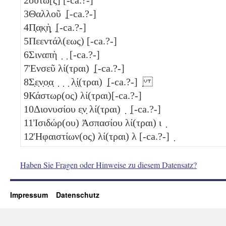
3
Θαλλοῦ ̣[-ca.?-]
4
Π̣α̣κ̣ὴ̣ ̣[-ca.?-]
5
Πεεντάλ(εως) [-ca.?-]
6
Σιναπὴ ̣ ̣ [-ca.?-]
7
Ἐνσεῦ λί(τραι) ̣[-ca.?-]
8
Σ̣ε̣ν̣ο̣α̣ ̣ ̣ ̣ λ̣ί̣(τραι) ̣[-ca.?-] ̣
9
Κάστωρ(ος) λί(τραι)[-ca.?-]
10
Διονυσίου ε̣ν̣ λί(τραι) ̣ ̣[-ca.?-]
11
Ἰσιδώρ(ου) Ἀσπασίου λί(τραι)
ι
̣
12
Ἡφαιστίων(ος) λί(τραι)
λ
[-ca.?-] ̣
Haben Sie Fragen oder Hinweise zu diesem Datensatz?
Impressum
Datenschutz