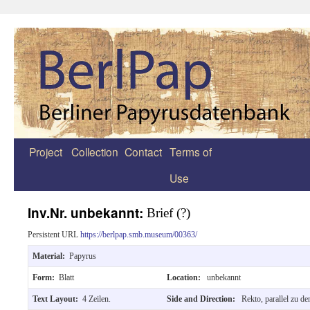
Project
Collection
Contact
Terms of
Zum
Use
Inhalt
springen
Inv.Nr. unbekannt:
Brief (?)
Persistent URL
https://berlpap.smb.museum/00363/
Material:
Papyrus
Form:
Blatt
Location:
unbekannt
Text Layout:
4 Zeilen.
Side and Direction:
Rekto, parallel zu de