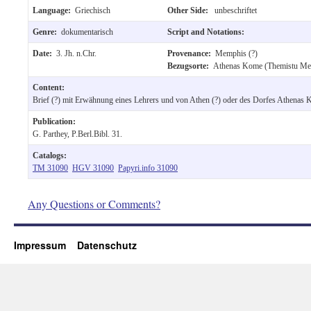
Language:
Griechisch
Other Side:
unbeschriftet
Genre:
dokumentarisch
Script and Notations:
Date:
3. Jh. n.Chr.
Provenance:
Memphis (?)
Bezugsorte:
Athenas Kome (Themistu Meri
Content:
Brief (?) mit Erwähnung eines Lehrers und von Athen (?) oder des Dorfes Athenas 
Publication:
G. Parthey, P.Berl.Bibl. 31.
Catalogs:
TM 31090
HGV 31090
Papyri.info 31090
Any Questions or Comments?
Impressum
Datenschutz