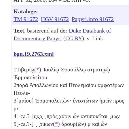
Kataloge:
TM 91672
HGV 91672
Papyri.info 91672
Text
, basierend auf der
Duke Databank of
Documentary Papyri
(
CC BY
), s. Link:
bgu.19.2763.xml
1
Τιβερίῳ
(*)
Ἰουλίῳ Θ̣ρασύλλῳ στρατηγῷ
Ἑρμοπολείτου
2
παρὰ Ἀπολλωνίου καὶ Πτολεμαίου ἀμφοτέρων
Πτολε-
3
[μαίου] Ἑρμοπολειτῶν· ἐνεστώτων ἡμεῖν πρὸς
με
4
[-ca.?-]υ̣κ̣α̣ ̣ π̣ρὸς χάριν ὧν ἀντιποιεῖται ̣μω̣ν
5
[-ca.?-] ̣ ̣ρικων
(*)
ἀρουρ(ῶν)
μ
καὶ ὧν