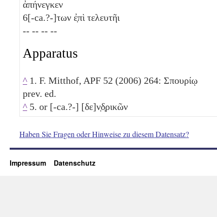
ἀπήνεγκεν
6
[-ca.?-]των ἐ̣πὶ τελευτῆι
-- -- -- --
Apparatus
^
1. F. Mitthof, APF 52 (2006) 264: Σπουρίῳ
prev. ed.
^
5. or [-ca.?-] [δε]ν̣δ̣ρικῶν
Haben Sie Fragen oder Hinweise zu diesem Datensatz?
Impressum
Datenschutz