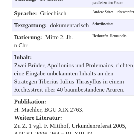
parallel zu den Fasern
Sprache:
Griechisch
Andere Seite:
unbeschriftet
Textgattung:
dokumentarisch
Schreibweise:
Datierung:
Mitte 2. Jh.
Herkunft:
Hermupolis
n.Chr.
Inhalt:
Zwei Brüder, Apollonios und Ptolemaios, richten
eine Eingabe unbekannten Inhalts an den
Strategen Tiberius Iulius Thrasyllus in einem
Rechtsstreit über 40 baumbestandene Aruren.
Publikation:
H. Maehler, BGU XIX 2763.
Weitere Literatur:
Zu Z. 1 vgl. F. Mitthof, Urkundenreferat 2005,
APF 52, 2006, 264 = BL XIII 43.