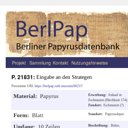
Projekt
Sammlung
Kontakt
Nutzungshinweise
Zum
Inhalt
P. 21831:
Eingabe an den Strategen
springen
Persistente URL
https://berlpap.smb.museum/00237/
Material:
Papyrus
Erwerbung:
Ankauf in
Eschmunen (Blechkiste 174).
Fundort:
Eschmunen (?)
Form:
Blatt
Standort:
Papyrusdepot
Umfang:
10 Zeilen
Beschriftung:
Rekto,