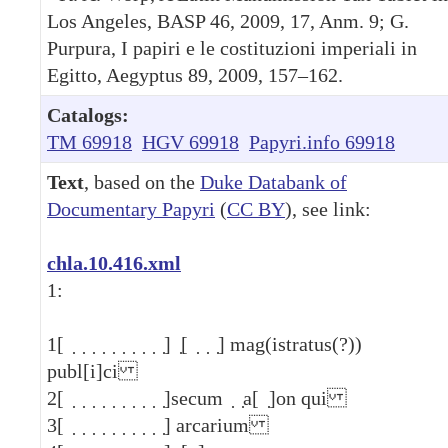
Los Angeles, BASP 46, 2009, 17, Anm. 9; G.
Purpura, I papiri e le costituzioni imperiali in
Egitto, Aegyptus 89, 2009, 157–162.
Catalogs:
TM 69918
HGV 69918
Papyri.info 69918
Text
, based on the
Duke Databank of
Documentary Papyri
(
CC BY
), see link:
chla.10.416.xml
1:
1
[ ̣ ̣ ̣ ̣ ̣ ̣ ̣ ̣ ̣ ̣] ̣[ ̣ ̣ ̣] mag(istratus(?))
publ[i]ci
2
[ ̣ ̣ ̣ ̣ ̣ ̣ ̣ ̣ ̣ ̣]secum ̣ ̣a[ ̣]on qui
3
[ ̣ ̣ ̣ ̣ ̣ ̣ ̣ ̣ ̣ ̣] arcarium