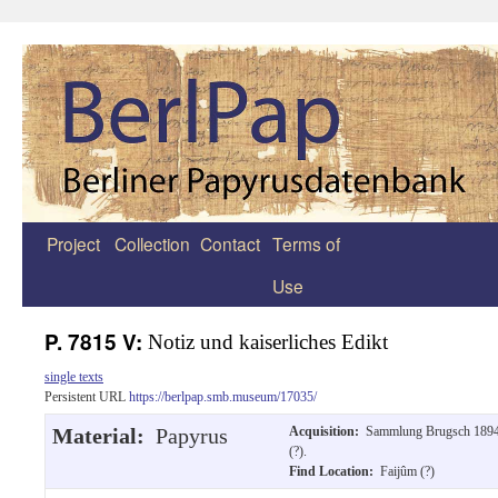
Project
Collection
Contact
Terms of
Zum
Use
Inhalt
springen
P. 7815 V:
Notiz und kaiserliches Edikt
single texts
Persistent URL
https://berlpap.smb.museum/17035/
Material:
Papyrus
Acquisition:
Sammlung Brugsch 189
(?).
Find Location:
Faijûm (?)