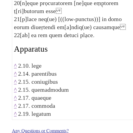
20
[n]ẹque prọcuratorem [ne]que eṃp̣torem
ṭ[ri]butorum esse
21
[p]lace neq(ue) [((low-punctus))] in domo
eorum diueṛtendi em[a]ndiq(ue) causamque
22
[ab] ea rem quem detuci plạce.
Apparatus
^
2.10. lege
^
2.14. parentibus
^
2.15. coniugibus
^
2.15. quemadmodum
^
2.17. quaeque
^
2.17. commoda
^
2.19. legatum
Any Questions or Comments?