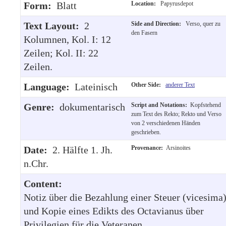
Form:
Blatt
Location:
Papyrusdepot
Text Layout:
2
Side and Direction:
Verso, quer zu
den Fasern
Kolumnen, Kol. I: 12
Zeilen; Kol. II: 22
Zeilen.
Language:
Lateinisch
Other Side:
anderer Text
Genre:
dokumentarisch
Script and Notations:
Kopfstehend
zum Text des Rekto; Rekto und Verso
von 2 verschiedenen Händen
geschrieben.
Date:
2. Hälfte 1. Jh.
Provenance:
Arsinoites
n.Chr.
Content:
Notiz über die Bezahlung einer Steuer (vicesima
und Kopie eines Edikts des Octavianus über
Privilegien für die Veteranen.