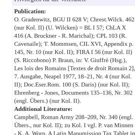
Publication:
O. Gradenwitz, BGU II 628 V; Chrest.Wilck. 462
(nur Kol. II) (U. Wilcken) = BL I 57; ChLA X
416 (A. Bruckner - R. Marichal); CPL 103 (R.
Cavenaile); T. Mommsen, CIL XVI, Appendix p.
145, Nr. 10 (nur Kol. II); FIRA I 56 (nur Kol. II)
(S. Riccobono) P. Braun, in: V. Giuffrè (Hsg.),
Les lois des Romains [Textes de droit Romain 2]
7. Ausgabe, Neapel 1977, 18–21, Nr. 4 (nur Kol.
II); Doc.Eser.Rom. 100 (S. Daris) (nur Kol. II);
Ehrenberg - Jones, Documents 135–136, Nr. 302
(engl. Übers.) (nur Kol. II).
Additional Literature:
Campbell, Roman Army 208–209, Nr. 340 (engl.
Übers., nur Kol. II); zu Kol. I vgl. P. van Minnen
- K. A. Worp, A Latin Manumission Tax Tablet in