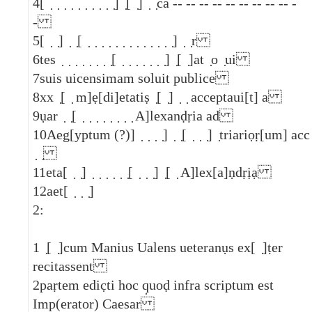
4
[ ̣ ̣ ̣ ̣ ̣ ̣ ̣ ̣ ̣ ̣] ̣[ ̣] ̣ ̣ca -- -- -- -- -- -- -- -- -- -
-
5
[ ̣ ̣] ̣ ̣[ ̣ ̣ ̣ ̣ ̣ ̣ ̣ ̣ ̣ ̣ ̣ ̣ ̣] ̣ ̣r
6
tes ̣ ̣ ̣ ̣ ̣ ̣ ̣ ̣[ ̣ ̣ ̣ ̣ ̣ ̣ ̣] ̣[ ̣]at ̣o ̣ui
7
suis uicensimam soluit publice
8
xx ̣[ ̣ m]ẹ[di]etatiṣ ̣[ ̣] ̣ ̣ acceptaui[t] a
9
ụar ̣ ̣[ ̣ ̣ ̣ ̣ ̣ ̣ ̣ ̣ A]lexanḍṛia ad
10
Aeg[yptum (?)] ̣ ̣ ̣ ̣] ̣ ̣[ ̣ ̣ ̣] ̣triariọṛ[um] acc
̣ ̣
11
eta[ ̣ ̣] ̣ ̣ ̣ ̣ ̣ ̣[ ̣ ̣ ̣] ̣[ ̣ A]lex[a]ṇdṛịạ
12
aet[ ̣ ̣ ̣]
2:
1
̣[ ̣]cum Manius Ualens ueteranụs ex[ ̣]ṭer
recitassent
2
paṛtem edic̣ti hoc q̣uoḍ infra scriptum est
Imp(erator) Caesar