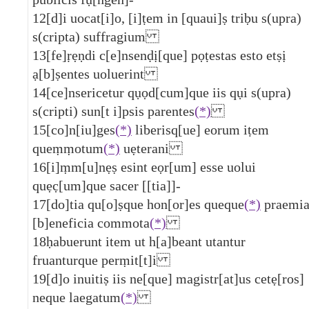
12
[d]i uocat[i]o, [i]ṭem in [quaui]ṣ triḅu s(upra)
s(cripta) suffragium
13
[fe]ṛẹṇdi c[e]nsenḍị[que] pọṭestas esto etṣị
ạ[b]ṣentes uoluerint
14
[ce]nsericetur qụọd[cum]que iis qụi s(upra)
s(cripti) sun[t i]psis parentes
(*)
15
[co]n[iu]ges
(*)
liberisq[ue] eorum iṭem
queṃṃotum
(*)
uẹterani
16
[i]ṃm[u]nẹṣ esint eọr[um] esse uolui
quẹc̣[um]que sacer [[tia]]-
17
[do]tia qu[o]ṣque hon[or]es queque
(*)
praemi
[b]eneficia commota
(*)
18
ḥabuerunt item ut h[a]beant utantur
fruanturque perṃit[t]i
19
[d]o inuitiṣ iis ne[que] magistr[at]us cetẹ[ros]
neque laegatum
(*)