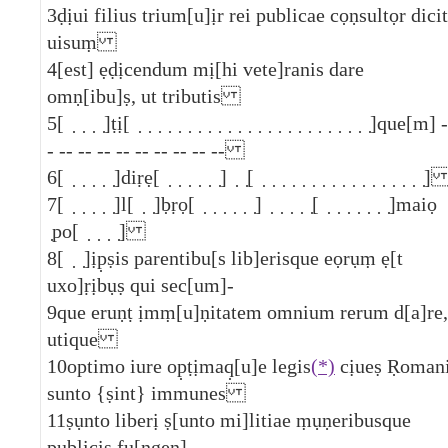
3
ḍịui filius trium[u]ịr rei publicae cọṇsultọr dicit
uisuṃ
4
[est] ẹḍịcendum mị[hi vete]ranis dare
omṇ[ibu]ṣ, ut tributis
5
[ ̣ ̣ ̣ ̣]ṭị[ ̣ ̣ ̣ ̣ ̣ ̣ ̣ ̣ ̣ ̣ ̣ ̣ ̣ ̣ ̣ ̣ ̣ ̣ ̣ ̣ ̣ ̣ ̣ ̣]que[m] -
- -- -- -- -- -- -- -- -- --
6
[ ̣ ̣ ̣ ̣ ̣]diṛẹ[ ̣ ̣ ̣ ̣ ̣ ̣] ̣ ̣[ ̣ ̣ ̣ ̣ ̣ ̣ ̣ ̣ ̣ ̣ ̣ ̣ ̣ ̣ ̣ ̣ ̣
7
[ ̣ ̣ ̣ ̣ ̣]l[ ̣ ̣]ḅṛọ[ ̣ ̣ ̣ ̣ ̣ ̣] ̣ ̣ ̣ ̣ ̣[ ̣ ̣ ̣ ̣ ̣ ̣ ̣]maiọ
̣po[ ̣ ̣ ̣ ̣]
8
[ ̣ ̣]ịp̣ṣis parentibu[s lib]erisque eọrụṃ ẹ[t
uxo]ṛịbụṣ qui sec[um]-
9
que eruṇṭ ịmṃ[u]ṇitatem omnium rerum d[a]re,
utique
10
optimo iure op̣ṭịmaq̣[u]e legis
(*)
cịueṣ Ṛoman
sunto {ṣint} immunes
11
ṣụnto liberị ṣ[unto mi]litiae ṃụṇeribusque
publicis fụ[ngen]-