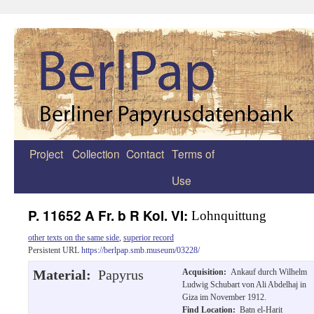
Project
Collection
Contact
Terms of
Zum
Use
Inhalt
springen
P. 11652 A Fr. b R Kol. VI:
Lohnquittung
other texts on the same side
,
superior record
Persistent URL
https://berlpap.smb.museum/03228/
Material:
Papyrus
Acquisition:
Ankauf durch Wilhelm
Ludwig Schubart von Ali Abdelhaj in
Giza im November 1912.
Find Location:
Batn el-Harit