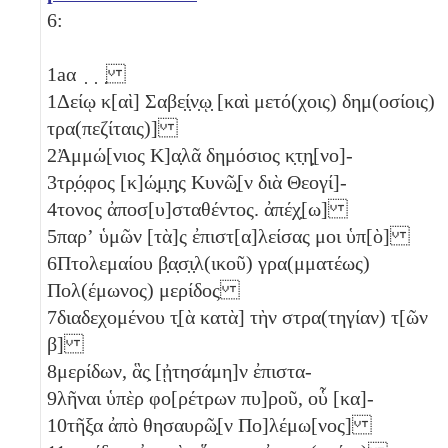
6:
1a
α ̣ ̣ ̣
1
Δείῳ κ[αὶ] Σαβε̣ί̣ν̣ῳ̣ [καὶ μετό(χοις) δημ(οσίοις)
τρα(πεζίταις)]
2
Ἀμμώ[νιος Κ]α̣λᾶ δημόσιος κ̣τ̣η̣[νο]-
3
τρ̣ό̣φος [κ]ώ̣μ̣η̣ς Κυνῶ̣[ν διὰ Θεογί]-
4
τονος ἀποσ[υ]σταθέντος. ἀπέχ̣[ω]
5
παρʼ ὑμῶν [τὰ]ς ἐπιστ[α]λείσας μοι ὑπ[ὸ]
6
Πτολεμαίου β̣α̣σ̣ι̣λ(ικοῦ) γρα(μματέως)
Πολ(έμωνος) μερίδος
7
διαδεχομένου τ̣[ὰ κατὰ] τὴν στρα(τηγίαν) τ[ῶν
β
]
8
μερίδων, ἃς̣ [ᾐτησάμη]ν ἐπιστα-
9
λῆναι ὑπὲρ φο[ρέτρων πυ]ροῦ, οὗ [κα]-
10
τῆξα ἀπὸ θησαυρῶ̣[ν Πο]λέμω[νος]