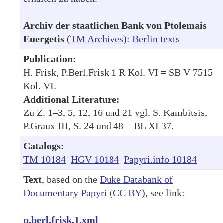
Archiv der staatlichen Bank von Ptolemais
Euergetis
(
TM Archives
):
Berlin texts
Publication:
H. Frisk, P.Berl.Frisk 1 R Kol. VI = SB V 7515
Kol. VI.
Additional Literature:
Zu Z. 1–3, 5, 12, 16 und 21 vgl. S. Kambitsis,
P.Graux III, S. 24 und 48 = BL XI 37.
Catalogs:
TM 10184
HGV 10184
Papyri.info 10184
Text
, based on the
Duke Databank of
Documentary Papyri
(
CC BY
), see link:
p.berl.frisk.1.xml