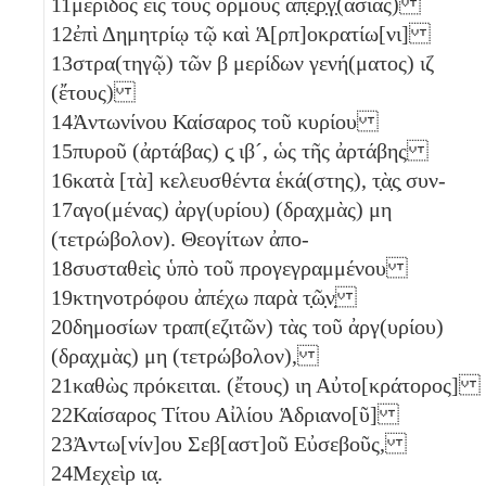
11
μερίδος εἰς τοὺς ὅρμους ἀπ̣ε̣ρ̣γ̣(ασίας)
12
ἐπὶ Δημητρίῳ τῷ καὶ Ἁ[ρπ]οκρατίω[νι]
13
στρα(τηγῷ) τῶν
β
μερίδων γενή(ματος)
ιζ
(ἔτους)
14
Ἀντωνίνου Καίσαρος τοῦ κυρίου
15
πυροῦ (ἀρτάβας)
ϛ̣
ιβ´
, ὡς τῆς ἀρτάβης
16
κατὰ [τὰ] κελευσθέντα ἑκά(στης), τ̣ὰ̣ς̣ συν-
17
αγο(μένας) ἀργ(υρίου) (δραχμὰς)
μη
(τετρώβολον)
. Θεογίτων ἀπο-
18
συσταθεὶς ὑπὸ τοῦ προγεγραμμένου
19
κτηνοτρόφου ἀπέχω παρὰ τ̣ῶ̣ν̣
20
δημοσίων τραπ(εζιτῶν) τὰς τοῦ ἀργ(υρίου)
(δραχμὰς)
μη
(τετρώβολον)
,
21
καθὼς πρόκειται. (ἔτους)
ιη
Αὐτο[κράτορος]
22
Καίσαρος Τίτου Αἰλίου Ἁδριανο[ῦ]
23
Ἀντω[νίν]ου Σεβ[αστ]οῦ Εὐσεβοῦς,
24
Μεχεὶρ
ια̣
.