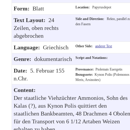
Form:
Blatt
Location:
Papyrusdepot
Text Layout:
24
Side and Direction:
Rekto, parallel z
den Fasern
Zeilen, oben rechts
abgebrochen
Language:
Griechisch
Other Side:
anderer Text
Genre:
dokumentarisch
Script and Notations:
Date:
5. Februar 155
Provenance:
Ptolemais Euergetis
Bezugsorte:
Kynon Polis (Polemonos
n.Chr.
Meris, Arsinoites)
Content:
Der staatliche Viehzüchter Ammonios, Sohn des
Kalas (?), aus Kynon Polis quittiert den
staatlichen Bankbeamten, 48 Drachmen 4 Obole
für den Transport von 6 1/12 Artaben Weizen
erhalten zu haben.