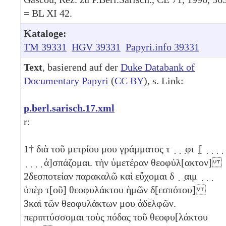
= BL XI 42.
Kataloge:
TM 39331
HGV 39331
Papyri.info 39331
Text
, basierend auf der
Duke Databank of
Documentary Papyri
(
CC BY
), s. Link:
p.berl.sarisch.17.xml
r:
1
† διὰ τοῦ μετρίου μου γράμματος τ ̣ ̣ ̣φι ̣[ ̣ ̣ ̣ ̣ 
̣ ̣ ̣ ̣ ἀ]σπάζομαι. τὴν ὑμετέραν θεοφύλ[ακτον]
2
δεσποτείαν παρακαλῶ καὶ εὔχομαι δ ̣ ̣αιμ ̣ ̣ ̣
ὑπὲρ τ[οῦ] θεοφυλάκτου ἡμῶν δ[εσπότου]
3
καὶ τῶν θεοφυλάκτων μου ἀδελφῶν.
περιπτύσσομαι τοὺς πόδας τοῦ θεοφυ[λάκτου