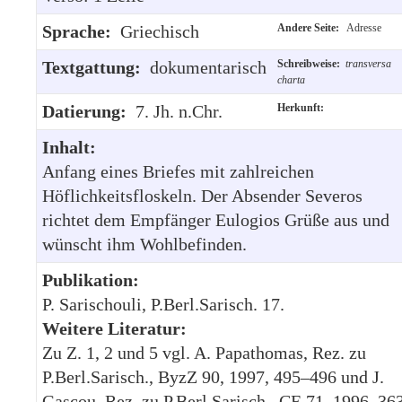
Sprache:
Griechisch
Andere Seite:
Adresse
Textgattung:
dokumentarisch
Schreibweise:
transversa
charta
Datierung:
7. Jh. n.Chr.
Herkunft:
Inhalt:
Anfang eines Briefes mit zahlreichen
Höflichkeitsfloskeln. Der Absender Severos
richtet dem Empfänger Eulogios Grüße aus und
wünscht ihm Wohlbefinden.
Publikation:
P. Sarischouli, P.Berl.Sarisch. 17.
Weitere Literatur:
Zu Z. 1, 2 und 5 vgl. A. Papathomas, Rez. zu
P.Berl.Sarisch., ByzZ 90, 1997, 495–496 und J.
Gascou, Rez. zu P.Berl.Sarisch., CE 71, 1996, 36