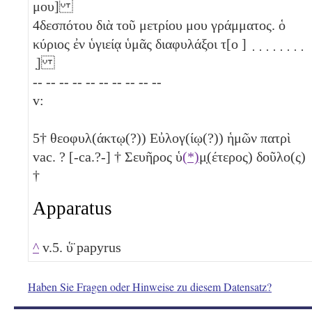
μου]
4
δεσπότου διὰ τοῦ μετρίου μου γράμματος. ὁ
κύριος ἐν ὑγιείᾳ ὑμᾶς διαφυλάξοι τ[ο ] ̣ ̣ ̣ ̣ ̣ ̣ ̣ ̣
̣]
-- -- -- -- -- -- -- -- -- --
v:
5
† θεοφυλ(άκτῳ(?)) Εὐλογ(ίῳ(?)) ἡμῶν πατρὶ
vac. ? [-ca.?-] † Σευῆρος ὑ
(*)
μ̣(έτερος) δοῦλο(ς)
†
Apparatus
^
v.5. ὑ̈ papyrus
Haben Sie Fragen oder Hinweise zu diesem Datensatz?