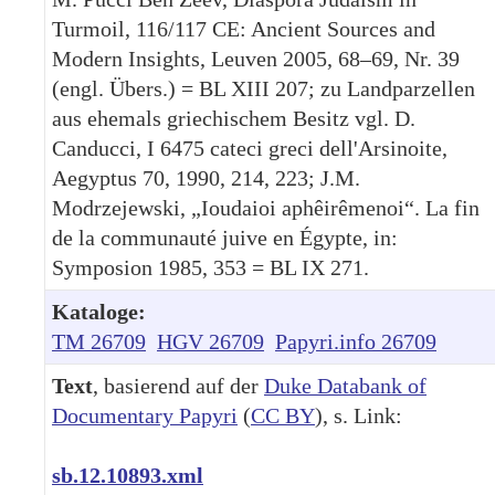
Turmoil, 116/117 CE: Ancient Sources and
Modern Insights, Leuven 2005, 68–69, Nr. 39
(engl. Übers.) = BL XIII 207; zu Landparzellen
aus ehemals griechischem Besitz vgl. D.
Canducci, I 6475 cateci greci dell'Arsinoite,
Aegyptus 70, 1990, 214, 223; J.M.
Modrzejewski, „Ioudaioi aphêirêmenoi“. La fin
de la communauté juive en Égypte, in:
Symposion 1985, 353 = BL IX 271.
Kataloge:
TM 26709
HGV 26709
Papyri.info 26709
Text
, basierend auf der
Duke Databank of
Documentary Papyri
(
CC BY
), s. Link:
sb.12.10893.xml