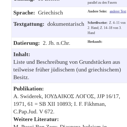
parallel zu den Fasern
Sprache:
Griechisch
Andere Seite:
anderer Text
Textgattung:
dokumentarisch
Schreibweise:
Z. 4–11 von
2. Hand; Z. 14–18 von 3.
Hand
Datierung:
2. Jh. n.Chr.
Herkunft:
Inhalt:
Liste und Beschreibung von Grundstücken aus
teilweise früher jüdischem (und griechischem)
Besitz.
Publikation:
A. Swiderek, ΙΟΥΔΑΙΚΟΣ ΛΟΓΟΣ, JJP 16/17,
1971, 61 = SB XII 10893; I. F. Fikhman,
C.Pap.Jud. V 672.
Weitere Literatur:
M. Pucci Ben Zeev, Diaspora Judaism in