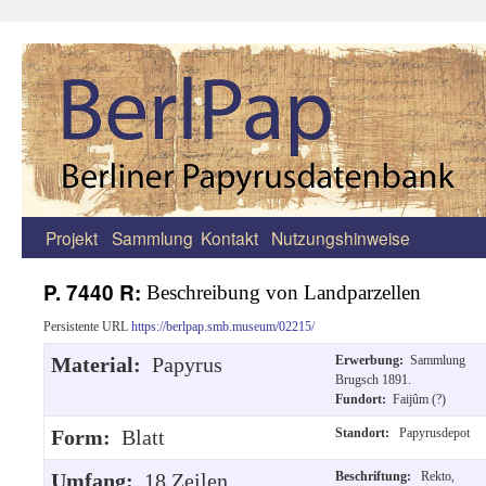
Projekt
Sammlung
Kontakt
Nutzungshinweise
Zum
Inhalt
P. 7440 R:
Beschreibung von Landparzellen
springen
Persistente URL
https://berlpap.smb.museum/02215/
Material:
Papyrus
Erwerbung:
Sammlung
Brugsch 1891.
Fundort:
Faijûm (?)
Form:
Blatt
Standort:
Papyrusdepot
Umfang:
18 Zeilen
Beschriftung:
Rekto,