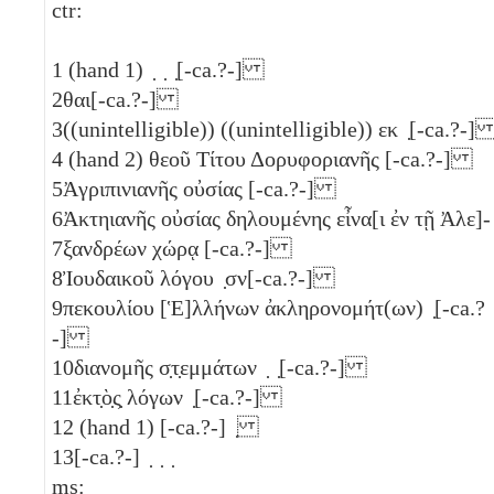
ctr:
1
(hand 1) ̣ ̣ ̣[-ca.?-]
2
θαι[-ca.?-]
3
((unintelligible)) ((unintelligible)) εκ ̣[-ca.?-
4
(hand 2) θεοῦ Τίτου Δορυφοριανῆς [-ca.?-]
5
Ἀγριπινιανῆς οὐσίας [-ca.?-]
6
Ἀκτηιανῆς οὐσίας δηλουμένης εἶνα[ι ἐν τῇ Ἀλε]-
7
ξανδρέων χώρᾳ [-ca.?-]
8
Ἰουδαικοῦ λόγου ̣σν[-ca.?-]
9
πεκουλίου [Ἑ]λλήνων ἀκληρονομήτ(ων) ̣[-ca.?
-]
10
διανομῆς σ̣τ̣εμμάτων ̣ ̣[-ca.?-]
11
ἐκτ̣ὸ̣ς̣ λόγων ̣[-ca.?-]
12
(hand 1) [-ca.?-] ̣
13
[-ca.?-] ̣ ̣ ̣
ms: