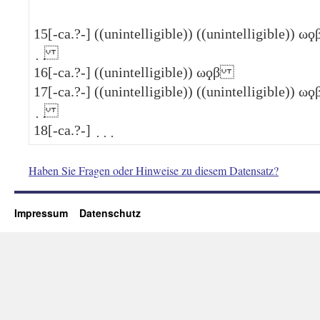
15
[-ca.?-] ((unintelligible)) ((unintelligible))
ωϙ
̣ ̣
16
[-ca.?-] ((unintelligible))
ωϙβ
17
[-ca.?-] ((unintelligible)) ((unintelligible))
ωϙ
̣ ̣
18
[-ca.?-] ̣ ̣ ̣
Haben Sie Fragen oder Hinweise zu diesem Datensatz?
Impressum
Datenschutz