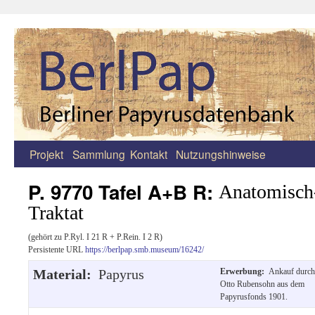
Projekt
Sammlung
Kontakt
Nutzungshinweise
Zum
Inhalt
P. 9770 Tafel A+B R:
Anatomisch-
springen
Traktat
(gehört zu P.Ryl. I 21 R + P.Rein. I 2 R)
Persistente URL
https://berlpap.smb.museum/16242/
Material:
Papyrus
Erwerbung:
Ankauf durch
Otto Rubensohn aus dem
Papyrusfonds 1901.