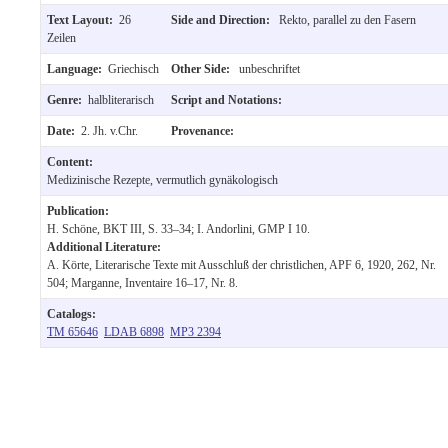
Text Layout:
26
Side and Direction:
Rekto, parallel zu den Fasern
Zeilen
Language:
Griechisch
Other Side:
unbeschriftet
Genre:
halbliterarisch
Script and Notations:
Date:
2. Jh. v.Chr.
Provenance:
Content:
Medizinische Rezepte, vermutlich gynäkologisch
Publication:
H. Schöne, BKT III, S. 33–34; I. Andorlini, GMP I 10.
Additional Literature:
A. Körte, Literarische Texte mit Ausschluß der christlichen, APF 6, 1920, 262, Nr.
504; Marganne, Inventaire 16–17, Nr. 8.
Catalogs:
TM 65646
LDAB 6898
MP3 2394