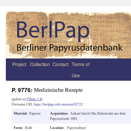
Project
Collection
Contact
Terms of
Zum
Use
Inhalt
springen
P. 9776:
Medizinische Rezepte
(gehört zu
P.Rein. I 4
)
Persistent URL
https://berlpap.smb.museum/02722/
Material:
Papyrus
Acquisition:
Ankauf durch Otto Rubensohn aus dem
Papyrusfonds 1901.
Form:
Rolle
Location:
Papyrusdepot