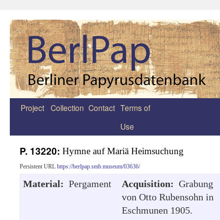
Project
Collection
Contact
Terms of
Zum
Use
Inhalt
springen
P. 13220:
Hymne auf Mariä Heimsuchung
Persistent URL
https://berlpap.smb.museum/03636/
Material:
Pergament
Acquisition:
Grabung
von Otto Rubensohn in
Eschmunen 1905.