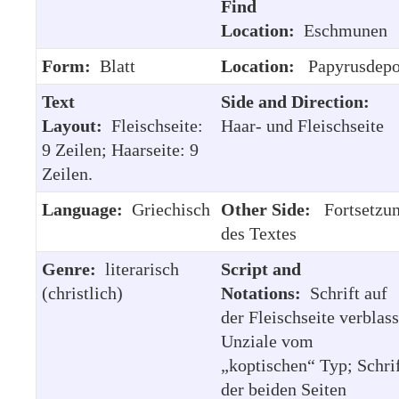
Find
Location:
Eschmunen
Form:
Blatt
Location:
Papyrusdepo
Text
Side and Direction:
Layout:
Fleischseite:
Haar- und Fleischseite
9 Zeilen; Haarseite: 9
Zeilen.
Language:
Griechisch
Other Side:
Fortsetzu
des Textes
Genre:
literarisch
Script and
(christlich)
Notations:
Schrift auf
der Fleischseite verblass
Unziale vom
„koptischen“ Typ; Schri
der beiden Seiten