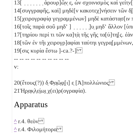
13
[ ̣ ̣ ̣ ̣ ̣ ̣ ̣ ἀρουρ]ῶ̣ν̣
ε̣
, ὧν σχοινισμὸς καὶ γείτ̣
14
[συγγραφῆς, καὶ] μηδὲ[ν κακοτεχ]νήσειν τῶν δ
15
[χειρογραφίᾳ γεγραμμένων] μηδὲ κατάστα̣σ[ιν 
16
[τοῖς παρὰ σοῦ μηδʼ ] ̣ ̣ ̣ ̣ ̣ ̣]υ̣ μηδʼ ἄλλον [
17
[τηρίου περί τι τῶν κα]τ̣ὰ̣ τῆς γῆς τα[ύ]τη̣[ς.
18
[τῶν ἐν τῆι χειρογρ]αφίαι ταύτηι γεγρα̣[μμένω
19
[σις κυρία ἔστω ]-ca.?-]
-- -- -- -- -- -- -- -- -- --
v:
20
(ἔτους(?))
δ̣
Φ̣α̣ῶ̣φ̣[ι]
ε̣
[Ἀ]πολλώνιος̣
21
Ἡ̣ρ̣α̣κ̣λ̣ε̣ί̣ω̣ι̣ χ(ει)ρ(ογραφία).
Apparatus
^
r.4. θεὸν
^
r.4. Φιλομήτορα