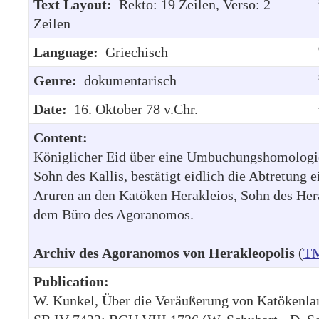
Text Layout:
Rekto: 19 Zeilen, Verso: 2
Zeilen
Language:
Griechisch
Genre:
dokumentarisch
Date:
16. Oktober 78 v.Chr.
Content:
Königlicher Eid über eine Umbuchungshomologie
Sohn des Kallis, bestätigt eidlich die Abtretung e
Aruren an den Katöken Herakleios, Sohn des Her
dem Büro des Agoranomos.
Archiv des Agoranomos von Herakleopolis
(
TM
Publication:
W. Kunkel, Über die Veräußerung von Katökenla