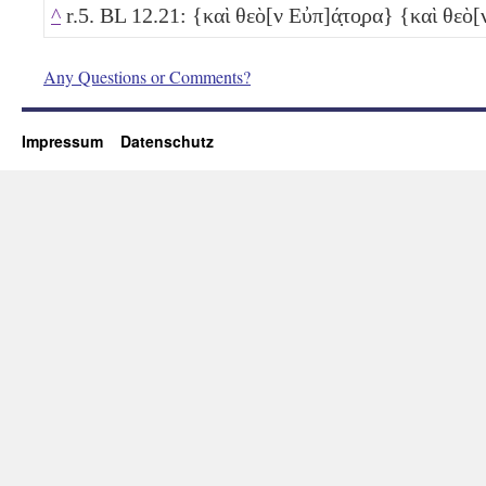
^
r.5. BL 12.21: {καὶ θεὸ[ν Εὐπ]ά̣το̣ρα} {καὶ θεὸ[ν
Any Questions or Comments?
Impressum
Datenschutz