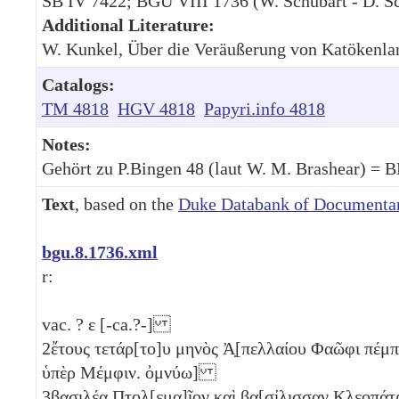
SB IV 7422; BGU VIII 1736 (W. Schubart - D. Sc
Additional Literature:
W. Kunkel, Über die Veräußerung von Katökenla
Catalogs:
TM 4818
HGV 4818
Papyri.info 4818
Notes:
Gehört zu P.Bingen 48 (laut W. M. Brashear) = B
Text
, based on the
Duke Databank of Documentar
bgu.8.1736.xml
r:
vac. ?
ε
[-ca.?-]
2
ἔτους τετάρ[το]υ μηνὸς Ἀ̣[πελλαίου Φαῶφι πέμπ
ὑπὲρ Μέμφιν. ὀμνύω]
3
βασιλέα Π̣τολ[εμα]ῖον καὶ βα[σίλισσαν Κλεοπάτ