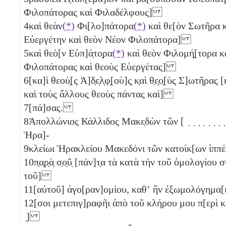
Φιλοπάτορας καὶ Φιλαδέλφους]
4
καὶ θεὰν
(*)
Φι[λο]πάτορα
(*)
καὶ θε[ὸν Σωτῆρα κ
Εὐεργέτην καὶ θεὸν Νέον Φιλοπάτορα]
5
καὶ θεὸ[ν Εὐπ]ά̣το̣ρα
(*)
καὶ θεὸν Φιλομή̣[τορα κ
Φιλοπάτορας καὶ θεοὺς Εὐεργέτας]
6
[κα]ὶ θεοὺ̣[ς Ἀ]δ̣ε̣λ̣φ̣[οὺ]ς̣ κ̣αὶ θ̣ε̣ο̣[ὺς Σ]ωτῆρ
καὶ τοὺς ἄλλους θεοὺς πάντας καὶ]
7
[πά]σας.
8
Ἀπολλώνιος Κάλλιδος Μακε̣δὼν τῶν [ ̣ ̣ ̣ ̣ ̣ ̣ ̣ ̣ ̣
Ἡρα]-
9
κλείωι Ἡρακλείου Μακεδόνι τῶν κατοίκ[ων ἱππέ
10
π̣α̣ρ̣ὰ̣ σ̣ο̣ῦ̣ [πάν]τ̣α τὰ κατὰ τὴν τοῦ ὁμολογίου
τοῦ]
11
[αὐτοῦ] ἀγο[ραν]ομίου, καθʼ ἣν ἐξωμολόγημα[
12
[σοι μετεπιγ]ραφῆι ἀπὸ τοῦ κλήρου μου π[ερὶ κώμην ] ̣ 
̣]