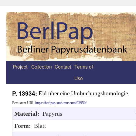
Project
Collection
Contact
Terms of
Zum
Use
Inhalt
springen
P. 13934:
Eid über eine Umbuchungshomologie
Persistent URL
https://berlpap.smb.museum/03950/
Material:
Papyrus
Form:
Blatt