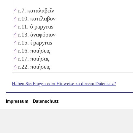
^
r.7. καταλαβεῖν
^
r.10. κατέλαβον
^
r.11. ὑ̈ papyrus
^
r.13. ἀναφόριον
^
r.15. ί̈ papyrus
^
r.16. ποιήσεις
^
r.17. ποιήσας
^
r.22. ποιήσεις
Haben Sie Fragen oder Hinweise zu diesem Datensatz?
Impressum
Datenschutz