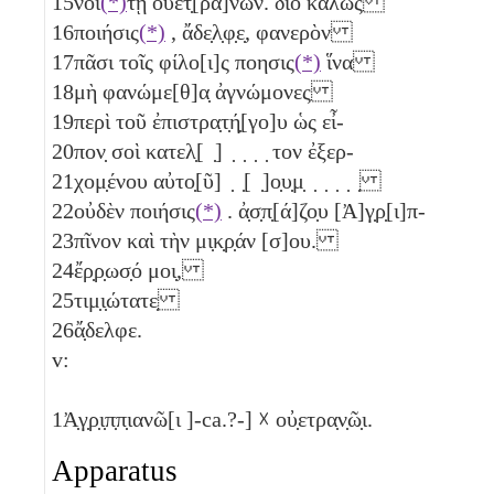
15
νοί
(*)
τῃ οὐετ̣[ρα]νῶν. διὸ καλῶς
16
ποιήσις
(*)
, ἄδε̣λ̣φ̣ε̣, φανερὸν
17
πᾶσι τοῖς φίλο[ι]ς ποησις
(*)
ἵνα
18
μὴ φανώμε[θ]α̣ ἀγνώμονες
19
περὶ τοῦ ἐπιστρα̣τ̣ή̣[γο]υ ὡς εἶ-
20
πον̣ σοὶ κατελ̣[ ̣] ̣ ̣ ̣ ̣ τον ἐξερ-
21
χομ̣ένου αὐτο̣[ῦ] ̣ ̣[ ̣]ο̣υ̣μ̣ ̣ ̣ ̣ ̣ ̣
22
οὐδὲν ποιήσις
(*)
. ἀ̣σ̣π̣[ά]ζο̣υ [Ἀ]γ̣ρ̣[ι]π-
23
πῖνον καὶ τὴν μι̣κ̣ρ̣άν [σ]ου.
24
ἔρ̣ρ̣ωσ̣ό μοι̣,
25
τιμ̣ι̣ώτατε̣
26
ἄ̣δελφε.
v:
1
Ἀ̣γ̣ρ̣ι̣π̣π̣ιανῶ[ι ]-ca.?-] ☓ οὐ̣ετρα̣ν̣ῶ̣ι.
Apparatus