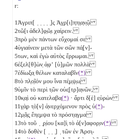
r:
1
Ἀγριπ[ ̣ ̣ ̣ ̣ ̣]ς Ἀ̣γ̣ρ[ι]π̣π̣ι̣α̣ν̣ῷ
2
τῶ[ι ἀδελ]φ̣ῶ̣ι χαίρειν.
3
πρὸ μὲν πάντων εὔχομαί σε
4
ὑγιαίνειν μετὰ τῶν σῶν πά̣[ν]-
5
των, καὶ ἐγὼ αὐτὸς ἔρρωμαι.
6
ἐξελ[θ]ὼν̣ ἀ̣φʼ [ὑ]μῶν πολλὰ
7
ἐδίωξα̣ θέλων καταλαβῖν
(*)
8
τὸ πλ̣ο̣ῖόν μου ἵνα πέ̣μ̣ψ̣ω̣
9
ὑμῖν τὸ περὶ τ̣ῶν οὐε̣[τρ]α̣νῶν,
10
κ̣α̣ὶ οὐ κατελαβα̣
(*)
· ἄρτι δ[ὲ] ε̣ὑρὼν
11
γ̣ὰ̣ρ τ̣ὸ[ν] ἀ̣νερχό̣μενον πρὸς ὑ
(*)
-
12
μ̣ᾶ̣ς̣ ἔπ̣ε̣μψα τὸ πρόστ̣α̣γμα
13
τὸ τοῦ ̣ ̣ρ̣ίου [κα]ὶ̣ τὸ ἀ[ν]αφορ̣ιν
(*)
14
τὸ δοθὲν [ ̣ ̣ ̣] ̣ τῶν ἐν Ἀρσι̣-