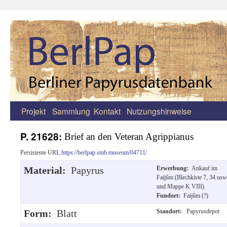
Projekt
Sammlung
Kontakt
Nutzungshinweise
Zum
Inhalt
P. 21628:
Brief an den Veteran Agrippianus
springen
Persistente URL
https://berlpap.smb.museum/04711/
Material:
Papyrus
Erwerbung:
Ankauf im
Faijûm (Blechkiste 7, 34 usw
und Mappe K VIII).
Fundort:
Faijûm (?)
Form:
Blatt
Standort:
Papyrusdepot