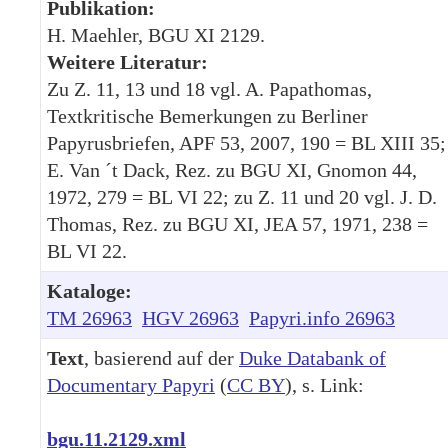
Publikation:
H. Maehler, BGU XI 2129.
Weitere Literatur:
Zu Z. 11, 13 und 18 vgl. A. Papathomas,
Textkritische Bemerkungen zu Berliner
Papyrusbriefen, APF 53, 2007, 190 = BL XIII 35;
E. Van ´t Dack, Rez. zu BGU XI, Gnomon 44,
1972, 279 = BL VI 22; zu Z. 11 und 20 vgl. J. D.
Thomas, Rez. zu BGU XI, JEA 57, 1971, 238 =
BL VI 22.
Kataloge:
TM 26963
HGV 26963
Papyri.info 26963
Text
, basierend auf der
Duke Databank of
Documentary Papyri
(
CC BY
), s. Link:
bgu.11.2129.xml