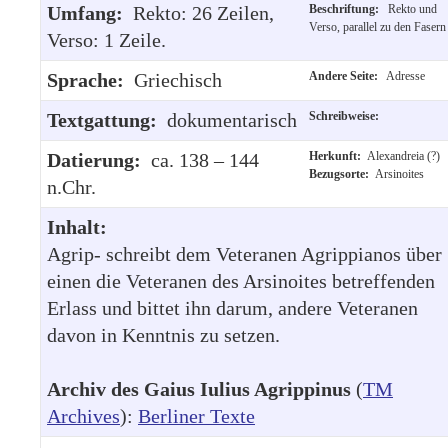
Umfang:
Rekto: 26 Zeilen,
Beschriftung:
Rekto und
Verso, parallel zu den Fasern
Verso: 1 Zeile.
Sprache:
Griechisch
Andere Seite:
Adresse
Textgattung:
dokumentarisch
Schreibweise:
Datierung:
ca. 138 – 144
Herkunft:
Alexandreia (?)
Bezugsorte:
Arsinoites
n.Chr.
Inhalt:
Agrip- schreibt dem Veteranen Agrippianos über
einen die Veteranen des Arsinoites betreffenden
Erlass und bittet ihn darum, andere Veteranen
davon in Kenntnis zu setzen.
Archiv des Gaius Iulius Agrippinus
(
TM
Archives
):
Berliner Texte