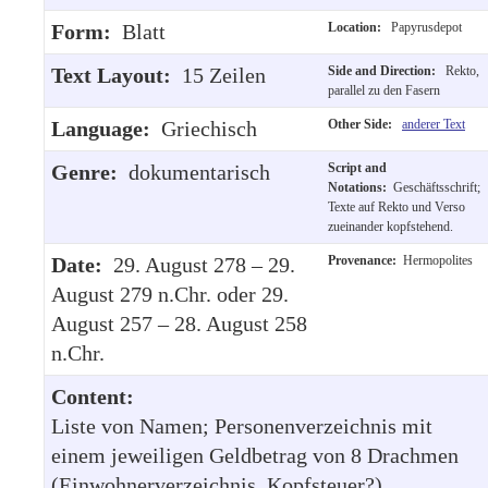
Form:
Blatt
Location:
Papyrusdepot
Text Layout:
15 Zeilen
Side and Direction:
Rekto,
parallel zu den Fasern
Language:
Griechisch
Other Side:
anderer Text
Genre:
dokumentarisch
Script and
Notations:
Geschäftsschrift;
Texte auf Rekto und Verso
zueinander kopfstehend.
Date:
29. August 278 – 29.
Provenance:
Hermopolites
August 279 n.Chr. oder 29.
August 257 – 28. August 258
n.Chr.
Content:
Liste von Namen; Personenverzeichnis mit
einem jeweiligen Geldbetrag von 8 Drachmen
(Einwohnerverzeichnis, Kopfsteuer?).