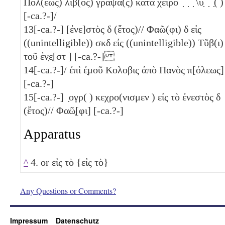
Πόλ(εως) λιβ(ὸς) γράψα(ς) κατὰ χειρο ̣ ̣ ̣ \υ̣ ̣ ̣( )
[-ca.?-]/
13
[-ca.?-] [ἐνε]στὸς
δ
(ἔτος)// Φαῶ(φι)
δ
εἰς
((unintelligible)) σκδ εἰς ((unintelligible)) Τῦβ(ι)
τοῦ ἐν̣ε̣[στ ] [-ca.?-]
14
[-ca.?-]/ ἐπὶ ἐ̣μοῦ Κολοβις ἀπὸ Πανὸς π[όλεως]
[-ca.?-]
15
[-ca.?-] ̣ογρ( ) κεχρο(νισμεν ) εἰς τὸ ἐνεστὸς
δ
(ἔτος)// Φαῶ̣[φι] [-ca.?-]
Apparatus
^
4. or εἰς τὸ {εἰς τὸ}
Any Questions or Comments?
Impressum
Datenschutz