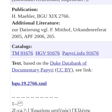
Publication:
H. Maehler, BGU XIX 2766.
Additional Literature:
zur Datierung vgl. F. Mitthof, Urkundenreferat
2005, APF 2006, 265.
Catalogs:
TM 91676
HGV 91676
Papyri.info 91676
Text
, based on the
Duke Databank of
Documentary Papyri
(
CC BY
), see link:
bgu.19.2766.xml
-- -- -- -- -- -- -- -- -- --
1
--
2
[-ca.?-] Ἑ̣ρ̣μείνου μητ[(ρὸς) [Ἑ]λ̣ένης̣