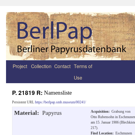
Project
Collection
Contact
Terms of
Zum
Use
Inhalt
springen
P. 21819 R:
Namensliste
Persistent URL
https://berlpap.smb.museum/00241/
Material:
Papyrus
Acquisition:
Grabung von
Otto Rubensohn in Eschmune
am 15. Januar 1906 (Blechkist
217).
Find Location:
Eschmunen