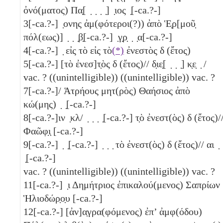
ὀνό(ματος) Πα̣[ ̣ ̣ ̣ ̣] ̣ιος ̣[-ca.?-]
3
[-ca.?-] ̣ονης ἀμ(φότεροι(?)) ἀπὸ Ἑ̣ρ[μοῦ̣
πόλ(εως)] ̣ ̣ ̣β̣[-ca.?-] ̣γ̣ρ̣ ̣ ̣α[-ca.?-]
4
[-ca.?-] ̣ εἰς τὸ εἰς τὸ
(*)
ἐνεστὸς
δ
(ἔτος)
5
[-ca.?-] [τὸ ἐνεσ]τ̣ὸς
δ
(ἔτος)// δ̣ιε̣[ ̣ ̣ ̣] κ̣ε̣ ̣ /
vac. ? ((unintelligible)) ((unintelligible)) vac. ?
7
[-ca.?-]/ Ἁτρήους μητ(ρὸς) Θαήσιος ἀπὸ
κώ(μης) ̣ ̣[-ca.?-]
8
[-ca.?-]ιν ̣κλ/ ̣ ̣ ̣ ̣[-ca.?-] τ̣ὸ ἐνεστ(ὸς)
δ
(ἔτος)/
Φαῶφ̣ι̣ [-ca.?-]
9
[-ca.?-] ̣ ̣[-ca.?-] ̣ ̣ ̣ τὸ ἐνεστ(ὸς)
δ
(ἔτος)// αι ̣ 
̣[-ca.?-]
vac. ? ((unintelligible)) ((unintelligible)) vac. ?
11
[-ca.?-] ̣ι Δημήτριος ἐπικαλού(μενος) Σαπρίων
Ἡλιοδώρ̣ο̣υ [-ca.?-]
12
[-ca.?-] [ἀν]α̣γρα(φόμενος) ἐπ’ ἀμφ(όδου)