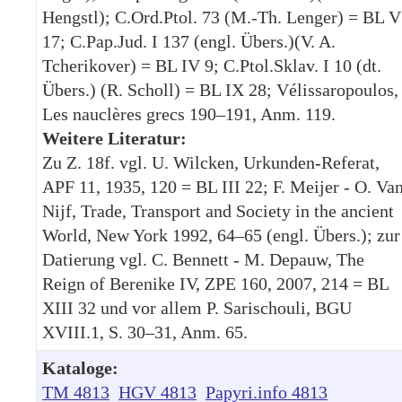
Hengstl); C.Ord.Ptol. 73 (M.-Th. Lenger) = BL V
17; C.Pap.Jud. I 137 (engl. Übers.)(V. A.
Tcherikover) = BL IV 9; C.Ptol.Sklav. I 10 (dt.
Übers.) (R. Scholl) = BL IX 28; Vélissaropoulos,
Les nauclères grecs 190–191, Anm. 119.
Weitere Literatur:
Zu Z. 18f. vgl. U. Wilcken, Urkunden-Referat,
APF 11, 1935, 120 = BL III 22; F. Meijer - O. Va
Nijf, Trade, Transport and Society in the ancient
World, New York 1992, 64–65 (engl. Übers.); zur
Datierung vgl. C. Bennett - M. Depauw, The
Reign of Berenike IV, ZPE 160, 2007, 214 = BL
XIII 32 und vor allem P. Sarischouli, BGU
XVIII.1, S. 30–31, Anm. 65.
Kataloge:
TM 4813
HGV 4813
Papyri.info 4813