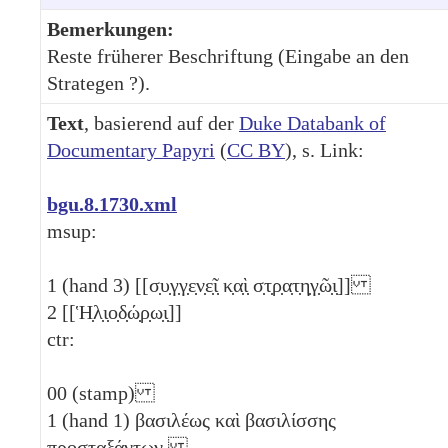
Bemerkungen:
Reste früherer Beschriftung (Eingabe an den
Strategen ?).
Text
, basierend auf der
Duke Databank of
Documentary Papyri
(
CC BY
), s. Link:
bgu.8.1730.xml
msup:
1
(hand 3) [[σ̣υ̣γ̣γ̣ε̣ν̣ε̣ῖ̣ κ̣α̣ὶ̣ σ̣τ̣ρ̣α̣τ̣η̣γ̣ῶ̣ι̣]]
2
[[Ἡ̣λ̣ι̣ο̣δ̣ώ̣ρ̣ω̣ι̣]]
ctr:
00
(stamp)
1
(hand 1) βασιλέως καὶ βασιλίσσης
προσταξάντων.