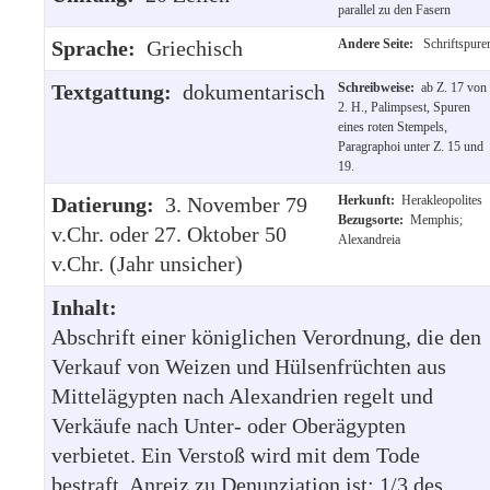
parallel zu den Fasern
Sprache:
Griechisch
Andere Seite:
Schriftspure
Textgattung:
dokumentarisch
Schreibweise:
ab Z. 17 von
2. H., Palimpsest, Spuren
eines roten Stempels,
Paragraphoi unter Z. 15 und
19.
Datierung:
3. November 79
Herkunft:
Herakleopolites
Bezugsorte:
Memphis;
v.Chr. oder 27. Oktober 50
Alexandreia
v.Chr. (Jahr unsicher)
Inhalt:
Abschrift einer königlichen Verordnung, die den
Verkauf von Weizen und Hülsenfrüchten aus
Mittelägypten nach Alexandrien regelt und
Verkäufe nach Unter- oder Oberägypten
verbietet. Ein Verstoß wird mit dem Tode
bestraft. Anreiz zu Denunziation ist: 1/3 des