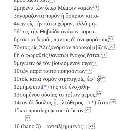
2
μηδένα τῶν ὑπὲρ Μέμφιν νομῶν
3
ἀγοράζοντα πυρὸν ἢ ὄ̣σ̣πριον κατά-
4
γειν εἰς τὴν κάτω χώραν, ἀλλὰ μη-
5
δʼ εἰς τὴν Θηβαίδα ἀνάγει̣ν παρευ-
6
ρέσει μηδεμιᾶι, πάντας δʼ ἀνυφοράτους̣
7
ὄντας εἰς Ἀλεξάνδρειαν παρακ̣ο̣[μ]ίζειν,
8
ἢ ὁ φωραθεὶς θανάτωι ἔνοχος̣ ἔ̣σται.
9
μηνύειν δὲ τὸν βουλόμενον περὶ
10
τῶν παρὰ ταῦτα ποιησόντων
11
τοῖς κατὰ νομὸν στρατηγοῖς, ἐφʼ ᾧ
12
μήμψεται
(*)
τῆς τοῦ ἐνσχεθη-
13
σομένου οὐσίας τὸ τρίτον μέρος,
14
ἐὰν δὲ δοῦλος ᾖ, ἐλεύθερος τʼ
(*)
ἔσται
15
καὶ προσλήμψεται τὸ ἕκτον.
——
16
(hand 3) [[ἀντειλ̣[ημμένος]]]