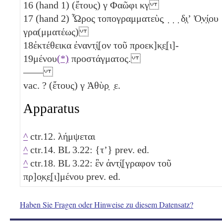
16
(hand 1) (ἔτους)
γ
Φαῶφι
κγ
17
(hand 2) Ὧρος τοπογραμματεὺς̣ ̣ ̣ ̣ δ̣ι̣ʼ Ὀ̣ν̣ί̣ου
γρα(μματέως)
18
ἐκτέθεικα ἐναντ̣ί̣[ον τοῦ προεκ]κ̣ε̣[ι]-
19
μένου
(*)
προστάγματος.
——
vac. ? (ἔτους)
γ
Ἁθὺρ̣ ̣
ε
.
Apparatus
^
ctr.12. λήμψεται
^
ctr.14. BL 3.22: {τʼ} prev. ed.
^
ctr.18. BL 3.22: ἓν
ἀντ̣ί̣[γραφον τοῦ
πρ]ο̣κ̣ε̣[ι]μένου prev. ed.
Haben Sie Fragen oder Hinweise zu diesem Datensatz?