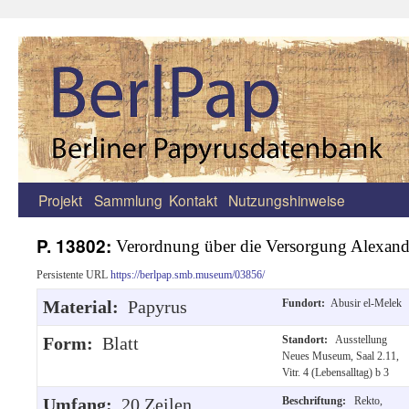
Projekt
Sammlung
Kontakt
Nutzungshinweise
Zum
Inhalt
P. 13802:
Verordnung über die Versorgung Alexand
springen
Persistente URL
https://berlpap.smb.museum/03856/
Material:
Papyrus
Fundort:
Abusir el-Melek
Form:
Blatt
Standort:
Ausstellung
Neues Museum, Saal 2.11,
Vitr. 4 (Lebensalltag) b 3
Umfang:
20 Zeilen
Beschriftung:
Rekto,