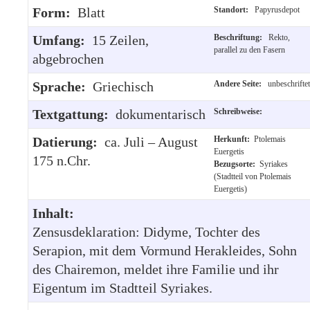
Form:
Blatt
Standort:
Papyrusdepot
Umfang:
15 Zeilen,
Beschriftung:
Rekto,
parallel zu den Fasern
abgebrochen
Sprache:
Griechisch
Andere Seite:
unbeschriftet
Textgattung:
dokumentarisch
Schreibweise:
Datierung:
ca. Juli – August
Herkunft:
Ptolemais
Euergetis
175 n.Chr.
Bezugsorte:
Syriakes
(Stadtteil von Ptolemais
Euergetis)
Inhalt:
Zensusdeklaration: Didyme, Tochter des
Serapion, mit dem Vormund Herakleides, Sohn
des Chairemon, meldet ihre Familie und ihr
Eigentum im Stadtteil Syriakes.