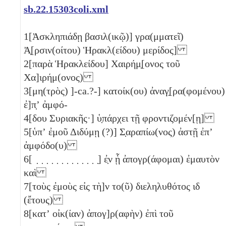
sb.22.15303coli.xml
1
[Ἀσκληπιάδῃ βασιλ(ικῷ)] γρα(μματεῖ)
Ἀ̣[ρσιν(οίτου) Ἡρακλ(είδου) μερίδος]
2
[παρὰ Ἡρακλείδου] Χαιρήμ̣[ονος τοῦ
Χα]ιρήμ(ονος)
3
[μη(τρὸς) ]-ca.?-] κατοίκ(ου) ἀναγ̣[ρα(φομένου)
ἐ]π̣ʼ ἀμφό-
4
[δου Συριακῆς·] ὑ̣πάρχει τῇ φροντιζομέν[ῃ]
5
[ὑπʼ ἐμοῦ Διδύμῃ (?)] Σ̣αραπίω(νος) ἀστῇ ἐπʼ
ἀμφόδο(υ)
6
[ ̣ ̣ ̣ ̣ ̣ ̣ ̣ ̣ ̣ ̣ ̣ ̣ ̣] ἐ̣ν ᾗ ἀπογρ(άφομαι) ἐμαυτὸν
καὶ
7
[τοὺς ἐμοὺς εἰς τὴ]ν το(ῦ) διεληλυθότος
ιδ
(ἔτους)
8
[κατʼ οἰκ(ίαν) ἀπογ]ρ(αφὴν) ἐπὶ τοῦ