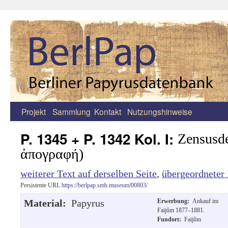
Projekt
Sammlung
Kontakt
Nutzungshinweise
Zum
Inhalt
P. 1345 + P. 1342 Kol. I:
Zensusde
springen
ἀπογραφή)
weiterer Text auf derselben Seite
,
übergeordneter 
Persistente URL
https://berlpap.smb.museum/00803/
Material:
Papyrus
Erwerbung:
Ankauf im
Faijûm 1877–1881.
Fundort:
Faijûm