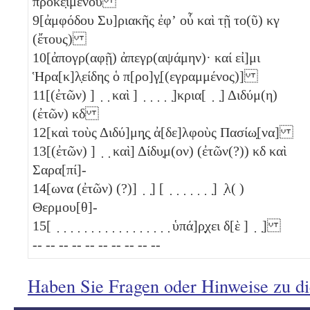
προκε̣ιμένου
9
[ἀμφόδου Συ]ριακῆς ἐφʼ οὗ καὶ τῇ το(ῦ)
κγ
(ἔτους)
10
[ἀπογρ(αφῇ) ἀπεγρ(αψάμην)· καί εἰ]μι
Ἡρα[κ]λ̣είδης ὁ π[ρο]γ̣[(εγραμμένος)]
11
[(ἐτῶν) ] ̣ ̣ καὶ ] ̣ ̣ ̣ ̣ ̣]κρια[ ̣ ̣] Διδύμ(η)
(ἐτῶν)
κδ
12
[καὶ τοὺς Διδύ]μη̣ς̣ ἀ[δε]λφοὺς Πασίω̣[να]
13
[(ἐτῶν) ] ̣ ̣ καὶ] Δίδυ̣μ(ον) (ἐτῶν(?))
κδ
καὶ
Σαρα[πί]-
14
[ωνα (ἐτῶν) (?)] ̣ ̣] [ ̣ ̣ ̣ ̣ ̣ ̣ ̣] ̣λ( )
Θερμου[θ]-
15
[ ̣ ̣ ̣ ̣ ̣ ̣ ̣ ̣ ̣ ̣ ̣ ̣ ̣ ̣ ̣ ̣ ̣ ὑπά]ρ̣χει δ[ὲ ] ̣ ̣]
-- -- -- -- -- -- -- -- -- --
Haben Sie Fragen oder Hinweise zu d