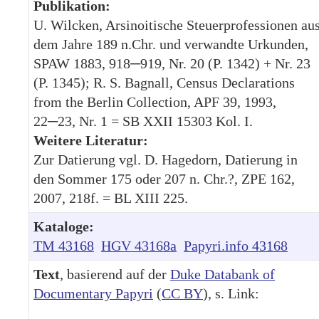
Publikation:
U. Wilcken, Arsinoitische Steuerprofessionen au
dem Jahre 189 n.Chr. und verwandte Urkunden,
SPAW 1883, 918─919, Nr. 20 (P. 1342) + Nr. 23
(P. 1345); R. S. Bagnall, Census Declarations
from the Berlin Collection, APF 39, 1993,
22─23, Nr. 1 = SB XXII 15303 Kol. I.
Weitere Literatur:
Zur Datierung vgl. D. Hagedorn, Datierung in
den Sommer 175 oder 207 n. Chr.?, ZPE 162,
2007, 218f. = BL XIII 225.
Kataloge:
TM 43168
HGV 43168a
Papyri.info 43168
Text
, basierend auf der
Duke Databank of
Documentary Papyri
(
CC BY
), s. Link: