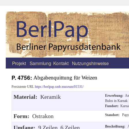
Projekt
Sammlung
Kontakt
Nutzungshinweise
Zum
Inhalt
P. 4756:
Abgabenquittung für Weizen
springen
Persistente URL
https://berlpap.smb.museum/01531/
Material:
Keramik
Erwerbung:
An
Bulos in Karnak 
Fundort:
Karna
Form:
Ostrakon
Standort:
Papy
Umfang:
9 Zeilen, 6 Zeilen
Beschriftung:
A