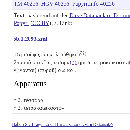
TM 40256
HGV 40256
Papyri.info 40256
Text
, basierend auf der
Duke Databank of Docum
Papyri
(
CC BY
), s. Link:
sb.1.2093.xml
1
Ἁμσοῦφις ἐπηκολ(ούθηκα)
2
πυροῦ ἀρτάβας τέσαρα
(*)
ἥμισυ τετρακαικοσται
γ(ίνονται) (πυροῦ)
δ
𐅵
κδ´
.
Apparatus
^
2. τέσσαρα
^
2. τετρακαιεικοστόν
Haben Sie Fragen oder Hinweise zu diesem Datensatz?