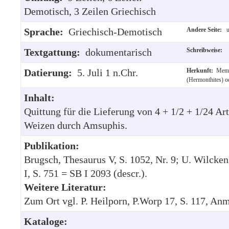
Demotisch, 3 Zeilen Griechisch
Sprache:
Griechisch-Demotisch
Andere Seite:
u
Textgattung:
dokumentarisch
Schreibweise:
Datierung:
5. Juli 1 n.Chr.
Herkunft:
Memn
(Hermonthites) o
Inhalt:
Quittung für die Lieferung von 4 + 1/2 + 1/24 Ar
Weizen durch Amsuphis.
Publikation:
Brugsch, Thesaurus V, S. 1052, Nr. 9; U. Wilcken
I, S. 751 = SB I 2093 (descr.).
Weitere Literatur:
Zum Ort vgl. P. Heilporn, P.Worp 17, S. 117, Anm
Kataloge: