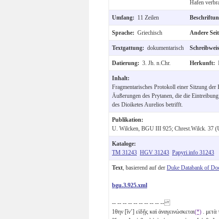
Hafen verbr
Umfang:
11 Zeilen
Beschriftu
Sprache:
Griechisch
Andere Sei
Textgattung:
dokumentarisch
Schreibwei
Datierung:
3. Jh. n.Chr.
Herkunft:
Inhalt:
Fragmentarisches Protokoll einer Sitzung der
Äußerungen des Prytanen, die die Eintreibung
des Dioiketes Aurelios betrifft.
Publikation:
U. Wilcken, BGU III 925; Chrest.Wilck. 37 (
Kataloge:
TM 31243
HGV 31243
Papyri.info 31243
Text
, basierend auf der
Duke Databank of Do
bgu.3.925.xml
-- -- -- -- -- -- -- -- -- --
1
θην [ἵνʼ] εἰδῇς καὶ ἀναγεινώσκεται
(*)
. μετὰ 