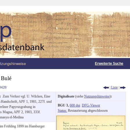
tzungshinweise
Erweiterte Suche
 Bulé
0428/
|
Liste
|
g:
Zum Verlust vgl. U. Wilcken, Eine
Digitalisate
(siehe
Nutzungshinweise
)
:
Handschrift, APF 1, 1901, 227f. und
BGU 3,
600 dpi
DFG-Viewer
erliner Papyrusgrabung in
Status:
Restaurierung abgeschlossen
is Magna, APF 2, 1903, 333f.
hnasya el-Medina
im Frühling 1899 im Hamburger