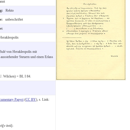
annt
ng:
Rekto
te:
unbeschriftet
se:
Herakleopolis
 Bulé von Herakleopolis mit
 ausstehender Steuern und einen Erlass
U. Wilcken) = BL I 84.
cumentary Papyri
(
CC BY
), s. Link:
τὴ[ν ἀνά]-