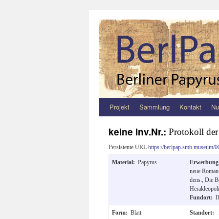
Projekt
Sammlung
Kontakt
Nu
Zum
Inhalt
keine Inv.Nr.:
Protokoll der
springen
Persistente URL
https://berlpap.smb.museum/0
Material:
Papyrus
Erwerbun
neue Roman-
dens., Die B
Herakleopol
Fundort:
I
Form:
Blatt
Standort: