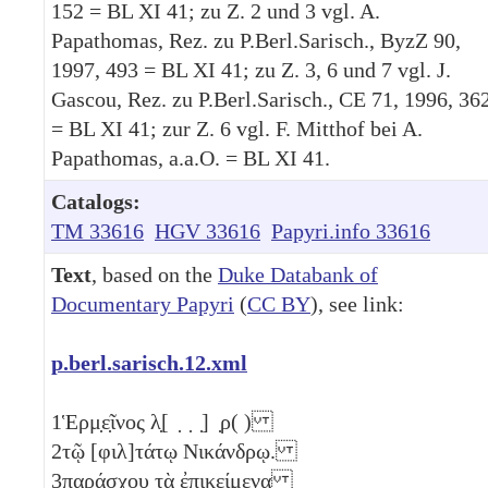
152 = BL XI 41; zu Z. 2 und 3 vgl. A.
Papathomas, Rez. zu P.Berl.Sarisch., ByzZ 90,
1997, 493 = BL XI 41; zu Z. 3, 6 und 7 vgl. J.
Gascou, Rez. zu P.Berl.Sarisch., CE 71, 1996, 36
= BL XI 41; zur Z. 6 vgl. F. Mitthof bei A.
Papathomas, a.a.O. = BL XI 41.
Catalogs:
TM 33616
HGV 33616
Papyri.info 33616
Text
, based on the
Duke Databank of
Documentary Papyri
(
CC BY
), see link:
p.berl.sarisch.12.xml
1
Ἑρμ̣ε̣ῖνος λ̣[ ̣ ̣ ̣] ̣ρ( )
2
τῷ [φιλ]τάτῳ Νικάνδρῳ.
3
παράσχου τὰ ἐπικείμενα