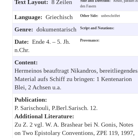
Text Layout:
8 Zeilen
Side and Direction:
Rekto, parallel z
den Fasern
Language:
Griechisch
Other Side:
unbeschriftet
Genre:
dokumentarisch
Script and Notations:
Date:
Ende 4. – 5. Jh.
Provenance:
n.Chr.
Content:
Hermeinos beauftragt Nikandros, bereitliegendes
Material aufs Schiff zu bringen: 1 Kentenarion
Blei, 2 Achsen u.a.
Publication:
P. Sarischouli, P.Berl.Sarisch. 12.
Additional Literature:
Zu Z. 2 vgl. W. A. Brashear bei N. Gonis, Notes
on Two Epistolary Conventions, ZPE 119, 1997,