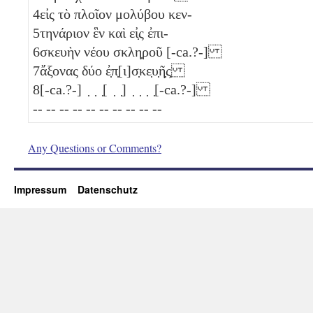
4
εἰς τὸ πλοῖον μολύβου κεν-
5
τηνάριον ἓν
καὶ εἰ̣ς ἐπι-
6
σκευὴν νέου σκλη̣ροῦ [-ca.?-]
7
ἄξονας
δύο
ἐ̣π̣[ι]σ̣κε̣υ̣ῆ̣ς̣
8
[-ca.?-] ̣ ̣ ̣[ ̣ ̣] ̣ ̣ ̣ ̣[-ca.?-]
-- -- -- -- -- -- -- -- -- --
Any Questions or Comments?
Impressum
Datenschutz