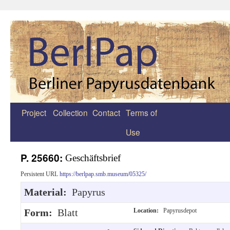
Project
Collection
Contact
Terms of
Zum
Use
Inhalt
springen
P. 25660:
Geschäftsbrief
Persistent URL
https://berlpap.smb.museum/05325/
Material:
Papyrus
Form:
Blatt
Location:
Papyrusdepot