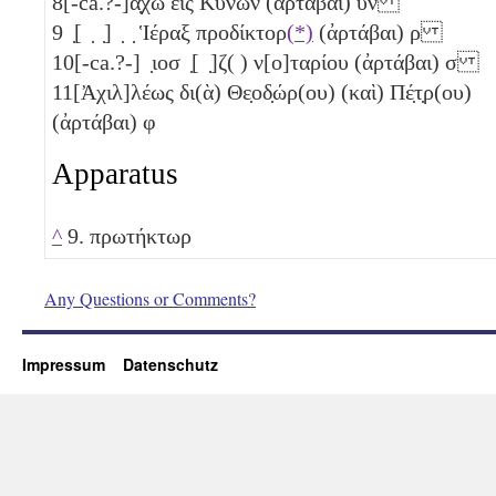
8
[-ca.?-]α̣χω εἰς Κυνῶν (ἀρτάβαι)
υν
9
̣[ ̣ ̣] ̣ ̣ Ἱέραξ προδίκτορ
(*)
(ἀρτάβαι)
ρ
10
[-ca.?-] ̣ιοσ ̣[ ̣]ζ( ) ν[ο]ταρίου (ἀρτάβαι)
σ
11
[Ἀχιλ]λέως δι(ὰ) Θε̣οδ̣ώρ(ου) (καὶ) Πέ̣τ̣ρ(ου)
(ἀρτάβαι)
φ
Apparatus
^
9. πρωτήκτωρ
Any Questions or Comments?
Impressum
Datenschutz