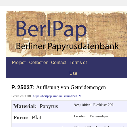
Project
Collection
Contact
Terms of
Zum
Use
Inhalt
springen
P. 25037:
Auflistung von Getreidemengen
Persistent URL
https://berlpap.smb.museum/05002/
Material:
Papyrus
Acquisition:
Blechkiste 290.
Form:
Blatt
Location:
Papyrusdepot