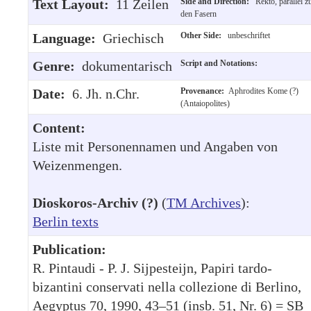
Text Layout:
11 Zeilen
Side and Direction:
Rekto, parallel z
den Fasern
Language:
Griechisch
Other Side:
unbeschriftet
Genre:
dokumentarisch
Script and Notations:
Date:
6. Jh. n.Chr.
Provenance:
Aphrodites Kome (?)
(Antaiopolites)
Content:
Liste mit Personennamen und Angaben von
Weizenmengen.
Dioskoros-Archiv (?)
(
TM Archives
):
Berlin texts
Publication:
R. Pintaudi - P. J. Sijpesteijn, Papiri tardo-
bizantini conservati nella collezione di Berlino,
Aegyptus 70, 1990, 43–51 (insb. 51, Nr. 6) = SB