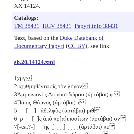
XX 14124.
Catalogs:
TM 38431
HGV 38431
Papyri.info 38431
Text
, based on the
Duke Databank of
Documentary Papyri
(
CC BY
), see link:
sb.20.14124.xml
1
χμγ
2
̣ ἀ̣ρ̣ι̣θ̣μηθέντα εἰς τὸν λόγον
3
Ἀμμωνιανὸς Διονυσοδώρου (ἀρτάβαι)
φ
4
Π̣ά̣ιος Θέωνος (ἀρτάβαι)
τ
5
̣ ̣ ̣[ ̣ ̣] ̣ ἀδελφὸς (ἀρτάβαι)
ριθ
6
̣ρ ̣ ̣ ̣[ ̣]ς̣ ἀπὸ πρ[α]ιποσίτων (ἀρτάβαι)
σν
7
[-ca.?-] ̣ ̣ ̣ης ̣[ ̣ ̣ ̣] ̣ ̣ ̣ ̣ (ἀρτάβαι)
κε