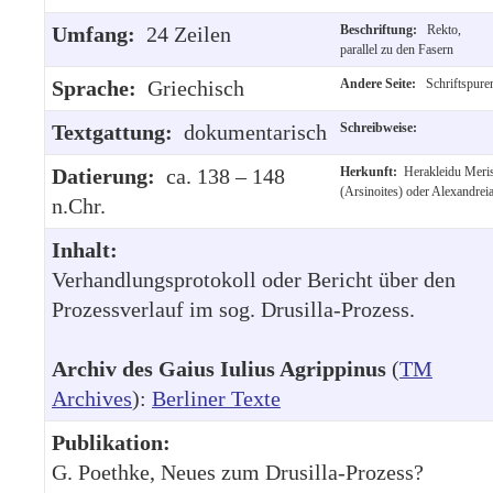
Umfang:
24 Zeilen
Beschriftung:
Rekto,
parallel zu den Fasern
Sprache:
Griechisch
Andere Seite:
Schriftspure
Textgattung:
dokumentarisch
Schreibweise:
Datierung:
ca. 138 – 148
Herkunft:
Herakleidu Meri
(Arsinoites) oder Alexandrei
n.Chr.
Inhalt:
Verhandlungsprotokoll oder Bericht über den
Prozessverlauf im sog. Drusilla-Prozess.
Archiv des Gaius Iulius Agrippinus
(
TM
Archives
):
Berliner Texte
Publikation:
G. Poethke, Neues zum Drusilla-Prozess?