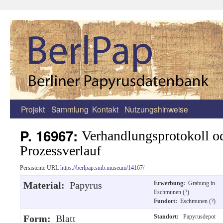
Projekt
Sammlung
Kontakt
Nutzungshinweise
Zum
Inhalt
P. 16967:
Verhandlungsprotokoll od
springen
Prozessverlauf
Persistente URL
https://berlpap.smb.museum/14167/
Material:
Papyrus
Erwerbung:
Grabung in
Eschmunen (?).
Fundort:
Eschmunen (?)
Form:
Blatt
Standort:
Papyrusdepot