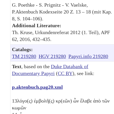
G. Poethke - S. Prignitz - V. Vaelske,
P.Aktenbuch Kodexseite 20 Z. 13 – 18 (mit Kap.
8, S. 104–106).
Additional Literature:
Th. Kruse, Urkundenreferat 2012 (1. Teil), APF
62, 2016, 432–435.
Catalogs:
TM 219280
HGV 219280
Papyri.info 219280
Text
, based on the
Duke Databank of
Documentary Papyri
(
CC BY
), see link:
p.aktenbuch.pag20.xml
13
λόγο(ς) ἐμβολῆ(ς) κρ(εῶν) ὧν ἔλαβε ἀπὸ τῶν
κωμῶν