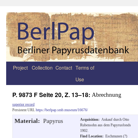
Project
Collection
Contact
Terms of
Zum
Use
Inhalt
springen
P. 9873 F Seite 20, Z. 13–18:
Abrechnung
superior record
Persistent URL
https://berlpap.smb.museum/16676/
Material:
Papyrus
Acquisition:
Ankauf durch Otto
Rubensohn aus dem Papyrusfonds
1902.
Find Location:
Eschmunen (?)