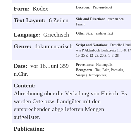
Form:
Kodex
Location:
Papyrusdepot
Text Layout:
6 Zeilen.
Side and Direction:
quer zu den
Fasern
Language:
Griechisch
Other Side:
anderer Text
Genre:
dokumentarisch
Script and Notations:
Dieselbe Hand
wie P.Aktenbuch Kodexseite 1, 3–8, 17
19, 25 Z. 12–23, 26 Z. 1–7, 28.
Date:
vor 16. Juni 359
Provenance:
Hermupolis
Bezugsorte:
Tou, Pake, Peentalis,
n.Chr.
Sinape (Hermopolites).
Content:
Abrechnung über die Verladung von Fleisch. Es
werden Orte bzw. Landgüter mit den
entsprechenden abgelieferten Mengen
aufgelistet.
Publication: