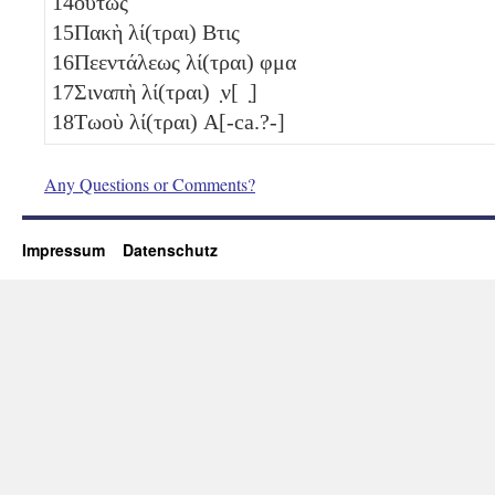
14
οὕτως
15
Πακὴ λί(τραι)
Βτις
16
Πεεντάλεως λί(τραι)
φμα
17
Σιναπὴ λί(τραι)
̣ν[ ̣]
18
Τωοὺ λί(τραι)
Α
[-ca.?-]
Any Questions or Comments?
Impressum
Datenschutz