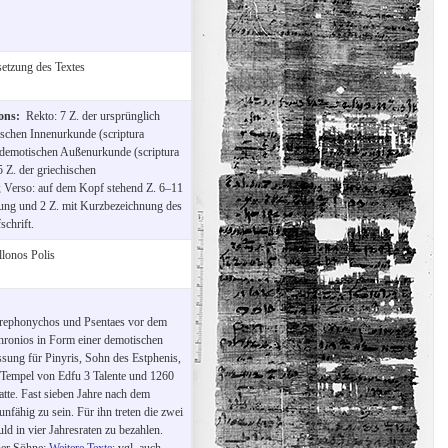
etzung des Textes
ions:
Rekto: 7 Z. der ursprünglich
ischen Innenurkunde (scriptura
er demotischen Außenurkunde (scriptura
 5 Z. der griechischen
Verso: auf dem Kopf stehend Z. 6–11
ng und 2 Z. mit Kurzbezeichnung des
chrift.
lonos Polis
harephonychos und Psentaes vor dem
hronios in Form einer demotischen
ung für Pinyris, Sohn des Estphenis,
 Tempel von Edfu 3 Talente und 1260
tte. Fast sieben Jahre nach dem
nfähig zu sein. Für ihn treten die zwei
ld in vier Jahresraten zu bezahlen.
ner Söhne:
Weitere Texte
; vgl. auch