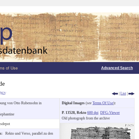
ms of Use
Advanced Search
de
762/
|
List
|
ung von Otto Rubensohn in
Digital Images
(see
Terms Of Use
)
:
P. 13528, Rekto
600 dpi
DFG-Viewer
lephantine
Old photograph from the archive
sdepot
on:
Rekto und Verso, parallel zu den