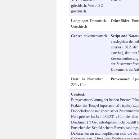
griechisch; Verso: 8 Z.
griechisch.
Language:
Demotisch-
Other Side:
Forts
Griechisch
Genre:
dokumentarisch
Script and Notat
versiegelten demot
interior), 30 Z. d
exterior), darunter
Zusammenfassung; 
der Zusammenfassu
Dokuments als Aufs
Date:
14. November
Provenance:
Apol
225 v.Chr.
Content:
Bürgschaftserklärung der beiden Priester Te
Praktor der Tempel (πράκτωρ τῶν ἱερῶν) Eup
Doppelurkunde mit griechischer Zusammenfass
Hohepriester im Jahr 232/231 v.Chr., der dem
Drachmen (?) Getreideabgaben nicht bezahlt ha
Entstehen der Schuld scheint Pinyris zahlungsu
Deklaranten ein und verpflichten sich, die Schu
Gehört zu den „Akten“ des Estphenis und sei