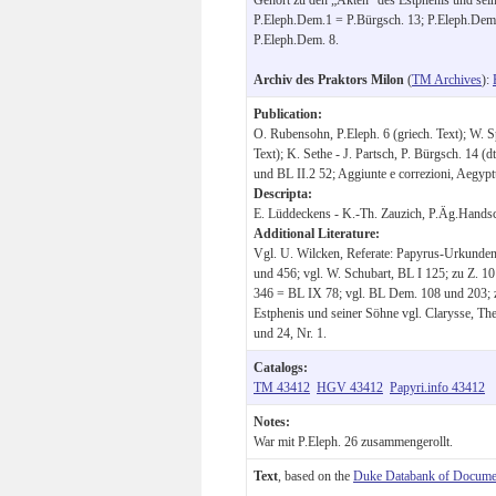
P.Eleph.Dem.1 = P.Bürgsch. 13; P.Eleph.Dem.
P.Eleph.Dem. 8.
Archiv des Praktors Milon
(
TM Archives
):
Publication:
O. Rubensohn, P.Eleph. 6 (griech. Text); W. 
Text); K. Sethe - J. Partsch, P. Bürgsch. 14 (
und BL II.2 52; Aggiunte e correzioni, Aegypt
Descripta:
E. Lüddeckens - K.-Th. Zauzich, P.Äg.Handsch
Additional Literature:
Vgl. U. Wilcken, Referate: Papyrus-Urkunde
und 456; vgl. W. Schubart, BL I 125; zu Z. 1
346 = BL IX 78; vgl. BL Dem. 108 und 203; 
Estphenis und seiner Söhne vgl. Clarysse, Th
und 24, Nr. 1.
Catalogs:
TM 43412
HGV 43412
Papyri.info 43412
Notes:
War mit P.Eleph. 26 zusammengerollt.
Text
, based on the
Duke Databank of Documen