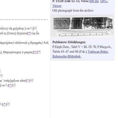
P. 13528 Zeile 12–13, Verso
600 dpi
DFG-
Viewer
Old photograph from the archive
 -- -- -- -- -- -- -- -- -- -- -- -- -- -- -- -- -
(λει) τῆι μ̣ε̣[γάληι ]-ca.?-]
τοῦ
ιϛ
(ἔτους) ἔ(γγυιοι)
(*)
ἐ̣φ ὧι
Publizierte Abbildungen:
ἀργυ(ρίου) τάλ(αντα)
γ
(δραχμὰς)
Ασξ
P.Eleph.Dem., Tafel V = BL IX 78; P.Bürgsch.,
Tafeln 43–47 und 68 (Fak.);
Farbscan Rekto:
ς), Θαρεφώνυχος ὁ μικρὸς]
(*)
Rubensohn-Bibliothek
.
ὴ) [ἐφʼ ὑπάρ]χ̣ο̣[υσι πᾶσι]
(*)
 ]-ca.?-]
(*)
?-]
(*)