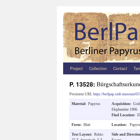
Project
Collection
Contact
Ter
Zum
Inhalt
P. 13528:
Bürgschaftsurkun
springen
Persistent URL
https://berlpap.smb.museum/03
Material:
Papyrus
Acquisition:
Grab
Elephantine 1906.
Find Location:
E
Form:
Blatt
Location:
Papyru
Text Layout:
Rekto:
Side and Directi
37 Z. demotisch, 5 Z.
Fasern