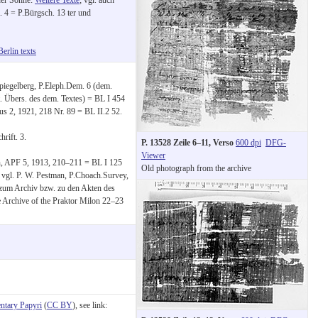
 4 = P.Bürgsch. 13 ter und
Berlin texts
Spiegelberg, P.Eleph.Dem. 6 (dem.
dt. Übers. des dem. Textes) = BL I 454
us 2, 1921, 218 Nr. 89 = BL II.2 52.
rift. 3.
P. 13528 Zeile 6–11, Verso
600 dpi
DFG-
Viewer
n, APF 5, 1913, 210–211 = BL I 125
Old photograph from the archive
0 vgl. P. W. Pestman, P.Choach.Survey,
zum Archiv bzw. zu den Akten des
e Archive of the Praktor Milon 22–23
tary Papyri
(
CC BY
), see link: