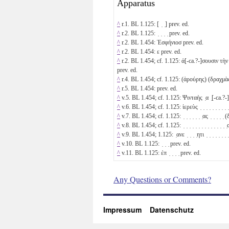
Apparatus
^
r.1. BL 1.125: [ ̣ ̣] prev. ed.
^
r.2. BL 1.125: ̣ ̣ ̣ ̣ prev. ed.
^
r.2. BL 1.454: Ἐσφήνιοσ prev. ed.
^
r.2. BL 1.454: ε prev. ed.
^
r.2. BL 1.454; cf. 1.125: ἀ[-ca.?-]σουσιν τὴν [ ̣ ̣ ̣ ̣
prev. ed.
^
r.4. BL 1.454; cf. 1.125: (ἀρούρης) (δραχμὰ
^
r.5. BL 1.454: prev. ed.
^
v.5. BL 1.454; cf. 1.125: Ψινταὴς ̣α ̣[-ca.?-]
^
v.6. BL 1.454; cf. 1.125: ἱερεὺς ̣ ̣ ̣ ̣ ̣ ̣ ̣ ̣ ̣ ̣ 
^
v.7. BL 1.454; cf. 1.125: ̣ ̣ ̣ ̣ ̣ ̣ ̣ας ̣ ̣ ̣ ̣ ̣
^
v.8. BL 1.454; cf. 1.125: ̣ ̣ ̣ ̣ ̣ ̣ ̣ ̣ ̣ ̣ ̣ ̣ ̣ ̣ ̣
^
v.9. BL 1.454; 1.125: ̣ανε ̣ ̣ ̣ ̣ητι ̣ ̣ ̣ ̣ ̣ ̣ ̣ ̣
^
v.10. BL 1.125: ̣ ̣ ̣ prev. ed.
^
v.11. BL 1.125: ἐπ ̣ ̣ ̣ ̣ prev. ed.
Any Questions or Comments?
Impressum
Datenschutz