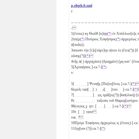
p.eleph.6.xml
r:
-- -- -- -- -- -- -- -- -- -- -- -- -- -- -- -- -- -- -- --
-
1
(ἔτους)
κγ
Θωῦθ
[κ]η
η
(*)
ἐν Ἀπόλλων[ο]ς πό
2
ὑ̣π̣ὲ̣ρ̣
(*)
Πινύριος Ἐσφήνηιος
(*)
ἀρχιερέως 
ἀ[ποδώ]-
3
σουσιν τὴν [τ]ε̣[τάρτ]η̣ν̣ σ̣ί̣του ἐ̣ν̣ (ἔτει(?)) [
δ
οὔσης(?)]
(*)
4
τῆς ἀ( ) ἀ̣ρ̣γ̣υ̣(ρίου) (δραχμῶν) [
μη
κατʼ (ἔτο
5
[Ἁρπαήσιος ]-ca.?-]
(*)
v:
5
[ ̣ ̣ ̣ ̣ ̣ ̣ ̣] Ψενα̣ῆ̣ς [Πα]τ̣ο̣[ῦτος ]-ca.?-]
(*)
6
ἱερεῖς τ̣α̣σ̣[ ̣ ̣] ̣τ̣ ̣ ̣ ̣ε̣[ ̣ ̣ ̣]του ̣ ̣ ̣[-ca.?-]
(*)
7
[ ̣ ̣ ̣ ̣ ̣ ̣ ̣ ̣ ̣ ̣] ̣ ̣ε̣ι̣ς̣ π̣ρ̣ᾶ̣ξ(ις(?)) βασ(ιλικ
8
τ̣ ̣ ̣ ̣ ̣ ̣ ̣ ̣ ̣ ̣ ̣ ̣ ̣ταξεσοι̣ τοῦ Θ̣α̣ρ̣ε̣φ̣[ωνύχου
9
θ̣ε̣νε̣ο̣υ̣ς̣ χ ̣ητι ̣[ ̣ ̣ ̣ ̣] ̣ ̣ ̣ ̣[-ca.?-]
(*)
10
τ̣ ̣[ ̣ ̣] ̣υ̣ι̣ο̣υ
vac. ?
10
Πρύρι Ἐσφήνιος ἀρχιερέως
ιϛ
(ἔτους) [-ca.
11
ἔγγ[υοι (?)]-ca.?-]
(*)