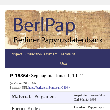
Project
Collection
Contact
Terms of
Zum
Use
Inhalt
springen
P. 16354:
Septuaginta, Jonas 1, 10–11
(gehört zu PSI X 1164)
Persistent URL
https://berlpap.smb.museum/04104/
Material:
Pergament
Acquisition:
Ankauf durch
Carl Schmidt 1936.
Form:
Kodex
Location:
Papyrusdepot