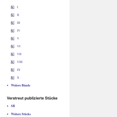
I
II
III
IV
V
VI
VII
VIII
IX
X
Weitere Bände
Verstreut publizierte Stücke
SB
Weitere Stücke