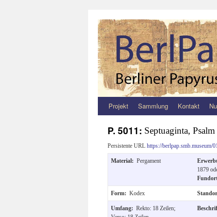
Projekt
Sammlung
Kontakt
Nu
Zum
Inhalt
P. 5011:
Septuaginta, Psalm
springen
Persistente URL
https://berlpap.smb.museum/0
Material:
Pergament
Erwer
1879 od
Fundor
Form:
Kodex
Stando
Umfang:
Rekto: 18 Zeilen;
Beschri
Verso: 18 Zeilen.