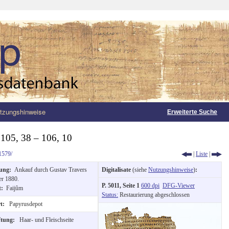
tzungshinweise
Erweiterte Suche
 105, 38 – 106, 10
1579/
|
Liste
|
bung:
Ankauf durch Gustav Travers
Digitalisate
(siehe
Nutzungshinweise
)
:
er 1880.
P. 5011, Seite 1
600 dpi
DFG-Viewer
t:
Faijûm
Status:
Restaurierung abgeschlossen
rt:
Papyrusdepot
ftung:
Haar- und Fleischseite