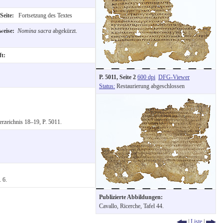
Seite:
Fortsetzung des Textes
weise:
Nomina sacra
abgekürzt.
ft:
P. 5011, Seite 2
600 dpi
DFG-Viewer
Status:
Restaurierung abgeschlossen
erzeichnis 18–19, P. 5011.
 6.
Publizierte Abbildungen:
Cavallo, Ricerche, Tafel 44.
|
Liste
|