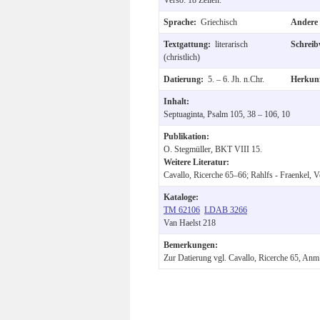
Sprache:
Griechisch
Andere 
Textgattung:
literarisch
Schreib
(christlich)
Datierung:
5. – 6. Jh. n.Chr.
Herkun
Inhalt:
Septuaginta, Psalm 105, 38 – 106, 10
Publikation:
O. Stegmüller, BKT VIII 15.
Weitere Literatur:
Cavallo, Ricerche 65–66; Rahlfs - Fraenkel, V
Kataloge:
TM 62106
LDAB 3266
Van Haelst 218
Bemerkungen:
Zur Datierung vgl. Cavallo, Ricerche 65, Anm.