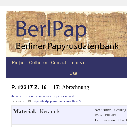
Project
Collection
Contact
Terms of
Zum
Use
Inhalt
springen
P. 12317 Z. 16 – 17:
Abrechnung
the other text on the same side
,
superior record
Persistent URL
https://berlpap.smb.museum/16527/
Material:
Keramik
Acquisition:
Grabung 
Winter 1908/09.
Find Location:
Gharab