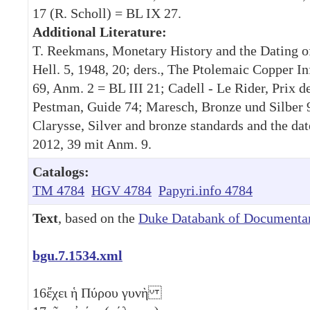
17 (R. Scholl) = BL IX 27.
Additional Literature:
T. Reekmans, Monetary History and the Dating of
Hell. 5, 1948, 20; ders., The Ptolemaic Copper Inf
69, Anm. 2 = BL III 21; Cadell - Le Rider, Prix 
Pestman, Guide 74; Maresch, Bronze und Silber 9
Clarysse, Silver and bronze standards and the dat
2012, 39 mit Anm. 9.
Catalogs:
TM 4784
HGV 4784
Papyri.info 4784
Text
, based on the
Duke Databank of Documentar
bgu.7.1534.xml
16
ἔχει ἡ Πύρου γυνὴ