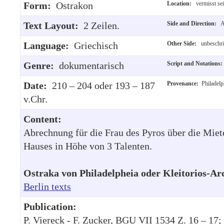
Form:
Ostrakon
Location:
vermisst sei
Text Layout:
2 Zeilen.
Side and Direction:
A
Language:
Griechisch
Other Side:
unbeschri
Genre:
dokumentarisch
Script and Notations
Date:
210 – 204 oder 193 – 187
Provenance:
Philadelp
v.Chr.
Content:
Abrechnung für die Frau des Pyros über die Miet
Hauses in Höhe von 3 Talenten.
Ostraka von Philadelpheia oder Kleitorios-Ar
Berlin texts
Publication:
P. Viereck - F. Zucker, BGU VII 1534 Z. 16 – 17; 