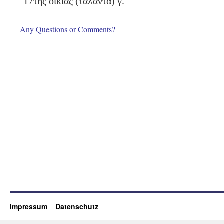
17
τῆς οἰκίας (τάλαντα)
γ
.
Any Questions or Comments?
Impressum
Datenschutz