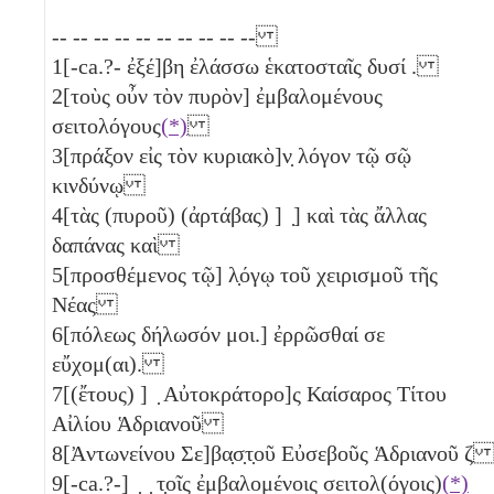
-- -- -- -- -- -- -- -- -- --
1
[-ca.?- ἐξέ]βη ἐλάσσω ἑκατοσταῖς δυσί
.
2
[τοὺς οὖν τὸν πυρὸν] ἐμβαλομένους
σειτολόγους
(*)
3
[πράξον εἰς τὸν κυριακὸ]ν̣ λόγον τῷ σῷ
κινδύνῳ
4
[τὰς (πυροῦ) (ἀρτάβας) ] ̣] καὶ τὰς ἄλλας
δαπάνας καὶ
5
[προσθέμενος τῷ] λ̣όγῳ τοῦ χειρισμοῦ τῆς
Νέας
6
[πόλεως δήλωσόν μοι.] ἐρρῶσθαί σε
εὔχομ(αι).
7
[(ἔτους) ] ̣ Αὐτοκράτορο]ς Καίσαρος Τίτου
Αἰλίου Ἁδριανοῦ
8
[Ἀντωνείνου Σε]βα̣σ̣τ̣οῦ Εὐσεβοῦς Ἁδριανοῦ
ζ
9
[-ca.?-] ̣ ̣ τ̣οῖς ἐμβαλομένοις σειτολ(όγοις)
(*)