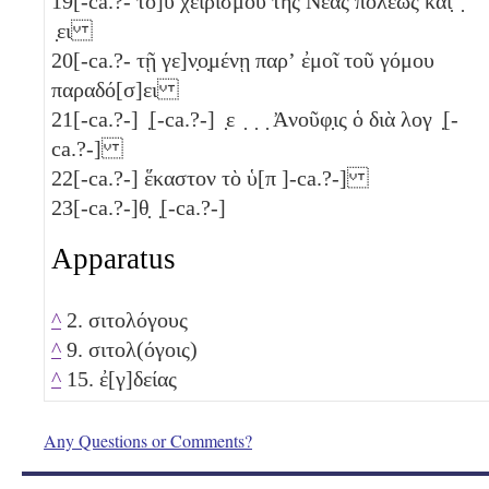
19
[-ca.?- το]ῦ χειρισμοῦ τῆς Νέας πόλεως καὶ̣ ̣
̣ει
20
[-ca.?- τῇ γε]ν̣ο̣μένῃ παρʼ ἐμοῖ τοῦ γόμου
παραδό[σ]ει
21
[-ca.?-] ̣[-ca.?-] ̣ε ̣ ̣ ̣ Ἀνοῦφ̣ις ὁ διὰ λογ ̣[-
ca.?-]
22
[-ca.?-] ἕκαστον τὸ ὑ[π ]-ca.?-]
23
[-ca.?-]θ̣ ̣[-ca.?-]
Apparatus
^
2. σιτολόγους
^
9. σιτολ(όγοις)
^
15. ἐ[γ]δείας
Any Questions or Comments?