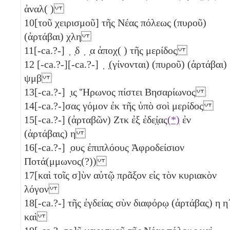
ἀναλ( )
10
[τοῦ χειρισμοῦ] τῆς Νέας πόλεως (πυροῦ)
(ἀρτάβαι)
χλη
11
[-ca.?-] ̣ ̣δ ̣ ̣α ἀποχ( ) τῆς μερίδος
12
[-ca.?-][-ca.?-] ̣ ̣(γίνονται) (πυροῦ) (ἀρτάβαι)
ψμβ
13
[-ca.?-] ̣ις Ἥρωνος πίστει Βησαρίωνος
14
[-ca.?-]σας γόμον ἐκ τῆς ὑπὸ σοὶ μερίδος
15
[-ca.?-] (ἀρταβῶν)
Ζτκ
ἐξ ἐδε̣ί̣ας
(*)
ἐν
(ἀρτάβαις)
η
16
[-ca.?-] ̣ους ἐπιπλόους Ἀφροδείσιον
Ποτά(μμωνος(?))
17
[καὶ τοῖς σ]ὺν αὐτῷ πρᾶξον εἰς τὸν κυριακὸν
λόγον
18
[-ca.?-] τῆς ἐγδείας σὺν διαφόρῳ (ἀρτάβας)
η
η
καὶ