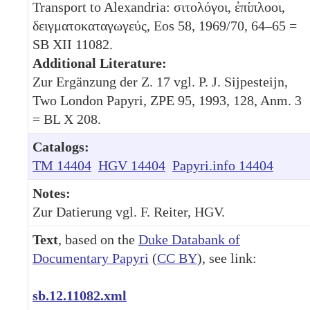
Transport to Alexandria: σιτολόγοι, ἐπίπλοοι,
δειγματοκαταγωγεύς, Eos 58, 1969/70, 64–65 =
SB XII 11082.
Additional Literature:
Zur Ergänzung der Z. 17 vgl. P. J. Sijpesteijn,
Two London Papyri, ZPE 95, 1993, 128, Anm. 3
= BL X 208.
Catalogs:
TM 14404
HGV 14404
Papyri.info 14404
Notes:
Zur Datierung vgl. F. Reiter, HGV.
Text
, based on the
Duke Databank of
Documentary Papyri
(
CC BY
), see link:
sb.12.11082.xml