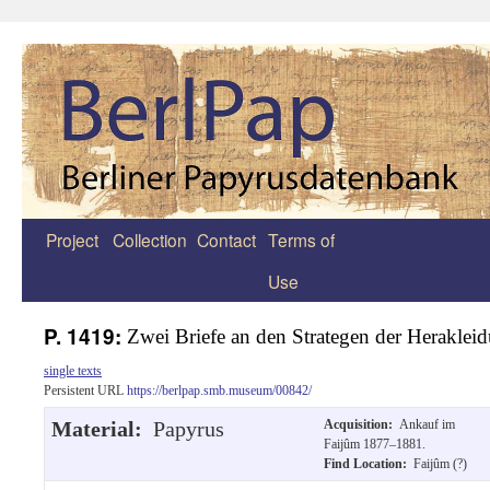
Project
Collection
Contact
Terms of
Zum
Use
Inhalt
springen
P. 1419:
Zwei Briefe an den Strategen der Heraklei
single texts
Persistent URL
https://berlpap.smb.museum/00842/
Material:
Papyrus
Acquisition:
Ankauf im
Faijûm 1877–1881.
Find Location:
Faijûm (?)