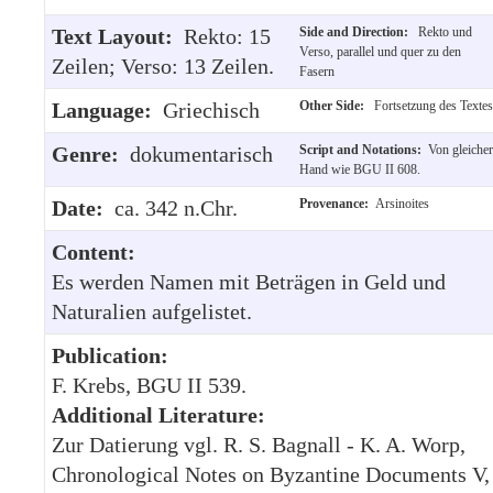
Text Layout:
Rekto: 15
Side and Direction:
Rekto und
Verso, parallel und quer zu den
Zeilen; Verso: 13 Zeilen.
Fasern
Language:
Griechisch
Other Side:
Fortsetzung des Textes
Genre:
dokumentarisch
Script and Notations:
Von gleicher
Hand wie BGU II 608.
Date:
ca. 342 n.Chr.
Provenance:
Arsinoites
Content:
Es werden Namen mit Beträgen in Geld und
Naturalien aufgelistet.
Publication:
F. Krebs, BGU II 539.
Additional Literature:
Zur Datierung vgl. R. S. Bagnall - K. A. Worp,
Chronological Notes on Byzantine Documents V,