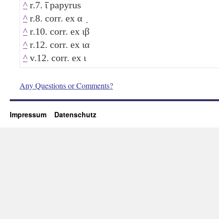
^
r.7. ϊ̈ papyrus
^
r.8. corr. ex
α
̣
^
r.10. corr. ex
ιβ
^
r.12. corr. ex
ια
^
v.12. corr. ex
ι
Any Questions or Comments?
Impressum
Datenschutz