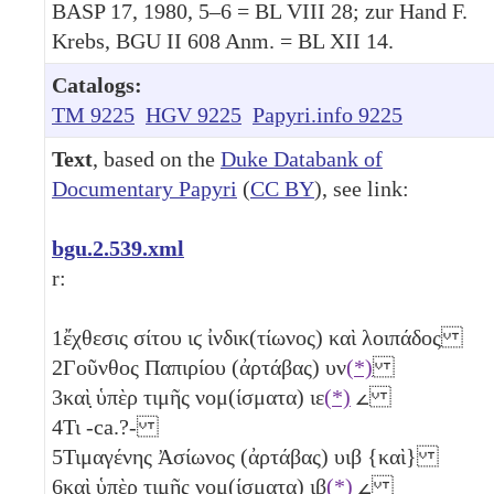
BASP 17, 1980, 5–6 = BL VIII 28; zur Hand F.
Krebs, BGU II 608 Anm. = BL XII 14.
Catalogs:
TM 9225
HGV 9225
Papyri.info 9225
Text
, based on the
Duke Databank of
Documentary Papyri
(
CC BY
), see link:
bgu.2.539.xml
r:
1
ἔχθεσις σίτου
ιϛ
ἰνδικ(τίωνος) καὶ λοιπάδος
2
Γοῦνθος Παπιρίου (ἀρτάβας)
υν
(*)
3
καὶ̣ ὑπὲρ τιμῆς νομ(ίσματα)
ιε
(*)
𐅵
4
Τι -ca.?-
5
Τιμαγένης Ἀσίωνος (ἀρτάβας)
υιβ
{καὶ}
6
καὶ ὑπὲρ τιμῆς νομ(ίσματα)
ιβ
(*)
𐅵