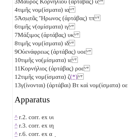
3
Μαῦρος Κορνηλίου (ἀρτάβας)
υ
4
τιμῆς νομ(ίσματα)
ια̣
5
Ἀσ̣ω̣τᾶς Ἥρωνος (ἀρτάβας)
τπ
6
τιμῆς ν(ομίσματα)
ιγ
7
Μάξιμος (ἀρτάβας)
υκ
8
τιμῆς νομ(ίσματα)
ιδ
9
Οὐενάφρεως (ἀρτάβας)
υοε
10
τιμῆς νο(μίσματα)
ιε
11
Κορνήλιος (ἀρτάβας)
ροε
12
τιμῆς νομ(ίσματα)
ζ
(*)
13
γ(ίνονται) (ἀρτάβαι)
Βτ
καὶ νομ(ίσματα)
οε
Apparatus
^
r.2. corr. ex
υι
^
r.3. corr. ex
ιη
^
r.6. corr. ex
α
̣