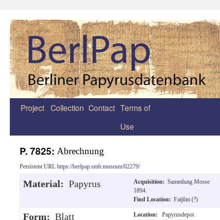
Project
Collection
Contact
Terms of
Zum
Use
Inhalt
springen
P. 7825:
Abrechnung
Persistent URL
https://berlpap.smb.museum/02279/
Material:
Papyrus
Acquisition:
Sammlung Mosse
1894.
Find Location:
Faijûm (?)
Form:
Blatt
Location:
Papyrusdepot