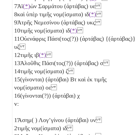
7
Ἀϊ
(*)
ὼν Σαρμάτου (ἀρτάβας)
υε
8
καὶ ὑπὲρ τιμῆς νομ(ίσματα)
ιδ
(*)
9
Ἁτρῆς Νεμεσίνου (ἀρτάβας)
υκϛ
10
τιμῆς νομ(ίσματα)
ιδ
(*)
11
Οὐενάφρις Πάσι(τος(?)) (ἀρτάβας) {(ἀρτάβας)
υζ
12
τιμῆς
ιβ
(*)
13
Ἀλοῦθις Πάσι(τος(?)) (ἀρτάβας)
σ
14
τιμῆς νομ(ίσματα)
ζ
15
(γίνονται) (ἀρτάβαι)
Βτ
καὶ ἐκ τιμῆς
νομ(ίσματα)
οε
16
(γίνονται(?)) (ἀρτάβαι)
χ
v:
1
Ἄσημ( ) Λογ’γίνου (ἀρτάβαι)
υν
2
τιμῆς νομ(ίσματα)
ιδ