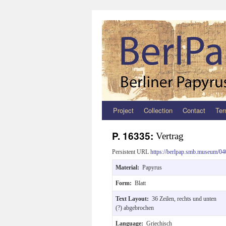
Project
Collection
Contact
Ter
Zum
Inhalt
P. 16335:
Vertrag
springen
Persistent URL
https://berlpap.smb.museum/04
Material:
Papyrus
Form:
Blatt
Text Layout:
36 Zeilen, rechts und unten
(?) abgebrochen
Language:
Griechisch