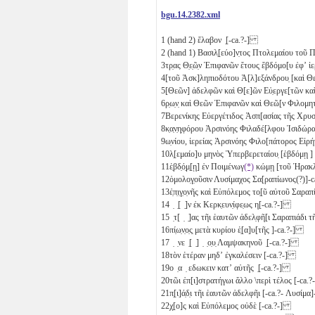
bgu.14.2382.xml
1
(hand 2) ἔλαβον ̣[-ca.?-]
2
(hand 1) Βασιλ̣[εύο]ν̣τος Πτολεμαίου τοῦ 
3
τρ̣ας Θ̣ε̣ῶ̣ν Ἐπιφανῶν ἔτους̣ ἔβδόμο[υ ἐφ
4
[τοῦ Ἀσκ]ληπιοδότου Ἀ[λ]εξάνδρου̣ [καὶ
5
[Θεῶν] ἀδελφῶν καὶ Θ[ε]ῶν Εὐ̣εργε[τῶν κα
6
ρ̣ω̣ν̣ καὶ Θεῶν Ἐπιφανῶν καὶ Θεῶ[ν Φιλ
7
Βερενίκης Εὐεργέτιδος Ἀσπ[ασίας τῆς Χρ
8
κ̣α̣ν̣η̣φόρου Ἀρσινόης Φιλαδέ[λφου Ἰσιδώρ
9
ω̣νίου, ἱερείας Ἀρσινόης Φιλο[πάτορος Εἰρή
10
λ̣[εμαίο]υ μηνὸς Ὑπερβερεταίου̣ [ἑβδόμῃ ] 
11
ἑ̣βδ̣ό̣μ̣[ῃ] ἐν Ποιμένωγ
(*)
κώμῃ [τοῦ Ἡρακ
12
ὁμολο̣γ̣οῦσιν Λυσίμαχος Σα[ραπίωνος(?)]
13
ἐ̣π̣ι̣γ̣ο̣νῆς καὶ Εὐπόλεμος το̣[ῦ αὐτοῦ Σαρ
14
̣ ̣[ ̣]ν ἐκ Κερκ̣ευν̣ίφε̣ως η[-ca.?-]
15
̣τ[ ̣ ̣]ας τῆι ἑαυτῶν ἀδελ̣φῆ[ι Σαραπιάδι τ
16
πί̣ω̣ν̣ο̣ς̣ μετὰ κυρίου ἑ̣[α]υ[τῆς ]-ca.?-]
17
̣ ̣νε ̣[ ̣] ̣ ̣ο̣υ̣ Λαμψακηνοῦ ̣[-ca.?-]
18
τὸν ἑτέραν μηδʼ ἐγκαλέσειν [-ca.?-]
19
ο ̣α ̣ εδωκειν κατʼ αὐτῆς ̣[-ca.?-]
20
τῶι ἐπ[ι]στρατήγωι ἄλλο \περὶ τέλος [-ca.?-
21
π̣[ι]ά̣δ̣ι τῆι ἑαυτῶν ἀδελφῆι [-ca.?- Λυσίμα]
22
χ̣[ο]ς καὶ Εὐπόλεμος οὐδὲ [-ca.?-]