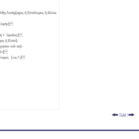
ἐπέλθῃ Λυσίμ[αχος ἢ Εὐπόλεμος ἢ ἄλλος
ἀδελφὴν]
ηι ἡ τʼ ἔφοδος]
χος ἢ Εὐπό]-
γυρίου τοῦ πα]-
μηδὲν]
άρτυρες· ]-ca.?-]
|
List
|