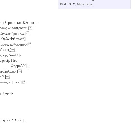
BGU XIV, Microfiche.
Πτο[λεμαίου καὶ Κλεοπά]-
ʼ ἱερέως Φιλοστράτου]
 Θεῶν Σωτήρων καὶ]
ὶ Θεῶν Φιλοπατό]-
ομητόρων, ἀθλοφόρου]
υσέρμου,]
ας τῆς Ἀπολλ]-
νης τῆς Πτο]-
̣ ̣ ̣ ̣ ̣ ̣ Φαρμοῦθι]
λεοπολίτου·]
-ca.?-]
απίωνος(?)]-ca.?-]
ῆς Σαρα]-
]/ ἤ[-ca.?- Σαρα]-
-