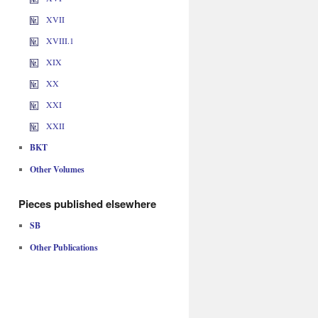
XVII
XVIII.1
XIX
XX
XXI
XXII
BKT
Other Volumes
Pieces published elsewhere
SB
Other Publications