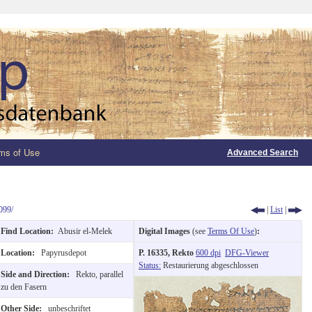
ms of Use
Advanced Search
099/
|
List
|
Find Location:
Abusir el-Melek
Digital Images
(see
Terms Of Use
)
:
Location:
Papyrusdepot
P. 16335, Rekto
600 dpi
DFG-Viewer
Status:
Restaurierung abgeschlossen
Side and Direction:
Rekto, parallel
zu den Fasern
Other Side:
unbeschriftet