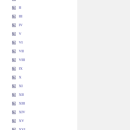
II
III
IV
V
VI
VII
VIII
IX
X
XI
XII
XIII
XIV
XV
XVI