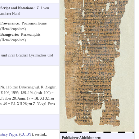
Script and Notations:
Z. 1 von
anderer Hand
Provenance:
Poimenon Kome
(Herakleopolites)
Bezugsorte:
Kerkeuniphis
(Herakleopolites)
d und ihren Brüdern Lysimachos und
r. 116; zur Datierung vgl. R. Ziegler,
E 106, 1995, 189–194 (insb. 190) =
d Silber 28, Anm. 17 = BL XI 32; zu
m. 49 = BL XII 26; zu Z. 33 vgl. Pros.
tary Papyri
(
CC BY
), see link:
Publizierte Abbildungen: