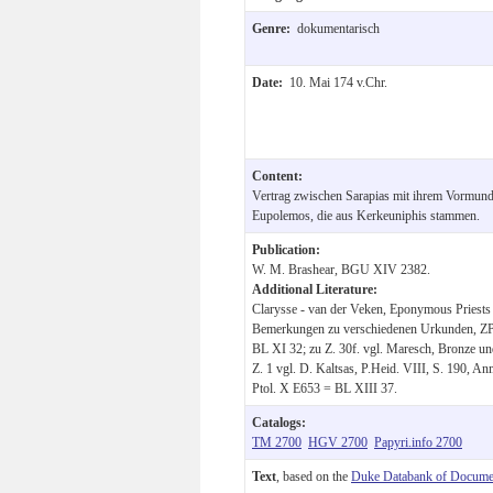
Genre:
dokumentarisch
Date:
10. Mai 174 v.Chr.
Content:
Vertrag zwischen Sarapias mit ihrem Vormun
Eupolemos, die aus Kerkeuniphis stammen.
Publication:
W. M. Brashear, BGU XIV 2382.
Additional Literature:
Clarysse - van der Veken, Eponymous Priests N
Bemerkungen zu verschiedenen Urkunden, ZP
BL XI 32; zu Z. 30f. vgl. Maresch, Bronze un
Z. 1 vgl. D. Kaltsas, P.Heid. VIII, S. 190, An
Ptol. X E653 = BL XIII 37.
Catalogs:
TM 2700
HGV 2700
Papyri.info 2700
Text
, based on the
Duke Databank of Documen