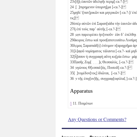
23
τ̣[ῆ]ι̣ ἑαυτῶν ἀδελφῆι περιμ̣[-ca.?-]
24
̣[ ̣]πιρημενον ὑπομνη̣[μα ]-ca.?-]
25
μ̣η̣δὲ \[πατ]ρικῶν και μητρικῶν [-ca.?-]/ 
τις]
26
ὑπὲρ αὐτῶν ἐπὶ Σαραπ[ιάδα τὴν ἑαυτῶν 
27
ἢ ἐπὶ τοὺς παρʼ αὐτῆς [-ca.?-]
28
̣ω̣νι π̣αρευρέσει ἡιτ[ινιοῦν· ἐὰν δʼ ἐπέλθ
29
ἄκυρος ἔστω καὶ προσ[αποτεισάτω Λυσίμα
30
λ̣ε̣μος Σαραπιάδ[ι] ἐπίτιμον π[αραχρῆμα ἀρ
31
[λ]α̣ι̣οῦ νομίσματος τάλαντα [-ca.?- καὶ 
32
[ἧ]σσον ἡ συγγραφὴ̣ αὕτη κυ̣[ρία ἔστω· μ
33
Π̣ασῆς Ζομ[ ̣ ̣ ̣ ̣]ς Θεσσαλός, [-ca.?-]
34
̣υγώνιος Θ[εσσαλ]ό̣ς, Ποσειδ[-ca.?-]
35
[ ̣]τομέδον[τος] ἰδιῶται, ̣[-ca.?-]
36
̣ν τῆς ἐπιγ[ον]ῆς, συγγραφ[οφύλαξ ]-ca.?-]
Apparatus
^
11. Ποιμένων
Any Questions or Comments?