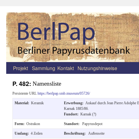
Projekt
Sammlung
Kontakt
Nutzungshinweise
Zum
Inhalt
P. 482:
Namensliste
springen
Persistente URL
https://berlpap.smb.museum/05726/
Material:
Keramik
Erwerbung:
Ankauf durch Jean Pierre Adolphe 
Karnak 1885/86.
Fundort:
Karnak (?)
Form:
Ostrakon
Standort:
Papyrusdepot
Umfang:
4 Zeilen
Beschriftung:
Außenseite