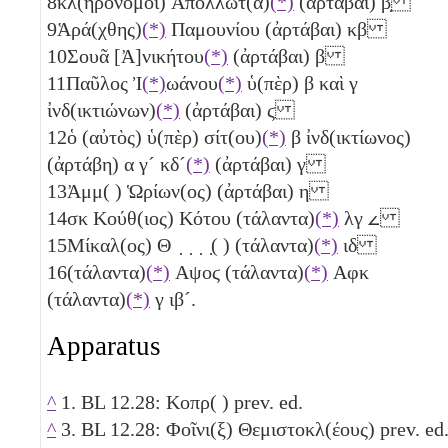
8
κλ(ηρονόμοι) Ἀπολλωτ(ᾶ)
(*)
(ἀρτάβαι)
β̣
9
Ἁρά(χθης)
(*)
Παμουνίου (ἀρτάβαι)
κβ
10
Σουᾶ [Ἀ]νικήτου
(*)
(ἀρτάβαι)
β
11
Παῦλος Ἰ
(*)
ωάνου
(*)
ὑ(πὲρ)
β
καὶ
γ
ἰνδ(ικτιώνων)
(*)
(ἀρτάβαι)
ϛ
12
ὁ (αὐτὸς) ὑ(πὲρ) σίτ(ου)
(*)
β
ἰνδ(ικτίωνος)
(ἀρτάβη)
α
γ´
κδ´
(*)
(ἀρτάβαι)
γ
13
Ἀμμ( ) Ὡρίων(ος) (ἀρτάβαι)
η
14
σκ
Κούθ(ιος) Κότου (τάλαντα)
(*)
λγ
𐅵
15
Μίκαλ(ος) Θ ̣ ̣ ̣ ̣( ) (τάλαντα)
(*)
ιδ
16
(τάλαντα)
(*)
Αψοϛ
(τάλαντα)
(*)
Αφκ
(τάλαντα)
(*)
γ
ιβ´
.
Apparatus
^
1. BL 12.28: Κοπρ( ) prev. ed.
^
3. BL 12.28: Φοῖνι(ξ) Θεμιστοκλ(έους) prev. ed