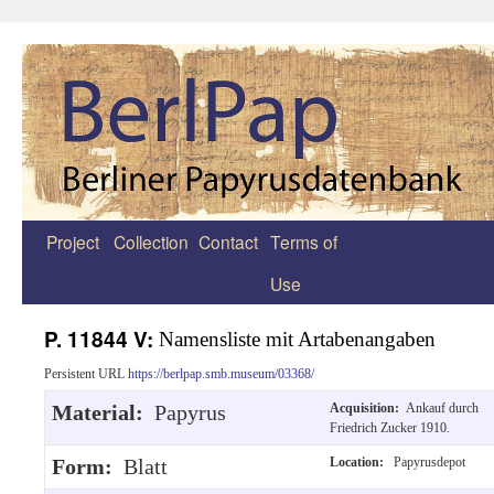
Project
Collection
Contact
Terms of
Zum
Use
Inhalt
springen
P. 11844 V:
Namensliste mit Artabenangaben
Persistent URL
https://berlpap.smb.museum/03368/
Material:
Papyrus
Acquisition:
Ankauf durch
Friedrich Zucker 1910.
Form:
Blatt
Location:
Papyrusdepot