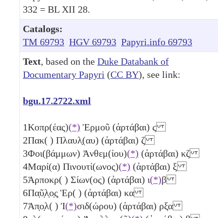
332 = BL XII 28.
Catalogs:
TM 69793
HGV 69793
Papyri.info 69793
Text
, based on the
Duke Databank of
Documentary Papyri
(
CC BY
), see link:
bgu.17.2722.xml
1
Κοπρ(έας)
(*)
Ἑρμοῦ (ἀρτάβαι)
ϛ
2
Πακ( ) Πλαυλ̣(αυ) (ἀρτάβαι)
ζ
3
Φοι(βάμμων) Ἀνθεμ(ίου)
(*)
(ἀρτάβαι)
κζ
4
Μαρί(α) Πινουτί(ωνος)
(*)
(ἀρτάβαι)
ξ
5
Ἁρποκρ( ) Σίων(ος) (ἀρτάβαι)
ι
(*)
β
6
Πα̣ῦ̣λ̣ο̣ς̣ Ἑρ( ) (ἀρτάβαι)
κα
7
Ἀπ̣ο̣λ( ) Ἰ
(*)
σιδ(ώρου) (ἀρτάβαι)
ρξα