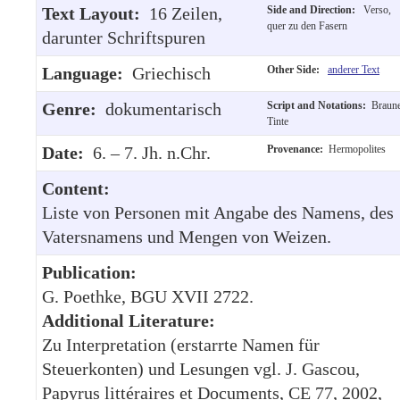
Text Layout:
16 Zeilen,
Side and Direction:
Verso,
quer zu den Fasern
darunter Schriftspuren
Language:
Griechisch
Other Side:
anderer Text
Genre:
dokumentarisch
Script and Notations:
Braun
Tinte
Date:
6. – 7. Jh. n.Chr.
Provenance:
Hermopolites
Content:
Liste von Personen mit Angabe des Namens, des
Vatersnamens und Mengen von Weizen.
Publication:
G. Poethke, BGU XVII 2722.
Additional Literature:
Zu Interpretation (erstarrte Namen für
Steuerkonten) und Lesungen vgl. J. Gascou,
Papyrus littéraires et Documents, CE 77, 2002,