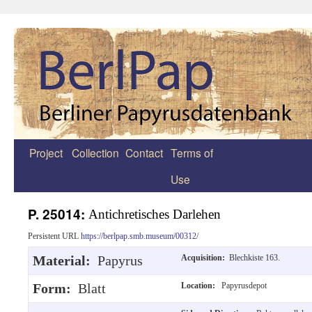
Project
Collection
Contact
Terms of
Zum
Use
Inhalt
springen
P. 25014:
Antichretisches Darlehen
Persistent URL
https://berlpap.smb.museum/00312/
Material:
Papyrus
Acquisition:
Blechkiste 163.
Form:
Blatt
Location:
Papyrusdepot