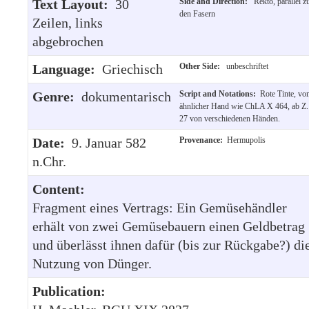
Text Layout:
30
Side and Direction:
Rekto, parallel z
den Fasern
Zeilen, links
abgebrochen
Language:
Griechisch
Other Side:
unbeschriftet
Genre:
dokumentarisch
Script and Notations:
Rote Tinte, vo
ähnlicher Hand wie ChLA X 464, ab Z.
27 von verschiedenen Händen.
Date:
9. Januar 582
Provenance:
Hermupolis
n.Chr.
Content:
Fragment eines Vertrags: Ein Gemüsehändler
erhält von zwei Gemüsebauern einen Geldbetrag
und überlässt ihnen dafür (bis zur Rückgabe?) di
Nutzung von Dünger.
Publication: