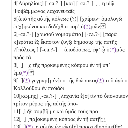
4
[Αὐρηλίοις] [-ca.?-] [καὶ] [-ca.?-] ̣ ̣ ̣η υἱῷ
Φοιβάμμωνος λαχανευταῖς
5
[ἀπὸ τῆς αὐτῆς πόλεως (?)] [χαίρειν· ὁμολογῶ
ἐσχ]ηκέναι καὶ δεδέχθαι παρ’ ὑ
(*)
μῶν
6
[-ca.?-] [χρυσοῦ νομισμάτια] [-ca.?-] [παρὰ
κ]εράτια
ἓξ
ἕκαστον ζυγῷ δημοσίῳ τῆς αὐτῆς
7
[πόλεως,] [-ca.?-] ̣ ̣ ἀποδόσεως, ἐφ’ ᾧ ὑ
(*)
μᾶς
πρὸς τὰ
8
[ ̣] ̣ ̣ς τῆς π̣ρ̣οκειμένης κόπρου ἐν τῇ ὑπ’
ἐμὲ
(*)
9
[ ̣]
(*)
γ̣εγραμ[μέν]ου τῆς διώρυκος
(*)
τοῦ ἁγίου
Κολλούθου ἐν πεδιάδι
10
[κώμης] [-ca.?-] ̣ λαχανία ἐ[σ]τ̣ὶν τὸ ὑπόλοιπον
τρίτον
μέρος τῆς αὐτῆς ἀπ̣ο̣-
11
[ ̣] δ̣ὲ συμβῇ με καὶ ὑμᾶς τοὺς προ-
12
[ ̣] [πρ]οκειμένη κόπρος ἐν τῇ αὐτῇ
13
[ ̣]
(*)
̣ρ α̣ὐ̣τὴν ὡς εἰκὸ[ς] προστεθησόμε(θα)