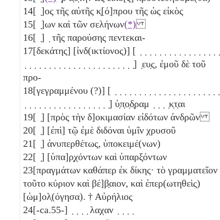
14
[ ̣]ος τῆς αὐτῆς κ̣[ό]πρου τῆς ὡς εἰκὸς
15
[ ̣]ων καὶ τῶν σελήνων
(*)
16
[ ̣] ̣ τῆς παρούσης
πεντεκαι-
17
[δεκάτης]
[ἰνδ(ικτίονος)] [ ̣ ̣ ̣ ̣ ̣ ̣ ̣ ̣ ̣ ̣ ̣ ̣ ̣ ̣ ̣ ̣ ̣
̣ ̣ ̣ ̣ ̣ ̣ ̣ ̣ ̣ ̣ ̣ ̣ ̣ ̣ ̣ ̣ ̣ ̣ ̣ ̣ ̣ ̣ ̣] ̣ευ̣ς, ἐμοῦ δὲ τοῦ
προ-
18
[γεγραμμένου (?)] [ ̣ ̣ ̣ ̣ ̣ ̣ ̣ ̣ ̣ ̣ ̣ ̣ ̣ ̣ ̣ ̣ ̣ ̣ ̣ ̣ ̣ ̣
̣ ̣ ̣ ̣ ̣ ̣ ̣ ̣ ̣ ̣ ̣ ̣ ̣ ̣ ̣ ̣ ̣ ̣] ὑ̣π̣ο̣δ̣ραμ ̣ ̣ ̣ ̣κ̣τ̣αι
19
[ ̣] [πρὸς τὴν δ]οκιμασίαν εἰδότων ἀνδρῶν
20
[ ̣] [ἐπὶ] τῷ ἐμὲ διδόναι ὑμῖν χρυσοῦ
21
[ ̣] ἀνυπερθέτως, ὑποκειμέ(νων)
22
[ ̣] [ὑπα]ρ̣χόντων καὶ ὑπαρξόντων
23
[πραγμάτων καθάπερ ἐκ δίκης· τὸ γραμματεῖον
τοῦτο κύριον καὶ βέ]β̣αιον, καὶ ἐπερ(ωτηθεὶς)
[ὡμ]ολ̣(όγησα). † Αὐρήλιος
24
[-ca.55-] ̣ ̣ ̣ ̣ λαχαν ̣ ̣ ̣ ̣