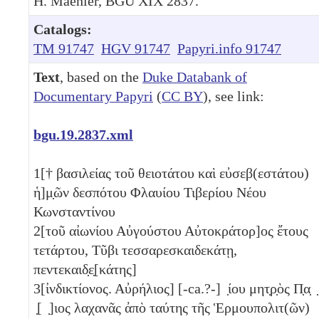
H. Maehler, BGU XIX 2837.
Catalogs:
TM 91747
HGV 91747
Papyri.info 91747
Text
, based on the
Duke Databank of
Documentary Papyri
(
CC BY
), see link:
bgu.19.2837.xml
1
[† βασιλείας τοῦ θειοτάτου καὶ εὐσεβ(εστάτου)
ἡ]μ̣ῶν δεσπότου Φλαυίου Τιβερίου Νέου
Κωνσταντίνου
2
[τοῦ αἰωνίου Αὐγούστου Αὐτοκράτορ]ος ἔτους
τετάρτου
, Τῦβι
τεσσαρεσκαιδεκάτῃ
,
πεντεκαιδ̣ε̣[κάτης]
3
[ἰνδικτίονος. Αὐρήλιος] [-ca.?-] ̣ίου μητ̣ρ̣ὸς Π̣α̣ ̣
̣[ ̣]ιος λαχανᾶς ἀπὸ ταύτης τῆς Ἑρμουπολιτ(ῶν)