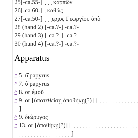
25
[-ca.55-] ̣ ̣ ̣ καρπῶν
26
[-ca.60-] ̣ καθὼς
27
[-ca.50-] ̣ ̣ ̣ερ̣ι̣ος Γεωργ̣ίου ἀπὸ
28
(hand 2) [-ca.?-] -ca.?-
29
(hand 3) [-ca.?-] -ca.?-
30
(hand 4) [-ca.?-] -ca.?-
Apparatus
^
5. ὑ̈ papyrus
^
7. ὑ̈ papyrus
^
8. or ἐμοῦ
^
9. or [ὑποτεθείσῃ ἀποθήκῃ(?)] [ ̣ ̣ ̣ ̣ ̣ ̣ ̣ ̣ ̣ ̣ ̣ ̣ ̣
̣ ̣]
^
9. διώρυγος
^
13. or [ἀποθήκῃ(?)] [ ̣ ̣ ̣ ̣ ̣ ̣ ̣ ̣ ̣ ̣ ̣ ̣ ̣ ̣ ̣ ̣ ̣ ̣ ̣ ̣ ̣
̣ ̣ ̣ ̣ ̣ ̣ ̣ ̣ ̣ ̣ ̣ ̣ ̣ ̣ ̣ ̣ ̣ ̣ ̣]