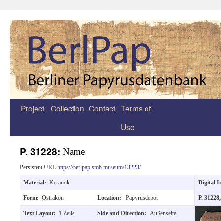
Project
Collection
Contact
Terms of
Zum
Use
Inhalt
springen
P. 31228:
Name
Persistent URL
https://berlpap.smb.museum/13223/
Material:
Keramik
Digital 
Form:
Ostrakon
Location:
Papyrusdepot
P. 31228
Text Layout:
1 Zeile
Side and Direction:
Außenseite