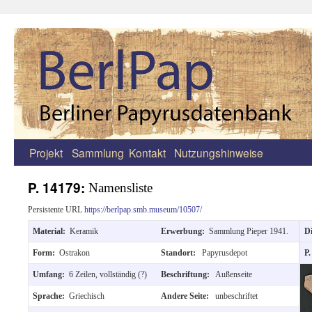
Projekt
Sammlung
Kontakt
Nutzungshinweise
Zum
Inhalt
P. 14179:
Namensliste
springen
Persistente URL
https://berlpap.smb.museum/10507/
Material:
Keramik
Erwerbung:
Sammlung Pieper 1941.
Di
Form:
Ostrakon
Standort:
Papyrusdepot
P.
Umfang:
6 Zeilen, vollständig (?)
Beschriftung:
Außenseite
Sprache:
Griechisch
Andere Seite:
unbeschriftet