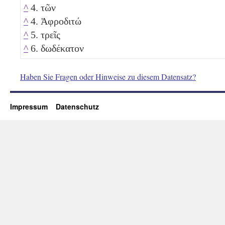
^
4. τῶν
^
4. Ἀφροδιτώ
^
5. τρεῖς
^
6. δωδέκατον
Haben Sie Fragen oder Hinweise zu diesem Datensatz?
Impressum
Datenschutz