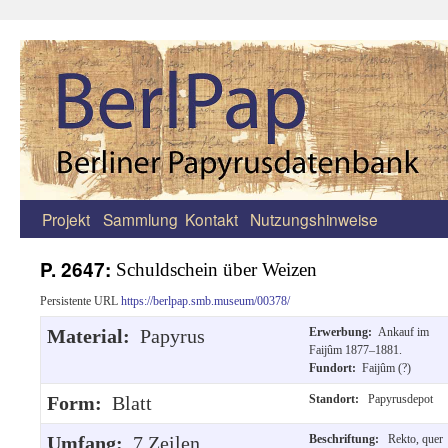
Projekt
Sammlung
Kontakt
Nutzungshinweise
Zum
Inhalt
P. 2647:
Schuldschein über Weizen
springen
Persistente URL
https://berlpap.smb.museum/00378/
Material:
Papyrus
Erwerbung:
Ankauf im
Faijûm 1877–1881.
Fundort:
Faijûm (?)
Form:
Blatt
Standort:
Papyrusdepot
Umfang:
7 Zeilen.
Beschriftung:
Rekto, quer