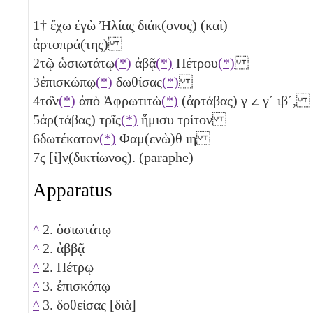
1
† ἔχω ἐγὼ Ἠλίας̣ διάκ(ονος) (καὶ)
ἀρτοπρά(της)
2
τῷ ὡσιωτάτῳ
(*)
ἀβᾷ
(*)
Πέτρου
(*)
3
ἐπισκώπῳ
(*)
δωθίσας
(*)
4
το͂ν
(*)
ἀπὸ Ἀφρωτιτὼ
(*)
(ἀρτάβας)
γ
𐅵
γ´
ιβ´
,
5
ἀρ(τάβας) τρῖς
(*)
ἥμισυ
τρίτον
6
δωτέκατον
(*)
Φαμ(ενὼ)θ
ιη
7
ϛ
[ἰ]ν̣(δικτίωνος). (paraphe)
Apparatus
^
2. ὁσιωτάτῳ
^
2. ἀββᾷ
^
2. Πέτρῳ
^
3. ἐπισκόπῳ
^
3. δοθείσας [διὰ]