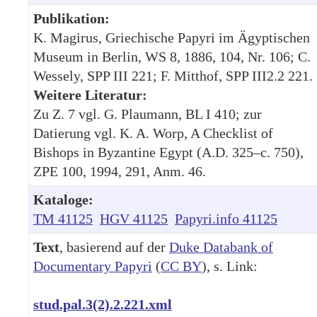
Publikation:
K. Magirus, Griechische Papyri im Ägyptischen
Museum in Berlin, WS 8, 1886, 104, Nr. 106; C.
Wessely, SPP III 221; F. Mitthof, SPP III2.2 221.
Weitere Literatur:
Zu Z. 7 vgl. G. Plaumann, BL I 410; zur
Datierung vgl. K. A. Worp, A Checklist of
Bishops in Byzantine Egypt (A.D. 325–c. 750),
ZPE 100, 1994, 291, Anm. 46.
Kataloge:
TM 41125
HGV 41125
Papyri.info 41125
Text
, basierend auf der
Duke Databank of
Documentary Papyri
(
CC BY
), s. Link:
stud.pal.3(2).2.221.xml