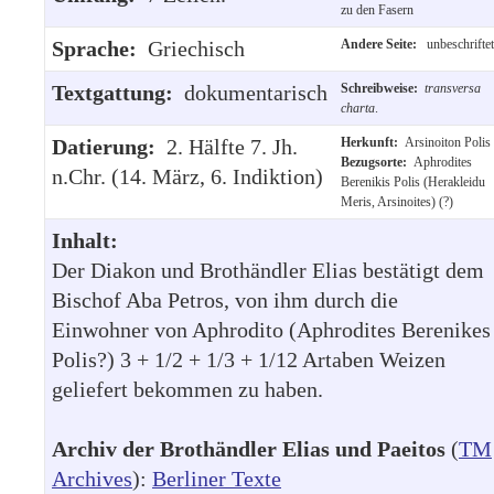
zu den Fasern
Sprache:
Griechisch
Andere Seite:
unbeschriftet
Textgattung:
dokumentarisch
Schreibweise:
transversa
charta
.
Datierung:
2. Hälfte 7. Jh.
Herkunft:
Arsinoiton Polis
Bezugsorte:
Aphrodites
n.Chr. (14. März, 6. Indiktion)
Berenikis Polis (Herakleidu
Meris, Arsinoites) (?)
Inhalt:
Der Diakon und Brothändler Elias bestätigt dem
Bischof Aba Petros, von ihm durch die
Einwohner von Aphrodito (Aphrodites Berenikes
Polis?) 3 + 1/2 + 1/3 + 1/12 Artaben Weizen
geliefert bekommen zu haben.
Archiv der Brothändler Elias und Paeitos
(
TM
Archives
):
Berliner Texte