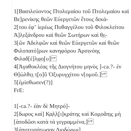
1
[Βασιλεύοντος Πτολεμαίου τοῦ Πτολεμαίου καὶ
Βε]ρενίκης θεῶν Εὐεργετῶν ἔτους δεκά-
2
[του ἐφʼ ἱερέως Πυθαγγέλου τοῦ Φιλοκλείτου
Ἀ]λ̣εξάνδρου καὶ θεῶν Σωτήρων καὶ θ̣ε̣-
3
[ῶν Ἀδελφῶν καὶ θεῶν Εὐεργετῶν καὶ θεῶν
Φιλοπατό]ρων κανηφόρου Ἀρσι̣νόης
Φιλαδ[έ]λ̣φ̣ο̣[υ]
4
[Ἀγαθοκλέας τῆς Διογνήτου μηνὸς ]-ca.?- ἐν
Θ]ώλθε̣ι̣ τ̣[ο]ῦ Ὀξυρυγχ̣ίτου ν[ομοῦ.]
5
[ἐμίσθωσεν(?)]
FrE:
1
[-ca.?- ἐὰν δὲ Μητρό]-
2
[δωρος καὶ] Κ̣α̣λ̣λ̣[ι]κ̣ράτης καὶ Κομ̣οᾶπ̣ι̣ς μὴ
[ἀποδῶσι κατὰ τὰ γεγραμμένα,]
3
[ἀποτεισάτωσαν Διοδώρωι]