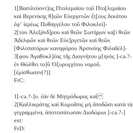
1
[Βασιλεύοντ]ο̣ς̣ Πτολεμαίου το̣ῦ Πτο̣[λεμαίου
καὶ Βερενίκης θ]ε̣ῶν Εὐεργετῶν ἔ̣τ̣[ους δεκάτου
ἐφʼ ἱερέως Πυθαγγέλου τοῦ Φιλοκλεί]-
2
[του Ἀλεξάνδ]ρου καὶ θεῶν Σωτήρ̣ων κα̣[ὶ θεῶν
Ἀδελφῶν καὶ θεῶν Εὐε]ργετῶν καὶ θεῶν̣
[Φιλοπατόρων κανηφόρου Ἀρσινόης Φιλαδέλ]-
3
[φου Ἀγαθοκλ]έας τῆς Διογνήτου μ[ηνὸς ]-ca.?-
ἐν Θώλθει το]ῦ Ὀξυρυγχίτου νομοῦ.
[ἐμίσθωσεν(?)]
FrC:
1
[-ca.?-]υ. ἐὰν δὲ Μητρόδωρος καὶ
2
[Καλλικράτης καὶ Κομοᾶπις μὴ ἀποδῶσι κατὰ τὰ
γεγραμμένα, ἀποτεισάτωσαν Διοδώρωι ]-ca.?-]
ext:
FrD: