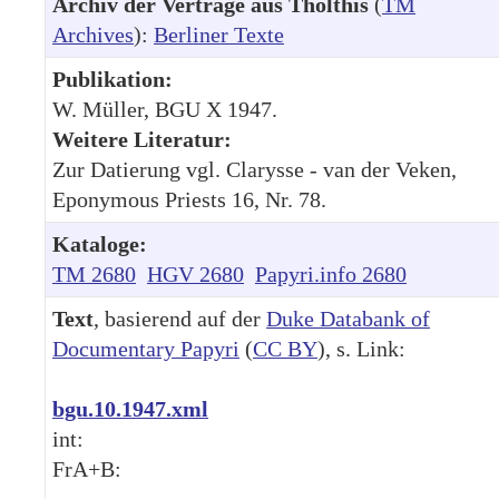
Archiv der Verträge aus Tholthis
(
TM
Archives
):
Berliner Texte
Publikation:
W. Müller, BGU X 1947.
Weitere Literatur:
Zur Datierung vgl. Clarysse - van der Veken,
Eponymous Priests 16, Nr. 78.
Kataloge:
TM 2680
HGV 2680
Papyri.info 2680
Text
, basierend auf der
Duke Databank of
Documentary Papyri
(
CC BY
), s. Link:
bgu.10.1947.xml
int:
FrA+B: