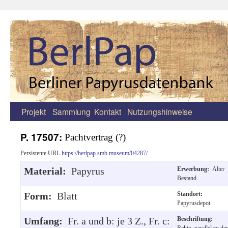
Projekt
Sammlung
Kontakt
Nutzungshinweise
Zum
Inhalt
P. 17507:
Pachtvertrag (?)
springen
Persistente URL
https://berlpap.smb.museum/04287/
Material:
Papyrus
Erwerbung:
Alter
Bestand.
Form:
Blatt
Standort:
Papyrusdepot
Umfang:
Fr. a und b: je 3 Z., Fr. c:
Beschriftung:
Rekto, parallel zu de