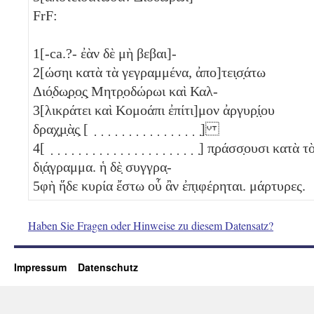
FrF:
1
[-ca.?- ἐὰν δὲ μὴ βεβαι]-
2
[ώσηι κατὰ τὰ γεγραμμένα, ἀπο]τει̣σ̣άτω
Διό̣δω̣ρ̣ο̣ς̣ Μητρ̣οδώρωι καὶ Καλ-
3
[λικράτει καὶ Κομοάπι ἐπίτι]μον ἀργυρ̣ί̣ου
δραχ̣μ̣ὰ̣ς̣ [ ̣ ̣ ̣ ̣ ̣ ̣ ̣ ̣ ̣ ̣ ̣ ̣ ̣ ̣ ̣ ̣]
4
[ ̣ ̣ ̣ ̣ ̣ ̣ ̣ ̣ ̣ ̣ ̣ ̣ ̣ ̣ ̣ ̣ ̣ ̣ ̣ ̣ ̣ ̣] π̣ράσσ̣ουσι κατὰ τ
δι̣ά̣γραμμα. ἡ δὲ̣ συγγρα̣-
5
φὴ ἥδε κυρία ἔστω οὗ ἂν ἐπ̣ιφέρηται. μάρτυρες.
Haben Sie Fragen oder Hinweise zu diesem Datensatz?
Impressum
Datenschutz