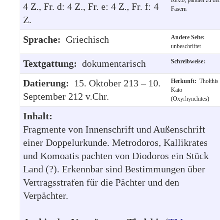
4 Z., Fr. d: 4 Z., Fr. e: 4 Z., Fr. f: 4
Fasern
Z.
Sprache:
Griechisch
Andere Seite:
unbeschriftet
Textgattung:
dokumentarisch
Schreibweise:
Datierung:
15. Oktober 213 – 10.
Herkunft:
Tholthis
Kato
September 212 v.Chr.
(Oxyrhynchites)
Inhalt:
Fragmente von Innenschrift und Außenschrift
einer Doppelurkunde. Metrodoros, Kallikrates
und Komoatis pachten von Diodoros ein Stück
Land (?). Erkennbar sind Bestimmungen über
Vertragsstrafen für die Pächter und den
Verpächter.