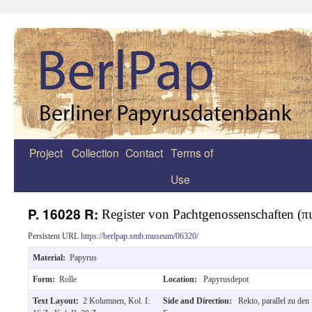
Project
Collection
Contact
Terms of
Zum
Use
Inhalt
springen
P. 16028 R:
Register von Pachtgenossenschaften (π
Persistent URL
https://berlpap.smb.museum/06320/
Material:
Papyrus
Form:
Rolle
Location:
Papyrusdepot
Text Layout:
2 Kolumnen, Kol. I:
Side and Direction:
Rekto, parallel zu den