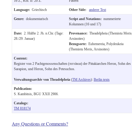
16 Z., Kol. II: 20 Z.
Fasern
Language:
Griechisch
Other Side:
anderer Text
Genre:
dokumentarisch
Script and Notations:
nummerierte
Kolumnen (16 und 17)
Date:
2. Hälfte 2. Jh. n.Chr. (Tage:
Provenance:
Theadelpheia (Themistu Meris
28./29. Januar)
Arsinoites)
Bezugsorte:
Euhemereia, Polydeukeia
(Themistu Meris, Arsinoites)
Content:
Register von 2 Pachtgenossenschaften (πιττάκια) der Pittakiarchen Heron, Sohn des
Sarapion, und Heron, Sohn des Petesuchos.
Verwaltungsarchiv von Theadelpheia
(
TM Archives
):
Berlin texts
Publication:
S. Kambitsis, BGU XXII 2906.
Catalogs:
TM 818174
Any Questions or Comments?