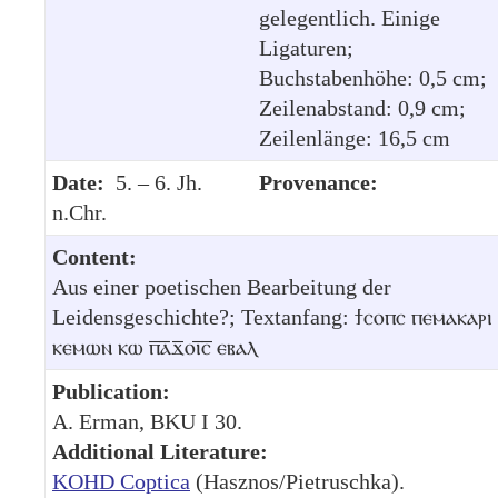
gelegentlich. Einige
Ligaturen;
Buchstabenhöhe: 0,5 cm;
Zeilenabstand: 0,9 cm;
Zeilenlänge: 16,5 cm
Date:
5. – 6. Jh.
Provenance:
n.Chr.
Content:
Aus einer poetischen Bearbeitung der
Leidensgeschichte?; Textanfang: ϯⲥⲟⲡⲥ ⲡⲉⲙⲁⲕⲁⲣⲓ
ⲕⲉⲙⲱⲛ ⲕⲱ ⲡ︦ⲁ︦ϫ︦ⲟⲓ︦ⲥ︦ ⲉⲃⲁⲗ
Publication:
A. Erman, BKU I 30.
Additional Literature:
KOHD Coptica
(Hasznos/Pietruschka).