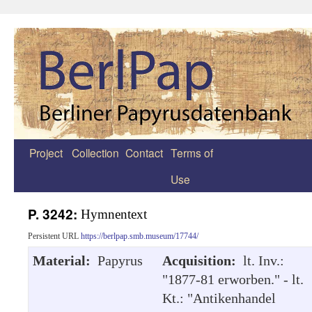
Project
Collection
Contact
Terms of
Zum
Use
Inhalt
springen
P. 3242:
Hymnentext
Persistent URL
https://berlpap.smb.museum/17744/
Material:
Papyrus
Acquisition:
lt. Inv.:
"1877-81 erworben." - lt.
Kt.: "Antikenhandel