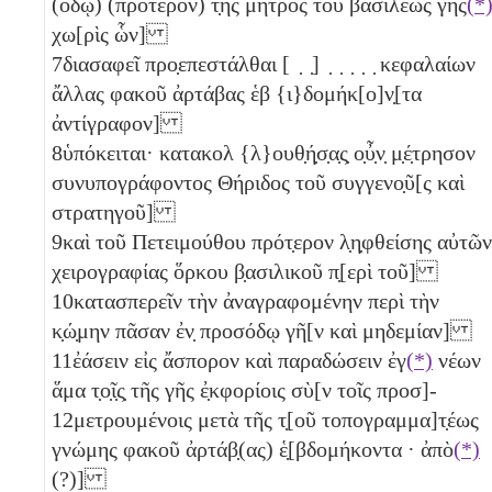
(όδῳ) (πρότερον) τ̣ῆς μητρὸς τοῦ βασιλέως γης
(*
χω[ρὶς ὧν]
7
διασαφεῖ προ̣επεστάλθαι [ ̣ ̣] ̣ ̣ ̣ ̣ ̣ κεφαλαίων
ἄλλας φακοῦ ἀρτάβας ἑβ {ι}δομήκ[ο]ν̣[τα
ἀντίγραφον]
8
ὑπόκειται· κατακολ {λ}ουθ̣ή̣σ̣α̣ς̣ ο̣ὖ̣ν̣ μ̣έ̣τρησον
συνυπογράφοντος Θήριδος τοῦ συγγενο̣ῦ[ς καὶ
στρατηγοῦ]
9
καὶ τοῦ Πετειμούθου πρότ̣ερον λ̣η̣φθείσης αὐτῶν
χειρογραφίας ὅρκου β̣ασιλικοῦ π̣[ερὶ τοῦ]
10
κατασπερεῖν τὴν ἀναγραφομένην περὶ τὴν
κ̣ώ̣μην πᾶσαν ἐν̣ προσόδῳ γῆ[ν καὶ μηδεμίαν]
11
ἐάσειν εἰς ἄσπορον καὶ παραδώσειν ἐγ
(*)
νέων
ἅμα τ̣ο̣ῖ̣ς̣ τῆς γῆς ἐ̣κφορίοις σὺ[ν τοῖς προσ]-
12
μετρουμένοις μετὰ τῆς τ̣[οῦ τοπογραμμα]τ̣έως
γνώμης φακοῦ ἀρτάβ̣(ας) ἑ̣[βδομήκοντα
· ἀπὸ
(*)
(?)]