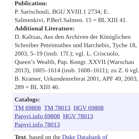
Publication:
P. Sarischouli, BGU XVIII.1 2734; E.
Salmenkivi, P.Berl.Salmen. 15 = BL XIII 41.
Additional Literature:
D. Kaltsas, Aus den Archiven der Königlichen
Schreiber Peteimuthes und Harchebis, Tyche 18,
2003, 5–19 (insb. 17f.); vgl. L. Criscuolo,
Queen’s Wealth, Pap. Kongr. XXVII (Warschau
2013), 1605–1614 (insb. 1608–1611); zu Z. 6 vgl
B. Kramer, Urkundenreferat 2001, APF 49, 2003,
289 = BL XIII 46.
Catalogs:
TM 69808
TM 78013
HGV 69808
Papyri.info 69808
HGV 78013
Papyri.info 78013
Text
, based on the
Duke Databank of