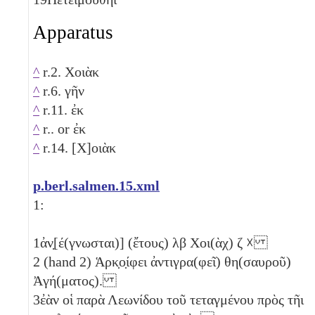
Apparatus
^
r.2. Χοιὰκ
^
r.6. γῆν
^
r.11. ἐκ
^
r.. or ἐκ
^
r.14. [Χ]οιὰκ
p.berl.salmen.15.xml
1:
1
ἀν̣[έ(γνωσται)] (ἔτους)
λβ
Χοι(ὰχ)
ζ
☓
2
(hand 2) Ἁρκ̣ο̣ίφει ἀντιγρα(φεῖ) θη(σαυροῦ)
Ἀγή(ματος).
3
ἐὰν οἱ παρὰ Λεωνίδου τοῦ τεταγμένου πρὸς τῆι