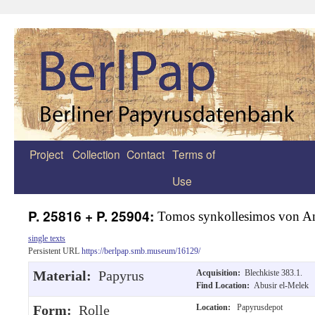
Project
Collection
Contact
Terms of
Zum
Use
Inhalt
springen
P. 25816 + P. 25904:
Tomos synkollesimos von A
single texts
Persistent URL
https://berlpap.smb.museum/16129/
Material:
Papyrus
Acquisition:
Blechkiste 383.1.
Find Location:
Abusir el-Melek
Form:
Rolle
Location:
Papyrusdepot