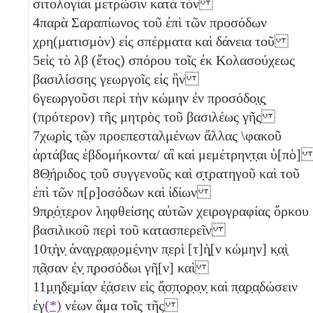
σιτολογίαι μετρῶσιν κατὰ τὸν
4
παρὰ Σαραπίωνος τοῦ ἐπὶ τῶν προσόδων
χρη(ματισμὸν) εἰς σπέρματα καὶ δάνεια τοῦ
5
εἰς τὸ
λβ
(ἔτος) σπόρου τοῖς ἐκ Κολασούχεως
βασιλίσσης γεωργοῖς εἰς ἣν
6
γεωργοῦσι περὶ τὴν κώμην ἐν προσόδο̣ι̣ς̣
(πρότερον) τῆς μητρὸς τοῦ βασιλέως γῆς
7
χω̣ρὶς̣ τ̣ῶ̣ν προεπεσταλμένων ἄλλας \φακοῦ
ἀρτάβας
ἑβδομήκοντα
/ αἳ καὶ μεμέτρην̣τ̣αι ὑ[πὸ
8
Θ̣ήριδος τ̣οῦ συγγενοῦς καὶ σ̣τ̣ρατηγοῦ καὶ τοῦ
ἐπὶ τῶν π[ρ]οσόδων καὶ ἰδίων
9
π̣ρ̣ό̣τ̣ε̣ρον ληφθείσης αὐτῶν χειρογραφίας ὅρκου
βασιλικοῦ περὶ τοῦ κατασπερεῖν
10
τ̣ὴ̣ν̣ ἀνα̣γ̣ρ̣α̣φ̣ομέ̣νην π̣ερὶ [τ]ὴ̣[ν κώμην] κ̣α̣ὶ̣
π̣ᾶ̣σαν ἐ̣ν̣ π̣ροσόδωι γῆ[ν] καὶ
11
μ̣η̣δ̣ε̣μία̣ν ἐ̣ά̣σειν εἰς ἄ̣σ̣π̣ο̣ρ̣ο̣ν̣ καὶ π̣α̣ρ̣α̣δώσειν
ἐγ
(*)
νέων ἅμα τοῖς τῆς