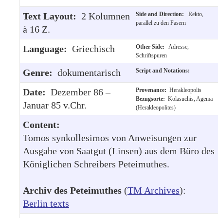
Text Layout:
2 Kolumnen
Side and Direction:
Rekto,
parallel zu den Fasern
à 16 Z.
Language:
Griechisch
Other Side:
Adresse,
Schriftspuren
Genre:
dokumentarisch
Script and Notations:
Date:
Dezember 86 –
Provenance:
Herakleopolis
Bezugsorte:
Kolasuchis, Agema
Januar 85 v.Chr.
(Herakleopolites)
Content:
Tomos synkollesimos von Anweisungen zur
Ausgabe von Saatgut (Linsen) aus dem Büro des
Königlichen Schreibers Peteimuthes.
Archiv des Peteimuthes
(
TM Archives
):
Berlin texts