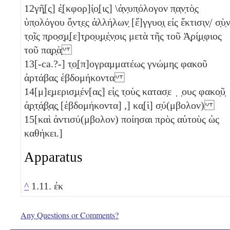
12
γῆ̣[ς] ἐ̣[κφορ]ί̣ο̣[ις] \ἀ̣ν̣υπ̣όλογον π̣α̣ν̣τὸ̣ς
ὑπ̣ολόγου ὄ̣ντ̣ε̣ς ἀλλήλων̣ [ἔ]γγυο̣ι̣ εἰς ἔκτισι̣ν̣/ σ̣ὺ̣
τ̣ο̣ῖς π̣ρο̣σ̣μ̣[ε]τ̣ρο̣υ̣μ̣έ̣ν̣οις μετὰ τῆς τοῦ Ἁ̣ρί̣μ̣φιος
τοῦ πα̣ρ̣ὰ̣
13
[-ca.?-] τ̣ο̣[π]ογραμματέως γνώμης φακοῦ
ἀρτάβας
ἑβδομήκοντα
14
[μ]ε̣μερισ̣μ̣έν[ας] εἰ̣ς̣ τ̣οὺς̣ κατασ̣ε ̣ ̣ους φακο̣ῦ̣
ἀ̣ρ̣τ̣ά̣β̣α̣ς̣
[ἑβδομήκοντα]
,] κα̣[ὶ] σ̣ύ(μβολον)
15
[καὶ ἀντισύ(μβολον) ποίησαι πρὸς αὐτοὺς ὡς
καθήκει.]
Apparatus
^
1.11. ἐκ
Any Questions or Comments?