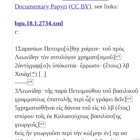
Documentary Papyri
(
CC BY
), see links:
bgu.18.1.2734.xml
r:
1
Σαραπίων Πετειμο̣[ύ]θ̣ηι χαίρειν· τοῦ πρὸς
Λεωνίδην τὸν σιτολόγον χρηματι[σμοῦ]
2
ἀντίγρ̣α̣φ̣[ο]ν̣ ὑπόκειται· ἔρρωσο· (ἔτους)
λβ
Χοιὰχ
(*)
[ ̣]
——
3
Λεωνίδηι· τῆς παρὰ Πετειμούθου τοῦ βασιλικοῦ
γραμματέως ἐπιστολῆς περὶ ὧ̣[ν γράφει δεῖν]
5
χρηματισθῆναι εἰς δάνεια τοῦ εἰς τὸ
λβ
(ἔτος)
σπόρου τοῖς ἐκ Κολασούχεως βασιλίσσ[ης
γεωργοῖς]
6
εἰς ἣν γεωργοῦσι περὶ τὴν κώ[μην ἐν] πρ
οσ