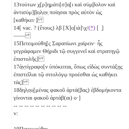
13
τούτων χ̣[ρ]η̣μάτι[σ]α̣[ι καὶ σύμβολον καὶ
ἀντισύμ]β̣ο̣λ̣ο̣ν̣ ποίησαι πρὸς αὐτὸν ὡ̣ς̣
[καθήκει·]
14
[ vac. ? (ἔτους)
λβ
[Χ]ο̣[ιὰ]\χ̣/
(*)
[ ̣]
——
15
Πετειμούθη̣[ς Σαραπίωνι χαίρειν· ἧς
γεγράφαμεν Θήριδι τῷ συγγενεῖ καὶ στρατηγῷ
ἐπιστολῆς]
17
ἀ̣ν̣τίγραφο[ν ὑπόκειται, ὅπως εἰδὼς συντάξῃς
ἐπιστεῖλαι τῷ σιτολόγῳ προέσθαι ὡς καθήκει
τὰς]
18
δ̣η̣λ̣ο̣υ̣[μένας φακοῦ ἀρτά(βας) ἑβδομήκοντα
γίνονται φακοῦ ἀρτάβ(αι)
ο
·]
-- -- -- -- -- -- -- -- -- --
v:
19
Πετειμούθηι