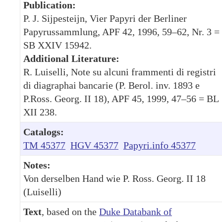
Publication:
P. J. Sijpesteijn, Vier Papyri der Berliner
Papyrussammlung, APF 42, 1996, 59–62, Nr. 3 =
SB XXIV 15942.
Additional Literature:
R. Luiselli, Note su alcuni frammenti di registri
di diagraphai bancarie (P. Berol. inv. 1893 e
P.Ross. Georg. II 18), APF 45, 1999, 47–56 = BL
XII 238.
Catalogs:
TM 45377
HGV 45377
Papyri.info 45377
Notes:
Von derselben Hand wie P. Ross. Georg. II 18
(Luiselli)
Text
, based on the
Duke Databank of