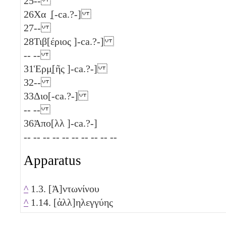
25
--
26
Χα ̣[-ca.?-]
27
--
28
Τιβ[έριος ]-ca.?-]
-- --
31
Ἑρμ̣[ῆς ]-ca.?-]
32
--
33
Διο[-ca.?-]
-- --
36
Ἀπο[λλ ]-ca.?-]
-- -- -- -- -- -- -- -- -- --
Apparatus
^
1.3. [Ἀ]ντωνίνου
^
1.14. [ἀλλ]ηλεγγύης