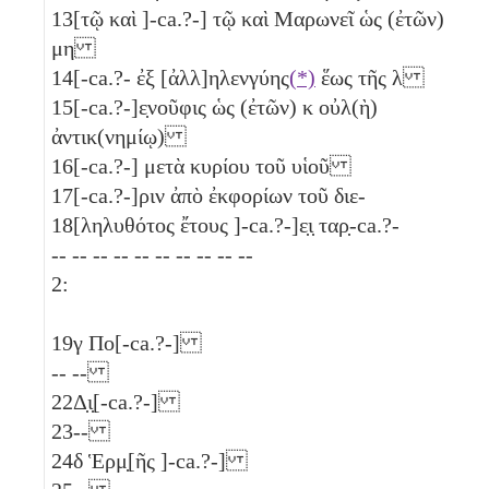
13
[τῷ καὶ ]-ca.?-] τῷ καὶ Μαρωνεῖ ὡς (ἐτῶν)
μη
14
[-ca.?- ἐξ [ἀλλ]ηλενγύης
(*)
ἕως τῆς
λ
15
[-ca.?-]ε̣νοῦφις ὡς (ἐτῶν)
κ
οὐλ(ὴ)
ἀντικ(νημίῳ)
16
[-ca.?-] μετὰ κυρίου τοῦ υἱοῦ
17
[-ca.?-]ριν ἀπὸ ἐκφορίων τοῦ διε-
18
[ληλυθότος ἔτους ]-ca.?-]ε̣ι̣ ταρ̣-ca.?-
-- -- -- -- -- -- -- -- -- --
2:
19
γ
Πο[-ca.?-]
-- --
22
Δ̣ι̣[-ca.?-]
23
--
24
δ
Ἑρμ̣[ῆς ]-ca.?-]