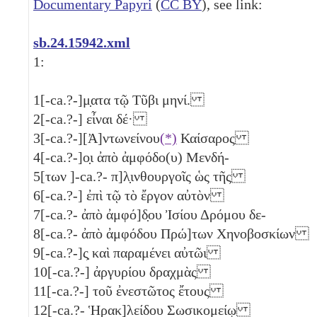
Documentary Papyri
(
CC BY
), see link:
sb.24.15942.xml
1:
1
[-ca.?-]μ̣ατα τῷ Τῦβι μηνί.
2
[-ca.?-] εἶναι δέ·
3
[-ca.?-][Ἀ]ντωνείνου
(*)
Καίσαρος
4
[-ca.?-]ο̣ι ἀπὸ ἀμφόδο(υ) Μενδή-
5
[των ]-ca.?- π]λ̣ινθουργοῖς ὡς τῆς
6
[-ca.?-] ἐπὶ τῷ τὸ ἔργον αὐτὸν
7
[-ca.?- ἀπὸ ἀμφό]δ̣ου Ἰσίου Δρόμου δε-
8
[-ca.?- ἀπὸ ἀμφόδου Πρώ]των Χηνοβοσκίων
9
[-ca.?-]ς̣ καὶ παραμένει αὐτῶι
10
[-ca.?-] ἀργυρίου δραχμὰς
11
[-ca.?-] τοῦ ἐνεστῶτος ἔτους
12
[-ca.?- Ἡρακ]λείδου Σωσικομείῳ