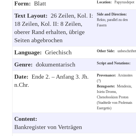
Form:
Blatt
Location:
Papyrusdepot
Text Layout:
26 Zeilen, Kol. I:
Side and Direction:
Rekto, parallel zu den
18 Zeilen, Kol. II: 8 Zeilen,
Fasern
oberer Rand erhalten, übrige
Seiten abgebrochen
Language:
Griechisch
Other Side:
unbeschriftet
Genre:
dokumentarisch
Script and Notations:
Date:
Ende 2. – Anfang 3. Jh.
Provenance:
Arsinoites
(?)
n.Chr.
Bezugsorte:
Mendesiu,
Isieiu Dromu,
Chenoboskion Proton
(Stadtteile von Ptolemais
Euergetis)
Content:
Bankregister von Verträgen