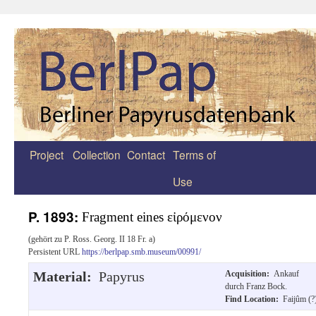
Project
Collection
Contact
Terms of
Zum
Use
Inhalt
springen
P. 1893:
Fragment eines εἰρόμενον
(gehört zu P. Ross. Georg. II 18 Fr. a)
Persistent URL
https://berlpap.smb.museum/00991/
Material:
Papyrus
Acquisition:
Ankauf
durch Franz Bock.
Find Location:
Faijûm (?