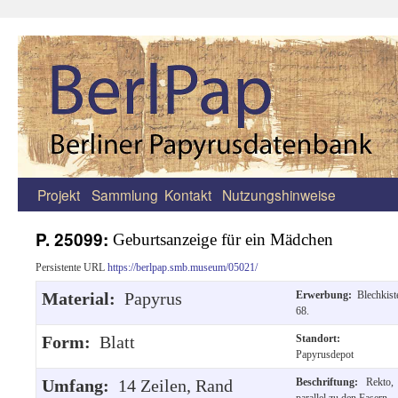
Projekt
Sammlung
Kontakt
Nutzungshinweise
Zum
Inhalt
P. 25099:
Geburtsanzeige für ein Mädchen
springen
Persistente URL
https://berlpap.smb.museum/05021/
Material:
Papyrus
Erwerbung:
Blechkist
68.
Form:
Blatt
Standort:
Papyrusdepot
Umfang:
14 Zeilen, Rand
Beschriftung:
Rekto,
parallel zu den Fasern