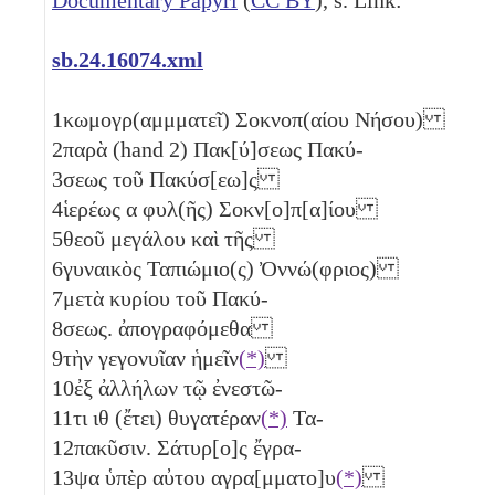
sb.24.16074.xml
1
κωμογρ(αμμματεῖ) Σοκνοπ(αίου Νήσου)
2
παρὰ (hand 2) Πακ[ύ]σεως Πακύ-
3
σεως τοῦ Πακύσ[εω]ς
4
ἱερέως
α
φυλ(ῆς) Σοκν[ο]π[α]ίου
5
θεοῦ μεγάλου καὶ τῆς
6
γυναικὸς Ταπιώμιο(ς) Ὀννώ(φριος)
7
μετὰ κυρίου τοῦ Πακύ-
8
σεως. ἀπογραφόμεθα
9
τὴν γεγονυῖαν ἡμεῖν
(*)
10
ἐξ ἀλλήλων τῷ ἐνεστῶ-
11
τι
ιθ
(ἔτει) θυγατέραν
(*)
Τα-
12
πακῦσιν. Σάτυρ[ο]ς ἔγρα-
13
ψα ὑπὲρ αὐτου αγρα[μματο]υ
(*)