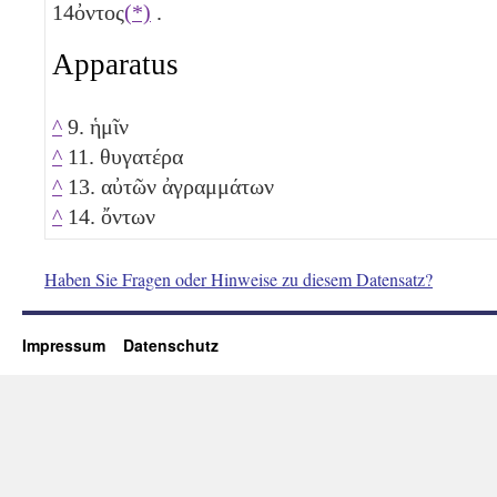
14
ὀντος
(*)
.
Apparatus
^
9. ἡμῖν
^
11. θυγατέρα
^
13. αὐτῶν ἀγραμμάτων
^
14. ὄντων
Haben Sie Fragen oder Hinweise zu diesem Datensatz?
Impressum
Datenschutz