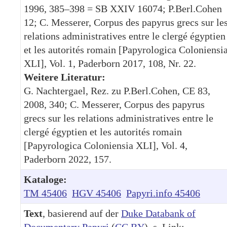
1996, 385–398 = SB XXIV 16074; P.Berl.Cohen
12; C. Messerer, Corpus des papyrus grecs sur le
relations administratives entre le clergé égyptien
et les autorités romain [Papyrologica Coloniensi
XLI], Vol. 1, Paderborn 2017, 108, Nr. 22.
Weitere Literatur:
G. Nachtergael, Rez. zu P.Berl.Cohen, CE 83,
2008, 340; C. Messerer, Corpus des papyrus
grecs sur les relations administratives entre le
clergé égyptien et les autorités romain
[Papyrologica Coloniensia XLI], Vol. 4,
Paderborn 2022, 157.
Kataloge:
TM 45406
HGV 45406
Papyri.info 45406
Text
, basierend auf der
Duke Databank of
Documentary Papyri
(
CC BY
), s. Link: