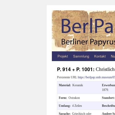
Projekt
Sammlung
Kontakt
Nu
Zum
Inhalt
P. 914 + P. 1001:
Christlich
springen
Persistente URL
https://berlpap.smb.museum/0
Material:
Keramik
Erwerbu
1879.
Form:
Ostrakon
Standort
Umfang:
4 Zeilen
Beschrif
Sprache:
Griechisch oder
Andere S