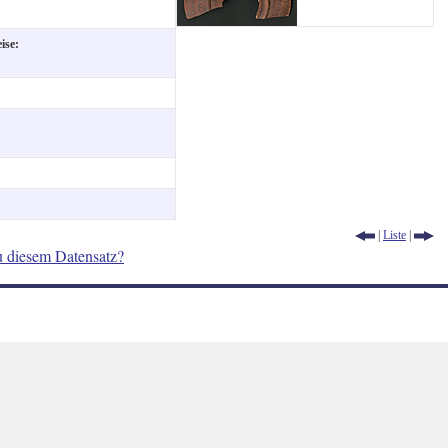
eise:
t:
|
Liste
|
u diesem Datensatz?