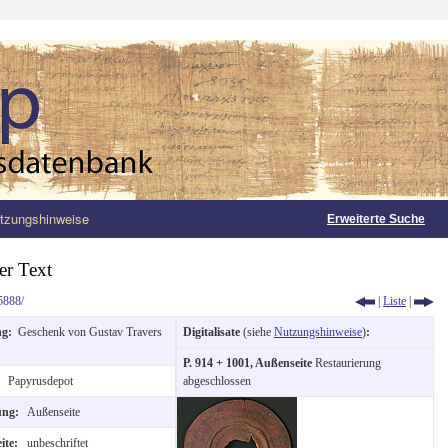
tzungshinweise
Erweiterte Suche
er Text
5888/
|
Liste
|
ng:
Geschenk von Gustav Travers
Digitalisate
(siehe
Nutzungshinweise
)
:
P. 914 + 1001, Außenseite
Restaurierung
:
Papyrusdepot
abgeschlossen
tung:
Außenseite
eite:
unbeschriftet