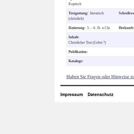
Koptisch
Textgattung:
literarisch
Schreibw
(christlich)
Datierung:
5. – 6. Jh. n.Chr.
Herkunf
Inhalt:
Christlicher Text (Gebet ?)
Publikation:
Kataloge:
Haben Sie Fragen oder Hinweise z
Impressum
Datenschutz