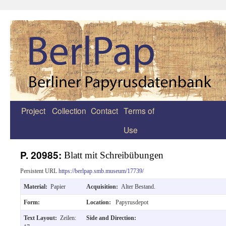
Project
Collection
Contact
Terms of
Zum
Use
Inhalt
springen
P. 20985:
Blatt mit Schreibübungen
Persistent URL
https://berlpap.smb.museum/17739/
Material:
Papier
Acquisition:
Alter Bestand.
Form:
Location:
Papyrusdepot
Text Layout:
Zeilen:
Side and Direction: