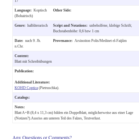
17
Language:
Koptisch
Other Side:
(Bohairisch)
Genre:
halbliterarisch
Script and Notations:
unbeholfene, klobige Schrift;
Buchstabenhöhe: 0,6 bzw 1 cm
Date:
nach 9. Jh.
Provenance:
Arsinoiton Polis/Medinet el-Faijûm
n.Chr.
Content:
Blatt mit Schreibübungen
Publication:
Additional Literature:
KOHD Coptica
(Pietruschka).
Catalogs:
Notes:
Blatt A+B (8,4 x 11,3 cm) bilden ein Doppelblatt, möglicherweise aus einer Lage
(Notizen?).Ausriss am unteren Teil des Falzes, Textverlust.
Any Questions or Comments?